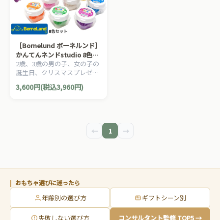
［Bornelund ボーネルンド］
かんてんネンドstudio 8色セ
2歳、3歳の男の子、女の子の
ット白/赤/黄/青/紫/ピンク/
誕生日、クリスマスプレゼン
緑/オレンジ 寒天粘土 工作 お
トにおすすめの、Bornelund
うち時間 2歳頃から
3,600円(税込3,960円)
ボーネルンドの手にくっつき
にくい 安心の天然素材を使用
した粘土セットです。
←
1
→
おもちゃ選びに迷ったら
年齢別の選び方
ギフトシーン別
失敗しない選び方
コンサルタント監修 TOP5 →