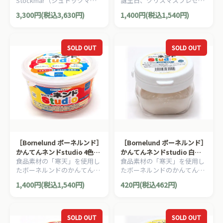
Stockmar（シュトックマー
誕生日、クリスマスプレゼン
ンク/クリアイエロー/クリア
社）の高い透明感と美しい発
トにおすすめの、Bornelund
グリーン/クリアブルー 寒天
3,300円(税込3,630円)
1,400円(税込1,540円)
色を持つ安全性の高い自然素
ボーネルンドの手にくっつき
粘土 工作 おうち時間 2歳頃か
材の蜜蝋ねん土です。
にくい 安心の天然素材を使用
ら
した粘土セットです。
SOLD OUT
SOLD OUT
［Bornelund ボーネルンド］
［Bornelund ボーネルンド］
かんてんネンドstudio 4色セ
かんてんネンドstudio 白
食品素材の「寒天」を使用し
食品素材の「寒天」を使用し
ット白/赤/黄/青 （寒天粘土）
（寒天粘土）
たボーネルンドのかんてんネ
たボーネルンドのかんてんネ
ンド（寒天粘土）4色セッ
ンド（寒天粘土）。はじめて
1,400円(税込1,540円)
420円(税込462円)
ト。はじめてのねんど遊びに
のねんど遊びにもオススメで
もオススメです。
す。
SOLD OUT
SOLD OUT