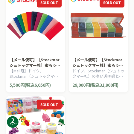
SOLD OUT
SOLD OUT
【メール便可】［Stockmar
【メール便可】［Stockmar
シュトックマー社］蜜ろう粘
シュトックマー社］蜜ろう粘
【Mail可】ドイツ、
ドイツ、Stockmar（シュトッ
土 12色12枚セット 250g
土 12色77枚セット
Stockmar（シュトックマー
クマー社）の高い透明感と美
社）の高い透明感と美しい発
しい発色を持つ安全性の高い
5,500円(税込6,050円)
29,000円(税込31,900円)
色を持つ安全性の高い自然素
自然素材の蜜蝋ねん土です。
材の蜜蝋ねん土です。
SOLD OUT