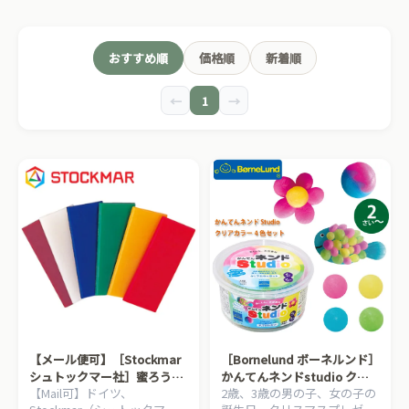
おすすめ順
価格順
新着順
←
1
→
【メール便可】［Stockmar
［Bornelund ボーネルンド］
シュトックマー社］蜜ろう粘
かんてんネンドstudio クリ
【Mail可】ドイツ、
2歳、3歳の男の子、女の子の
土 6色6枚セット 125g
アカラー4色セット クリアピ