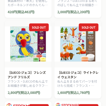
食品素材の「寒天」を使用し
フランス・DJECOのまるめて
ンジ （寒天粘土）
たボーネルンドのかんてんネ
のばしてねん土でお絵描きが
ンド（寒天粘土）。はじめて
楽しめるクラフトセット『ボ
420円(税込462円)
2,000円(税込2,200円)
のねんど遊びにもオススメで
ールアンドスティックス』で
す。
す。
SOLD OUT
SOLD OUT
［DJECO ジェコ］フレンズ
［DJECO ジェコ］ライトクレ
アンド フリルズ
イ ウェスタン
フランス・DJECOのねん土で
ねん土をまるめてパーツを付
お絵描きが楽しめるクラフト
けたら完成！フランス・
セット。ねん土を整えて模様
DJECOのクラフトセットで
2,800円(税込3,080円)
1,600円(税込1,760円)
を入れたり、パーツを付けた
す。ウェスタン(西部劇)がモ
りして遊びます。
チーフになっています。