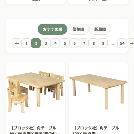
おすすめ順
価格順
新着順
←
1
2
3
4
5
6
7
8
9
...
54
→
［ブロック社］角テーブル
［ブロック社］角テーブル
90×60 丸脚と椅子4脚のセッ
120×60 丸脚