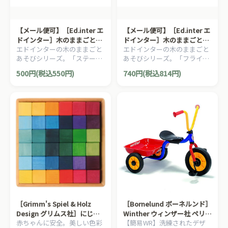
【メール便可】［Ed.inter エ
【メール便可】［Ed.inter エ
ドインター］木のままごとあ
ドインター］木のままごとあ
エドインターの木のままごと
エドインターの木のままごと
そび ステーキ
そび New フライパン
あそびシリーズ。「ステー
あそびシリーズ。「フライパ
キ」です。
ン」です。
500円(税込550円)
740円(税込814円)
［Grimm's Spiel & Holz
［Bornelund ボーネルンド］
Design グリムス社］にじの
Winther ウィンザー社 ペリカ
赤ちゃんに安全。美しい色彩
【簡易WR】洗練されたデザ
キューブ カラーキューブ 小
ンデザイン三輪車 Vハンドル