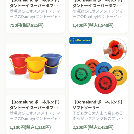
ダントーイ スーパータフ シ
ダントーイ スーパータフ ス
砂場遊びにオススメ！デンマ
砂場遊びにオススメ！デンマ
ャベル
コップ
ークのDantoy(ダントーイ)社
ークのDantoy(ダントーイ)社
のカラフルな色が可愛いシャ
のカラフルな色が可愛いスコ
750円(税込825円)
1,400円(税込1,540円)
ベルです。
ップです。
［Bornelund ボーネルンド］
［Bornelund ボーネルンド］
ダントーイ スーパータフ バ
ソフトソーサー
砂場遊びにオススメ！デンマ
子どもから大人まで楽しめる
ケツ
ークのDantoy(ダントーイ)社
柔らかいスポンジ製のフリス
の耐久性、安全性に優れたバ
ビーです。
1,100円(税込1,210円)
2,200円(税込2,420円)
ケツです。