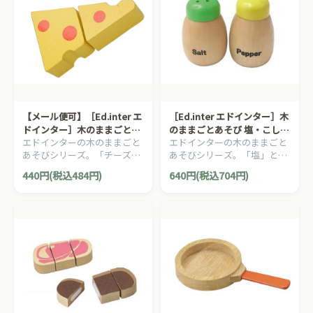
【メール便可】［Ed.inter エ
［Ed.inter エドインター］木
ドインター］木のままごとあ
のままごとあそび 塩・こしょ
エドインターの木のままごと
エドインターの木のままごと
そび チーズ
うセット
あそびシリーズ。「チーズ」
あそびシリーズ。「塩」と
です。
「こしょう」のセットです。
440円(税込484円)
640円(税込704円)