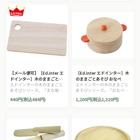
【メール便可】［Ed.inter エ
［Ed.inter エドインター］木
ドインター］木のままごとあ
のままごとあそび おなべ
エドインターの木のままごと
エドインターの木のままごと
そび New まな板
あそびシリーズ。「まな板」
あそびシリーズ。「おなべ」
です。
です。
440円(税込484円)
1,200円(税込1,320円)