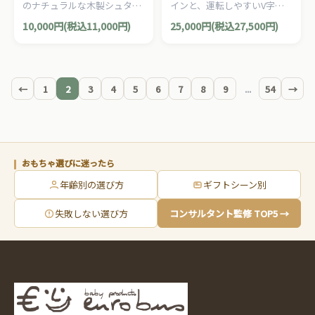
のナチュラルな木製シュタイ
インと、運転しやすいV字ハ
36p
カラー（荷台つき）
ナー積み木。
ンドルが特徴の三輪車。デン
10,000円(税込11,000円)
25,000円(税込27,500円)
マーク・ウィンザー社のペリ
カンシリーズの荷台付き三輪
車です。
←
1
2
3
4
5
6
7
8
9
...
54
→
おもちゃ選びに迷ったら
年齢別の選び方
ギフトシーン別
失敗しない選び方
コンサルタント監修 TOP5 →