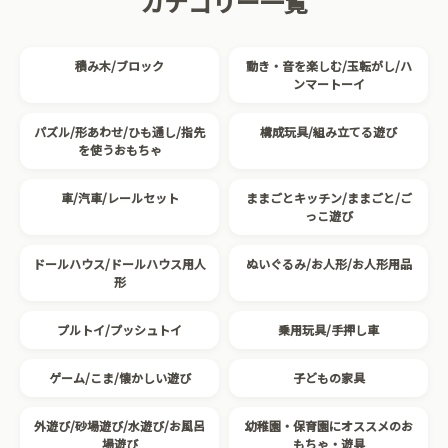
カテゴリー一覧
積み木/ブロック
動き・音を楽しむ/玉転がし/ハ
ンマートーイ
パズル/形あわせ/ひも通し/指先
構成玩具/組み立てる遊び
を使うおもちゃ
車/汽車/レールセット
ままごとキッチン/ままごと/ご
っこ遊び
ドールハウス/ドールハウス用人
ぬいぐるみ/お人形/お人形用品
形
プルトイ/プッシュトイ
乗用玩具/手押し車
ゲーム/こま/懐かしい遊び
子どもの家具
外遊び/砂場遊び/水遊び/お風呂
幼稚園・保育園にオススメのお
場遊び
もちゃ・遊具