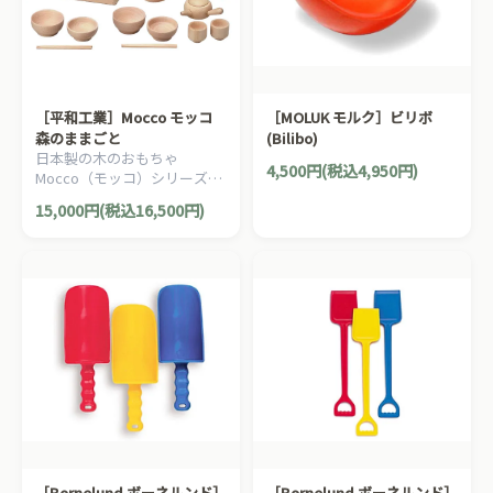
［平和工業］Mocco モッコ
［MOLUK モルク］ビリボ
森のままごと
(Bilibo)
日本製の木のおもちゃ
4,500円(税込4,950円)
Mocco（モッコ）シリーズ。
ナチュラルなおままごと料理
15,000円(税込16,500円)
道具＆食器セットです。木箱
付きです。
［Bornelund ボーネルンド］
［Bornelund ボーネルンド］