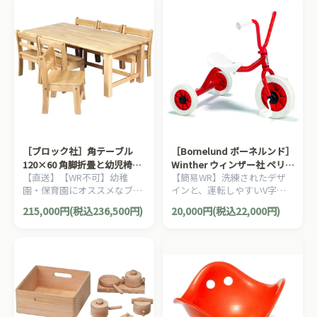
［ブロック社］角テーブル
［Bornelund ボーネルンド］
120×60 角脚折畳と幼児椅子
Winther ウィンザー社 ペリカ
【直送】【WR不可】幼稚
【簡易WR】洗練されたデザ
6脚のセット
ンデザイン三輪車 Vハンドル
園・保育園にオススメなブロ
インと、運転しやすいV字ハ
赤
ック社の木製子ども家具。割
ンドルが特徴の三輪車。デン
215,000円(税込236,500円)
20,000円(税込22,000円)
安なってるテーブルと椅子の
マーク・ウィンザー社のペリ
お得セットです。
カンシリーズの三輪車です。