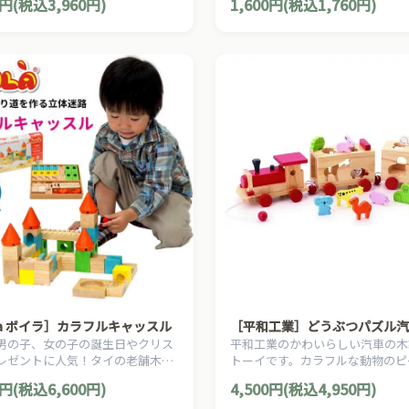
0円(税込3,960円)
1,600円(税込1,760円)
す。
ila ボイラ］カラフルキャッスル
［平和工業］どうぶつパズル汽
男の子、女の子の誕生日やクリス
平和工業のかわいらしい汽車の木
レゼントに人気！タイの老舗木製
トーイです。カラフルな動物のピ
カーVoila(ボイラ)のカラフルな
使って形合わせも楽しめます。
0円(税込6,600円)
4,500円(税込4,950円)
を組み合わせてボールの通り道を