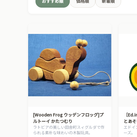
おすすめ順
価格順
新着順
[Wooden Frog ウッデンフロッグ]プ
［Ed.
ルトーイ かたつむり
とあそ
ラトビアの美しい田舎町スィグルダで作
エドイ
られる素朴な味わいの木製玩具。
ーズ。