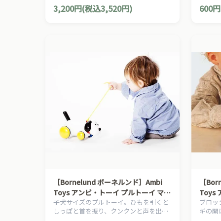
3,200円(税込3,520円)
600円
［Bornelund ボーネルンド］Ambi
［Bor
Toys アンビ・トーイ プルトーイ マッ
Toy
子犬サイズのプルトーイ。ひもを引くと
ブロッ
クス
ク
しっぽと首を振り、クンクンと声を出し
ギの開
ます。
す。