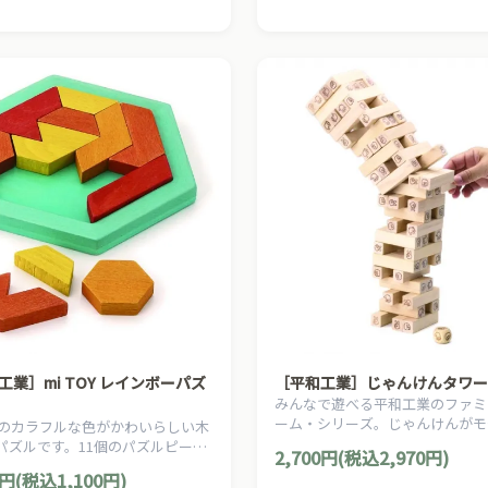
お城のスロープです。
工業］mi TOY レインボーパズ
［平和工業］じゃんけんタワー
みんなで遊べる平和工業のファミ
ーム・シリーズ。じゃんけんがモ
TOYのカラフルな色がかわいらしい木
のスリリングなバランスゲームで
パズルです。11個のパズルピース
2,700円(税込2,970円)
形のベースにきっちり入れましょ
0円(税込1,100円)