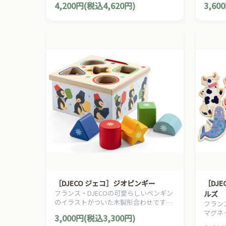
4,200円(税込4,620円)
3,60
［DJECO ジェコ］ジオピンギー
［DJ
フランス・DJECOの可愛らしいペンギン
ルズ
のイラストがついた木製形合わせです。
フラン
穴と同じ積み木を上手に入れましょう。
マグネ
3,000円(税込3,300円)
頭、胴