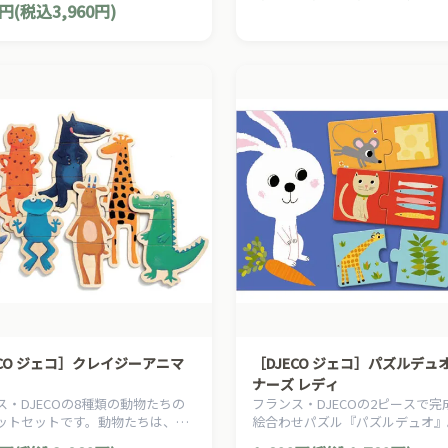
0円(税込3,960円)
ECO ジェコ］クレイジーアニマ
［DJECO ジェコ］パズルデュ
ナーズ レディ
ス・DJECOの8種類の動物たちの
フランス・DJECOの2ピースで完
ットセットです。動物たちは、
絵合わせパズル『パズルデュオ』
、足の3つのパーツに分かれてい
たちと好きな食べ物が1組になっ