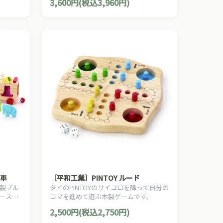
3,600円(税込3,960円)
上げましょう！
車
［平和工業］PINTOY ルード
製プル
タイのPINTOYのサイコロを降って自分の
ースを
コマを進めて遊ぶ木製ゲームです。
2,500円(税込2,750円)