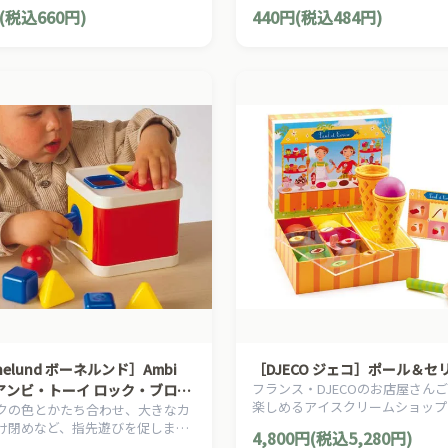
(税込660円)
440円(税込484円)
nelund ボーネルンド］Ambi
［DJECO ジェコ］ポール＆セ
フランス・DJECOのお店屋さん
s アンビ・トーイ ロック・ブロッ
楽しめるアイスクリームショップ
クの色とかたち合わせ、大きなカ
トです。気分はまるで本物のアイ
け閉めなど、指先遊びを促しま
4,800円(税込5,280円)
ん♪