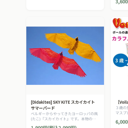
3,60
ます。
[Didakites] SKY KITE スカイカイト
［Vo
３歳の
サマーバード
マスプ
ベルギーからやってきたヨーロッパの凧
玩具メー
(たこ)『スカイカイト』です。本物の鳥
6,00
パーツ
が空を飛んでいるように見えます。
1,900円(税込2,090円)