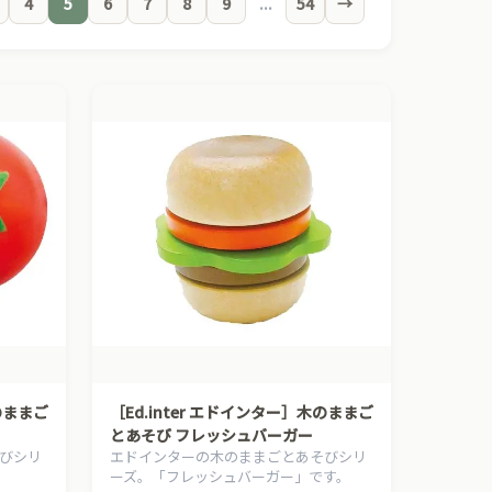
4
5
6
7
8
9
...
54
→
木のままご
［Ed.inter エドインター］木のままご
とあそび フレッシュバーガー
びシリ
エドインターの木のままごとあそびシリ
ーズ。「フレッシュバーガー」です。