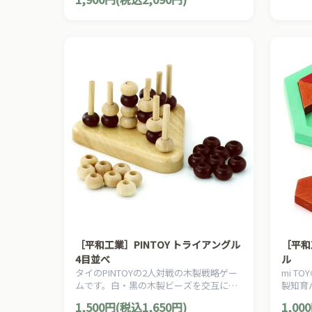
つくる
［平和工業］PINTOY トライアングル
［平和
4目並べ
ル
タイのPINTOYの2人対戦の木製戦略ゲー
mi 
ムです。白・黒の木製ビーズを交互にス
製知育
ティックにさしていきます。
を6角
1,500円(税込1,650円)
1,00
う。