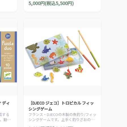
5,000円(税込5,500円)
く重ねましょう♪
オ ディ
［DJECO ジェコ］トロピカル フィッ
シングゲーム
成する
フランス・DJECOの木製の魚釣り/フィッ
。動物
シングゲームです。上手く釣りざおのマ
ていま
グネットをくっつけて、お魚たちを釣り