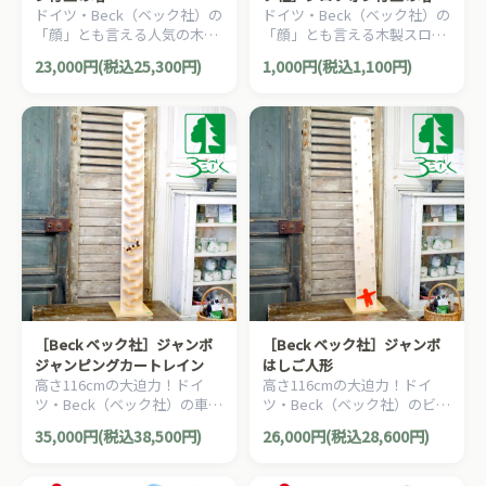
ドイツ・Beck（ベック社）の
ドイツ・Beck（ベック社）の
玉
「顔」とも言える人気の木製
「顔」とも言える木製スロー
スロープトイ「シロフォン付
プトイ「シロフォン付玉の
23,000円(税込25,300円)
1,000円(税込1,100円)
玉の塔」です。
塔」の補充用玉約45〜50個程
度セットです。
［Beck ベック社］ジャンボ
［Beck ベック社］ジャンボ
ジャンピングカートレイン
はしご人形
高さ116cmの大迫力！ドイ
高さ116cmの大迫力！ドイ
ツ・Beck（ベック社）の車が
ツ・Beck（ベック社）のビッ
シャーッと滑り落ちる木製落
グサイズの人気の木製落ちも
35,000円(税込38,500円)
26,000円(税込28,600円)
ちものおもちゃ「ジャンボジ
のおもちゃ「ジャンボはしご
ャンピングカートレイン」で
人形」です。
す。