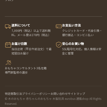
送料について
お支払い方法
7,000円（税込）以上で送料無
クレジットカード・代金引換・
料。メール便は270円（税込）
銀行振込・コンビニ払い
お届け日数
安心のお買い物
当日出荷（平日午前注文）で最
SSL暗号化対応。個人情報は安
短翌日お届け
全に管理
おもちゃコンサルタント3名在籍
専門家監修の選抟
特定商取引法
プライバシーポリシー
お問い合わせ
サイトマップ
© 木のおもちゃ 赤ちゃんのおもちゃ 木製玩具 eurobus 通販shop All Rights
Reserved.