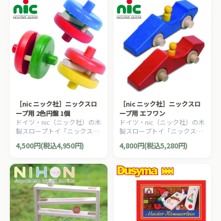
［nic ニック社］ニックスロ
［nic ニック社］ニックスロ
ープ用 2色円盤 1個
ープ用 エフワン
ドイツ・nic（ニック社）の木
ドイツ・nic（ニック社）の木
製スロープトイ「ニックスロ
製スロープトイ「ニックスロ
ープ」用の追加パーツ。スロ
ープ」用の追加パーツ。スロ
4,500円(税込4,950円)
4,800円(税込5,280円)
ープ遊びを華やかにするカラ
ープ遊びをより楽しくしてく
フルな2色円盤です
れる木製の車です。