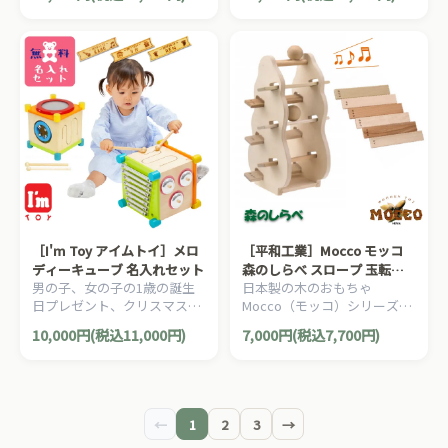
る」「つなげる」「通す」
る」「つなげる」「通す」
「結ぶ」といった指先の動き
「結ぶ」といった指先の動き
を追求して作られた木のおも
を追求して作られた木のおも
ちゃ、Ｉ’ｍ ＴＯＹ アイム
ちゃ、Ｉ’ｍ ＴＯＹ アイム
トイシリーズです。
トイシリーズです。
［I'm Toy アイムトイ］メロ
［平和工業］Mocco モッコ
ディーキューブ 名入れセット
森のしらべ スロープ 玉転が
男の子、女の子の1歳の誕生
日本製の木のおもちゃ
し
日プレゼント、クリスマスプ
Mocco（モッコ）シリーズ。
レゼントにおすすめ。「握
美しい木の質感を生かして作
10,000円(税込11,000円)
7,000円(税込7,700円)
る」「つなげる」「通す」
られた木製スロープです。
「結ぶ」といった指先の動き
を追求して作られた木のおも
ちゃ、Ｉ’ｍ ＴＯＹ アイム
トイシリーズです。
←
1
2
3
→