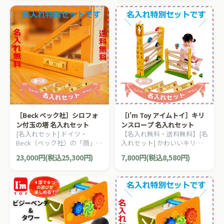
スメです♪
す。
［Beck ベック社］シロフォ
［I'm Toy アイムトイ］キリ
ン付玉の塔 名入れセット
ンスロープ 名入れセット
[名入れセット] ドイツ・
【名入れ無料・送料無料】[名
Beck（ベック社）の「顔」と
入れセット] かわいいキリン
も言える人気の木製スロープ
をモチーフにしたスロープト
23,000円(税込25,300円)
7,800円(税込8,580円)
トイ「シロフォン付玉の塔」
イ。
です。