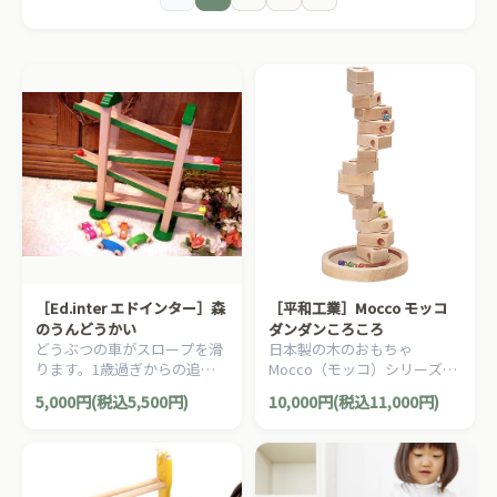
［Ed.inter エドインター］森
［平和工業］Mocco モッコ
のうんどうかい
ダンダンころころ
どうぶつの車がスロープを滑
日本製の木のおもちゃ
ります。1歳過ぎからの追視
Mocco（モッコ）シリーズ。
の訓練に最適の、繰り返しの
お子さまの創造性を育むユニ
5,000円(税込5,500円)
10,000円(税込11,000円)
木製おもちゃです。
ークな木製スロープトイ/ビー
玉転がしです。