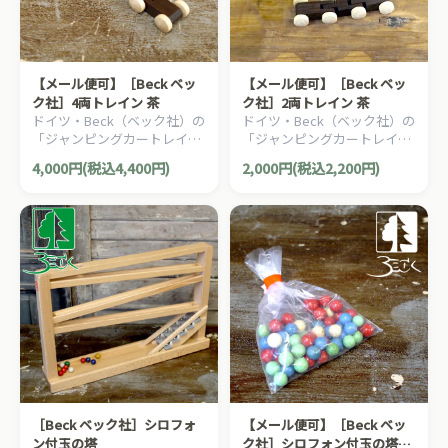
【メール便可】［Beck ベッ
【メール便可】［Beck ベッ
ク社］4両トレイン 茶
ク社］2両トレイン 茶
ドイツ・Beck（ベック社）の
ドイツ・Beck（ベック社）の
「ジャンピングカートレイ
「ジャンピングカートレイ
ン」や「トレインカースロー
ン」や「トレインカースロー
4,000円(税込4,400円)
2,000円(税込2,200円)
プ」の追加車両。4両連結ト
プ」の追加車両。2両連結ト
レインです。
レインです。
［Beck ベック社］シロフォ
【メール便可】［Beck ベッ
ン付玉の塔
ク社］シロフォン付玉の塔用