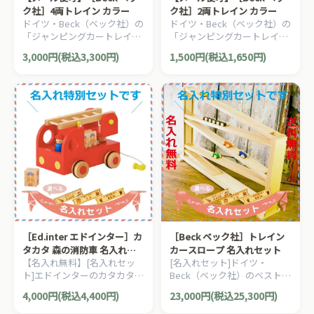
ク社］4両トレイン カラー
ク社］2両トレイン カラー
ドイツ・Beck（ベック社）の
ドイツ・Beck（ベック社）の
「ジャンピングカートレイ
「ジャンピングカートレイ
ン」や「トレインカースロー
ン」や「トレインカースロー
3,000円(税込3,300円)
1,500円(税込1,650円)
プ」の追加車両。4両連結ト
プ」の追加車両。2両連結ト
レインです。
レインです。
［Ed.inter エドインター］カ
［Beck ベック社］トレイン
タカタ 森の消防車 名入れセ
カースロープ 名入れセット
【名入れ無料】[名入れセッ
[名入れセット]ドイツ・
ット
ト]エドインターのカタカタ
Beck（ベック社）のベストセ
と、はしご付き消防車が一緒
ラー。車がシャーッと滑り落
4,000円(税込4,400円)
23,000円(税込25,300円)
になった木製知育玩具。働く
ちる人気の木製スロープトイ
車が大好きなお子さまにオス
「トレインカースロープ」で