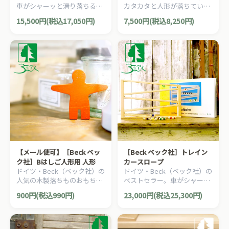
車がシャーッと滑り落ちる人
カタカタと人形が落ちていく
気の木製落ちものおもちゃ
人気の木製落ちものおもちゃ
15,500円(税込17,050円)
7,500円(税込8,250円)
「ジャンピングカートレイ
「Bはしご人形」です。
ン」です。
【メール便可】［Beck ベッ
［Beck ベック社］トレイン
ク社］Bはしご人形用 人形
カースロープ
ドイツ・Beck（ベック社）の
ドイツ・Beck（ベック社）の
人気の木製落ちものおもちゃ
ベストセラー。車がシャーッ
「Bはしご人形」用人形で
と滑り落ちる人気の木製スロ
900円(税込990円)
23,000円(税込25,300円)
す。
ープトイ「トレインカースロ
ープ」です。