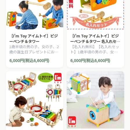
［I'm Toy アイムトイ］ビジ
［I'm Toy アイムトイ］ビジ
ーベンチ＆タワー
ーベンチ＆タワー 名入れセッ
1歳半頃の男の子、女の子、2
【名入れ無料】【名入れセッ
ト
歳の誕生日プレゼントにおす
ト】1歳半頃の男の子、女の
すめ。形の認識、色合わせ、
子、2歳の誕生日プレゼント
6,000円(税込6,600円)
6,000円(税込6,600円)
種類分け、順序、分数の概念
におすすめ。形の認識、色合
まで学べるマルチ知育玩具。
わせ、種類分け、順序、分数
の概念まで学べるマルチ知育
玩具。