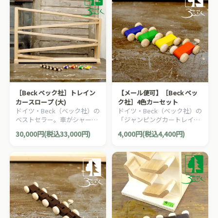
［Beck ベック社］トレイン
【メール便可】［Beck ベッ
カースロープ (大)
ク社］4色カーセット
ドイツ・Beck（ベック社）の
ドイツ・Beck（ベック社）の
ベストセラー。車がシャーッ
「ジャンピングカートレイ
と滑り落ちる人気の木製スロ
ン」や「トレインカースロー
30,000円(税込33,000円)
4,000円(税込4,400円)
ープトイ「トレインカースロ
プ」の追加車両。カラフルな
ープ」の大型版です。
車4台セットです。