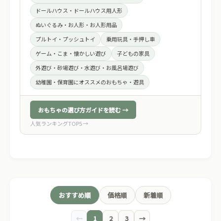
ドールハウス・ドールハウス用人形
ぬいぐるみ・お人形・お人形用品
プルトイ・プッシュトイ
乗用玩具・手押し車
ゲーム・こま・懐かしい遊び
子どもの家具
外遊び・砂場遊び・水遊び・お風呂場遊び
幼稚園・保育園にオススメのおもちゃ・遊具
おもちゃの選び方ガイドを読む →
人気ランキングTOP5 →
おすすめ順
価格順
新着順
←
1
2
3
→