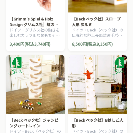
［Grimm's Spiel & Holz
［Beck ベック社］スロープ
Design グリムス社］虹のス
人形 ヌルミ
ドイツ・グリムス社の動きを
ドイツ・Beck（ベック社）の
ティック リングウエーブ 小
楽しむカラフルなおもちゃで
伝説的な陸上長距離選手パー
す。ワイヤーに沿って、カラ
ヴォ・ヌルミが名前の由来の
3,400円(税込3,740円)
8,500円(税込9,350円)
フルな木製ディスクがクルク
ユニークな木製スロープトイ
ルと落ちていきます。
「スロープ人形 ヌルミ」で
す。
［Beck ベック社］ジャンピ
［Beck ベック社］Bはしご人
ングカートレイン
形
ドイツ・Beck（ベック社）の
ドイツ・Beck（ベック社）の