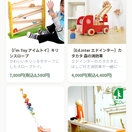
［I'm Toy アイムトイ］キリ
［Ed.inter エドインター］カ
ンスロープ
タカタ 森の消防車
かわいいキリンをモチーフに
エドインターのカタカタと、
したスロープトイ。
はしご付き消防車が一緒にな
った木製知育玩具。働く車が
7,800円(税込8,580円)
4,000円(税込4,400円)
大好きなお子さまにオススメ
です♪