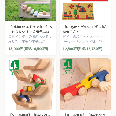
［Ed.inter エドインター］Ｎ
［Dusyma デュシマ社］小さ
ＩＨＯＮシリーズ 音色スロー
な大工さん
エドインターの国産木材を使
ドイツのおもちゃメーカー
プ
用した日本製の木製玩具
Dusyma（デュシマ社）のと
「NIHONシリーズ」の木製ス
んかち遊びをしながら図形遊
15,000円(税込16,500円)
12,500円(税込13,750円)
ロープトイです。
びも楽しめる「小さな大工さ
ん」です。
【メール便可】［Beck ベッ
【メール便可】［Beck ベッ