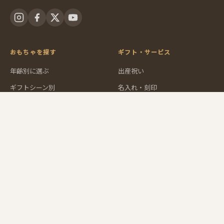
おもちゃを探す
ギフト・サービス
年齢別に選ぶ
出産祝い
ギフトシーン別
名入れ・刻印
カテゴリーから探す
ラッピング
メーカーから探す
法人・施設向け
人気TOP5
ユーロバスについて
ショップ紹介
グッド・トイとは
シュタイナー教育