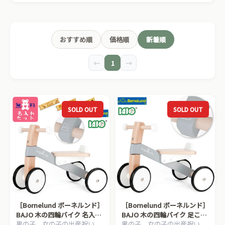
おすすめ順
価格順
新着順
←
1
→
SOLD OUT
SOLD OUT
［Bornelund ボーネルンド］
［Bornelund ボーネルンド］
BAJO 木の四輪バイク 名入れ
BAJO 木の四輪バイク 足こぎ
男の子、女の子の出産祝い、
男の子、女の子の出産祝い、
rセット 足こぎ四輪車
四輪車