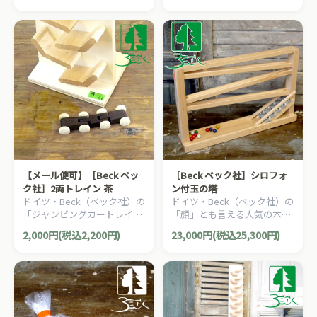
車4台セットです。
レインです。
【メール便可】［Beck ベッ
［Beck ベック社］シロフォ
ク社］2両トレイン 茶
ン付玉の塔
ドイツ・Beck（ベック社）の
ドイツ・Beck（ベック社）の
「ジャンピングカートレイ
「顔」とも言える人気の木製
ン」や「トレインカースロー
スロープトイ「シロフォン付
2,000円(税込2,200円)
23,000円(税込25,300円)
プ」の追加車両。2両連結ト
玉の塔」です。
レインです。