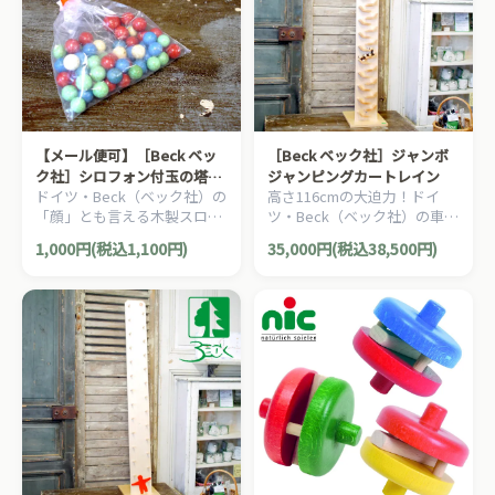
【メール便可】［Beck ベッ
［Beck ベック社］ジャンボ
ク社］シロフォン付玉の塔用
ジャンピングカートレイン
ドイツ・Beck（ベック社）の
高さ116cmの大迫力！ドイ
玉
「顔」とも言える木製スロー
ツ・Beck（ベック社）の車が
プトイ「シロフォン付玉の
シャーッと滑り落ちる木製落
1,000円(税込1,100円)
35,000円(税込38,500円)
塔」の補充用玉約45〜50個程
ちものおもちゃ「ジャンボジ
度セットです。
ャンピングカートレイン」で
す。