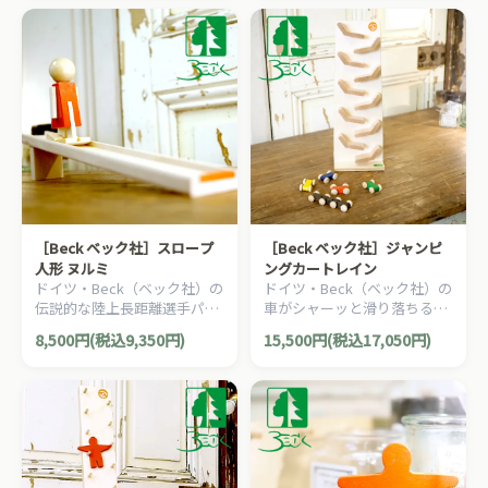
［Beck ベック社］スロープ
［Beck ベック社］ジャンピ
人形 ヌルミ
ングカートレイン
ドイツ・Beck（ベック社）の
ドイツ・Beck（ベック社）の
伝説的な陸上長距離選手パー
車がシャーッと滑り落ちる人
ヴォ・ヌルミが名前の由来の
気の木製落ちものおもちゃ
8,500円(税込9,350円)
15,500円(税込17,050円)
ユニークな木製スロープトイ
「ジャンピングカートレイ
「スロープ人形 ヌルミ」で
ン」です。
す。