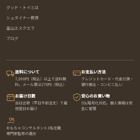
グッド・トイとは
シュタイナー教育
里山エスクエラ
ブログ
送料について
お支払い方法
7,000円（税込）以上で送料無
クレジットカード・代金引換・
料。メール便は270円（税込）
銀行振込・コンビニ払い
お届け日数
安心のお買い物
当日出荷（平日午前注文）で最
SSL暗号化対応。個人情報は安
短翌日お届け
全に管理
おもちゃコンサルタント3名在籍
専門家監修の選抟