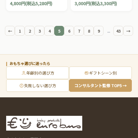
4,800円(税込5,280円)
3,000円(税込3,300円)
ープ遊びをより楽しくしてく
プ」の追加車両。4両連結ト
れる木製の車です。
レインです。
←
1
2
3
4
5
6
7
8
9
...
43
→
おもちゃ選びに迷ったら
年齢別の選び方
ギフトシーン別
失敗しない選び方
コンサルタント監修 TOP5 →