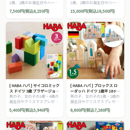
1歳、2歳のお誕生日やハーフ
1歳、2歳のお誕生日やハーフ
のき
つみき 木製 檜 ひのき 日本産
バースデイのギフトにぴった
バースデイのギフトにぴった
ひのき
7,500円(税込8,250円)
15,000円(税込16,500円)
りな、[IKONIH アイコニー ]
りな、[IKONIH アイコニー ハ
デラックス積み木です。
ウス] です。
[ HABA ハバ ] サイコロミック
[ HABA ハバ ] ブロックス ロ
ス ドイツ 3歳 ブラザージョル
ーダッハ ドイツ 1歳半 18ヶ月
男の子、女の子の3歳・4歳の
男の子、女の子の1歳・2歳の
ダン 積み木 パズル ブロック
ブラザージョルダン 積み木
誕生日やクリスマスプレゼン
誕生日やクリスマスプレゼン
知育玩具
パズル ブロック 知育玩具
トにおすすめの、ドイツ
トにおすすめの、ドイツ
5,400円(税込5,940円)
6,600円(税込7,260円)
HABA ハバ社の木のおもち
HABA ハバ社の木のおもち
ゃ、知育玩具です。
ゃ、知育玩具です。