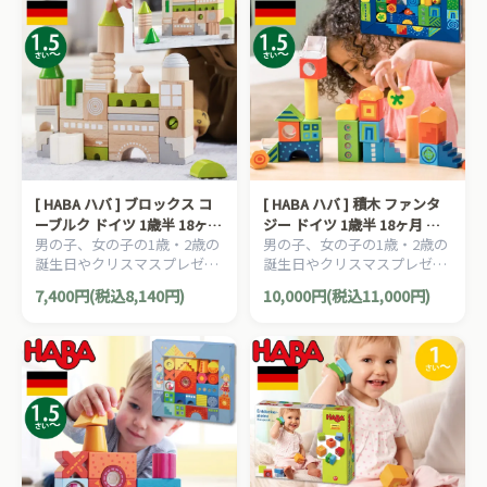
[ HABA ハバ ] ブロックス コ
[ HABA ハバ ] 積木 ファンタ
ーブルク ドイツ 1歳半 18ヶ月
ジー ドイツ 1歳半 18ヶ月 ブ
男の子、女の子の1歳・2歳の
男の子、女の子の1歳・2歳の
ブラザージョルダン 積み木
ラザージョルダン 積み木 パ
誕生日やクリスマスプレゼン
誕生日やクリスマスプレゼン
パズル ブロック 知育玩具
ズル ブロック 知育玩具
トにおすすめの、ドイツ
トにおすすめの、ドイツ
7,400円(税込8,140円)
10,000円(税込11,000円)
HABA ハバ社の木のおもち
HABA ハバ社の木のおもち
ゃ、知育玩具です。
ゃ、知育玩具です。