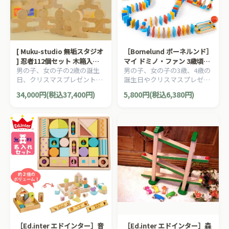
[ Muku-studio 無垢スタジオ
［Bornelund ボーネルンド］
] 忍者112個セット 木箱入り
マイ ドミノ・ファン 3歳頃か
男の子、女の子の2歳の誕生
男の子、女の子の3歳、4歳の
名入れセット 日本製 積み木
ら 木製ドミノ105ピース 仕掛
日、クリスマスプレゼントに
誕生日やクリスマスプレゼン
ドミノ バランスゲーム 2歳 グ
け ピタゴラスイッチ
おすすめの、Muku-studio 無
トにオススメのボーネルンド
ッド・トイ spielgut シュピ
34,000円(税込37,400円)
5,800円(税込6,380円)
垢スタジオの日本製木のおも
の木のおもちゃです。
ールグート
ちゃ、赤ちゃんのおもちゃで
す。
［Ed.inter エドインター］音
［Ed.inter エドインター］森