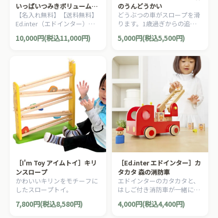
いっぱいつみきボリュームセ
のうんどうかい
【名入れ無料】【送料無料】
どうぶつの車がスロープを滑
ット 名入れセット 木箱入り
Ed.inter（エドインター）の
ります。1歳過ぎからの追視
積み木 カラー 25P ガラガラ
男の子、女の子の出産祝い、
の訓練に最適の、繰り返しの
幼児教育監修 音の出る積み木
10,000円(税込11,000円)
5,000円(税込5,500円)
ハーフバースデー、1歳、2
木製おもちゃです。
無料 名前入り
歳、3歳の誕生日、クリスマ
スプレゼント、におすすめ
の、幼児教室が考えた新しい
おもちゃのカタチ、「決めら
れた遊び方」も「答え」もな
い子供が自分で遊びを創り出
し、長く楽しめるおもちゃ
GENI（ジェニ）シリーズです
。
［I'm Toy アイムトイ］キリ
［Ed.inter エドインター］カ
ンスロープ
タカタ 森の消防車
かわいいキリンをモチーフに
エドインターのカタカタと、
したスロープトイ。
はしご付き消防車が一緒にな
った木製知育玩具。働く車が
7,800円(税込8,580円)
4,000円(税込4,400円)
大好きなお子さまにオススメ
です♪