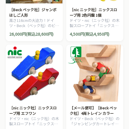
［Beck ベック社］ジャンボ
［nic ニック社］ニックスロ
はしご人形
ープ用 2色円盤 1個
高さ116cmの大迫力！ドイ
ドイツ・nic（ニック社）の木
ツ・Beck（ベック社）のビッ
製スロープトイ「ニックスロ
グサイズの人気の木製落ちも
ープ」用の追加パーツ。スロ
26,000円(税込28,600円)
4,500円(税込4,950円)
のおもちゃ「ジャンボはしご
ープ遊びを華やかにするカラ
人形」です。
フルな2色円盤です
［nic ニック社］ニックスロ
【メール便可】［Beck ベッ
ープ用 エフワン
ク社］4両トレイン カラー
ドイツ・nic（ニック社）の木
ドイツ・Beck（ベック社）の
製スロープトイ「ニックスロ
「ジャンピングカートレイ
ープ」用の追加パーツ。スロ
ン」や「トレインカースロー