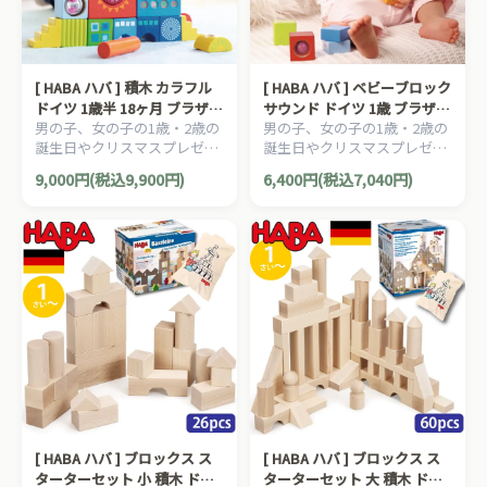
[ HABA ハバ ] 積木 カラフル
[ HABA ハバ ] ベビーブロック
ドイツ 1歳半 18ヶ月 ブラザー
サウンド ドイツ 1歳 ブラザー
男の子、女の子の1歳・2歳の
男の子、女の子の1歳・2歳の
ジョルダン 積み木 パズル ブ
ジョルダン 積み木 パズル ブ
誕生日やクリスマスプレゼン
誕生日やクリスマスプレゼン
ロック 知育玩具
ロック 知育玩具
トにおすすめの、ドイツ
トにおすすめの、ドイツ
9,000円(税込9,900円)
6,400円(税込7,040円)
HABA ハバ社の木のおもち
HABA ハバ社の木のおもち
ゃ、知育玩具です。
ゃ、知育玩具です。
[ HABA ハバ ] ブロックス ス
[ HABA ハバ ] ブロックス ス
ターターセット 小 積木 ドイ
ターターセット 大 積木 ドイ