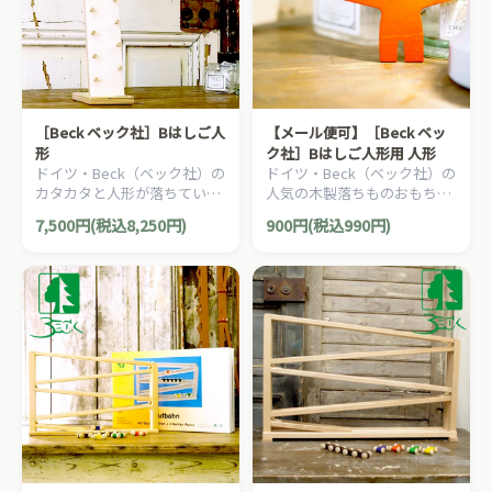
［Beck ベック社］Bはしご人
【メール便可】［Beck ベッ
形
ク社］Bはしご人形用 人形
ドイツ・Beck（ベック社）の
ドイツ・Beck（ベック社）の
カタカタと人形が落ちていく
人気の木製落ちものおもちゃ
人気の木製落ちものおもちゃ
「Bはしご人形」用人形で
7,500円(税込8,250円)
900円(税込990円)
「Bはしご人形」です。
す。