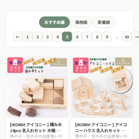
ままごと、乗り物、お人形。ストーリーを
作りながら社会性を育てます。
おすすめ順
価格順
新着順
指先の器用さ
手先
パズル・ひも通し・ハンマートーイ。集中
←
1
2
3
4
5
6
7
8
9
...
43
→
力と手先の発達を促します。
描く・鳴らす・作る
表現
お絵描き・楽器・積み木。自己表現の喜び
を育てる時期です。
おもちゃの選び方ガイドを詳しく見る →
[IKONIH アイコニー ] 積み木
[IKONIH アイコニー ] アイコ
14pcs 名入れセット 木箱 つ
ニーハウス 名入れセット ご
男の子・女の子の出産祝いや
男の子・女の子の出産祝いや
みき 木製 檜 ひのき 日本産ひ
っこ遊び ドールハウス 木箱