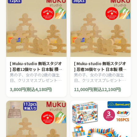
[ Muku-studio 無垢スタジオ
[ Muku-studio 無垢スタジオ
] 忍者12個セット 日本製 積み
] 忍者36個セット 日本製 積み
男の子、女の子の2歳の誕生
男の子、女の子の2歳の誕生
木 ドミノ バランスゲーム 2歳
木 ドミノ バランスゲーム 2歳
日、クリスマスプレゼントに
日、クリスマスプレゼントに
グッド・トイ spielgut シュ
グッド・トイ spielgut シュ
おすすめの、Muku-studio 無
おすすめの、Muku-studio 無
ピールグート
ピールグート
3,800円(税込4,180円)
11,000円(税込12,100円)
垢スタジオの日本製木のおも
垢スタジオの日本製木のおも
ちゃ、赤ちゃんのおもちゃで
ちゃ、赤ちゃんのおもちゃで
す。
す。