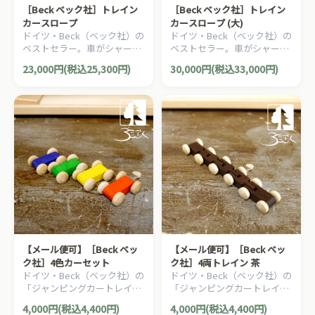
［Beck ベック社］トレイン
［Beck ベック社］トレイン
カースロープ
カースロープ (大)
ドイツ・Beck（ベック社）の
ドイツ・Beck（ベック社）の
ベストセラー。車がシャーッ
ベストセラー。車がシャーッ
と滑り落ちる人気の木製スロ
と滑り落ちる人気の木製スロ
23,000円(税込25,300円)
30,000円(税込33,000円)
ープトイ「トレインカースロ
ープトイ「トレインカースロ
ープ」です。
ープ」の大型版です。
【メール便可】［Beck ベッ
【メール便可】［Beck ベッ
ク社］4色カーセット
ク社］4両トレイン 茶
ドイツ・Beck（ベック社）の
ドイツ・Beck（ベック社）の
「ジャンピングカートレイ
「ジャンピングカートレイ
ン」や「トレインカースロー
ン」や「トレインカースロー
4,000円(税込4,400円)
4,000円(税込4,400円)
プ」の追加車両。カラフルな
プ」の追加車両。4両連結ト