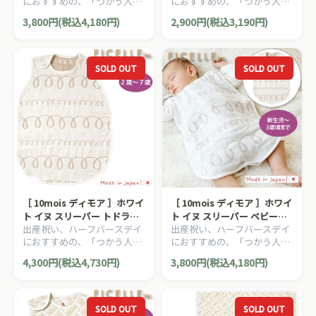
におすすめの、「つかう人が
におすすめの、「つかう人が
ーゼ 6重ガーゼ FICELLE フィ
セル 日本製 50～70cm
本当に笑顔になれるモノ」を
本当に笑顔になれるモノ」を
セル 日本製 4歳頃まで
3,800円(税込4,180円)
2,900円(税込3,190円)
大切に出産準備グッズ、
大切に出産準備グッズ、
10mois ディモアのママ＆ベ
10mois ディモアのママ＆ベ
ビー用品です。
ビー用品です。
SOLD OUT
SOLD OUT
［ 10mois ディモア ］ホワイ
［ 10mois ディモア ］ホワイ
ト イヌ スリーパー トドラ
ト イヌ スリーパー ベビーサ
出産祝い、ハーフバースデイ
出産祝い、ハーフバースデイ
ー・キッズサイズ 6重ガーゼ
イズ 6重ガーゼ FICELLE フィ
におすすめの、「つかう人が
におすすめの、「つかう人が
FICELLE フィセル 日本製 2か
セル 日本製 新生児から3歳頃
本当に笑顔になれるモノ」を
本当に笑顔になれるモノ」を
ら7歳頃まで
まで
4,300円(税込4,730円)
3,800円(税込4,180円)
大切に出産準備グッズ、
大切に出産準備グッズ、
10mois ディモアのママ＆ベ
10mois ディモアのママ＆ベ
ビー用品です。
ビー用品です。
SOLD OUT
SOLD OUT