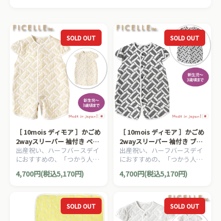
予算から選ぶ
SOLD OUT
SOLD OUT
〜5,000円
5,000〜10,000円
→
→
10,000〜30,000円
30,000円以上
→
→
プロが教える出産祝いの選び方 →
ギフト診断はこちら →
［ 10mois ディモア ］かごめ
［ 10mois ディモア ］かごめ
2wayスリーパー 袖付き ベー
2wayスリーパー 袖付き ブラ
出産祝い、ハーフバースデイ
出産祝い、ハーフバースデイ
ジュ ベビーサイズ ふくふく
ック ベビーサイズ ふくふく
におすすめの、「つかう人が
におすすめの、「つかう人が
ガーゼ 6重ガーゼ FICELLE フ
ガーゼ 6重ガーゼ FICELLE フ
本当に笑顔になれるモノ」を
本当に笑顔になれるモノ」を
ィセル 日本製 新生児～3歳ご
ィセル 日本製 新生児～3歳ご
4,700円(税込5,170円)
4,700円(税込5,170円)
大切に出産準備グッズ、
大切に出産準備グッズ、
ろまで
ろまで
10mois ディモアのママ＆ベ
10mois ディモアのママ＆ベ
ビー用品です。
ビー用品です。
SOLD OUT
SOLD OUT