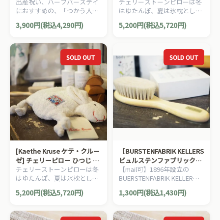
出産祝い、ハーフバースデイ
チェリーストーンピローは冬
イズ ガーゼ 6重ガーゼ
語使用説明書付き
におすすめの、「つかう人が
はゆたんぽ、夏は氷枕として
FICELLE フィセル 日本製 新
本当に笑顔になれるモノ」を
使用できる自然素材の「チェ
生児から3歳頃まで
3,900円(税込4,290円)
5,200円(税込5,720円)
大切に出産準備グッズ、
リーピロー くま」のまくらで
10mois ディモアのママ＆ベ
す。ほとんどの工程で手作業
ビー用品です。
中心に制作されるドイツ「ケ
テ・クルーゼ社」のベビーア
SOLD OUT
SOLD OUT
イテムです。
[Kaethe Kruse ケテ・クルー
［BURSTENFABRIK KELLERS
ゼ] チェリーピロー ひつじ 日
ビュルステンファブリック・
チェリーストーンピローは冬
【mail可】1896年設立の
本語使用説明書付き
ケラー社］ベビー用ブラシ
はゆたんぽ、夏は氷枕として
BUERSTENFABRIK KELLER社
使用できる自然素材の「チェ
の、ヤギの毛を使った、赤ち
5,200円(税込5,720円)
1,300円(税込1,430円)
リーピロー 羊」のまくらで
ゃん専用のブラシです。
す。