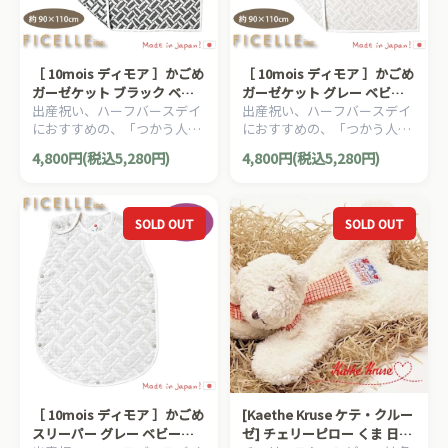
［ 10mois ディモア ］かごめ
［ 10mois ディモア ］かごめ
ガーゼケット ブラック ベビ
ガーゼケット グレー ベビー
出産祝い、ハーフバースデイ
出産祝い、ハーフバースデイ
ーサイズ ふくふくガーゼ 6重
サイズ ふくふくガーゼ 6重ガ
におすすめの、「つかう人が
におすすめの、「つかう人が
ガーゼ FICELLE フィセル 日
ーゼ FICELLE フィセル 日本
本当に笑顔になれるモノ」を
本当に笑顔になれるモノ」を
本製 約90×110cm
製 約90×110cm
4,800円(税込5,280円)
4,800円(税込5,280円)
大切に出産準備グッズ、
大切に出産準備グッズ、
10mois ディモアのママ＆ベ
10mois ディモアのママ＆ベ
ビー用品です。
ビー用品です。
SOLD OUT
SOLD OUT
［ 10mois ディモア ］かごめ
[Kaethe Kruse ケテ・クルー
スリーパー グレー ベビーサ
ゼ] チェリーピロー くま 日本