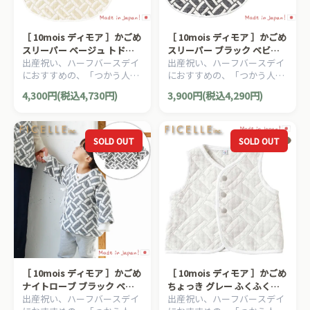
［ 10mois ディモア ］かごめ
［ 10mois ディモア ］かごめ
スリーパー ベージュ トドラ
スリーパー ブラック ベビー
出産祝い、ハーフバースデイ
出産祝い、ハーフバースデイ
ー・キッズサイズ ふくふくガ
サイズ ガーゼ 6重ガーゼ
におすすめの、「つかう人が
におすすめの、「つかう人が
ーゼ 6重ガーゼ FICELLE フィ
FICELLE フィセル 日本製 新
本当に笑顔になれるモノ」を
本当に笑顔になれるモノ」を
セル 日本製 2~7歳頃まで
生児&#12316;3歳頃まで
4,300円(税込4,730円)
3,900円(税込4,290円)
大切に出産準備グッズ、
大切に出産準備グッズ、
10mois ディモアのママ＆ベ
10mois ディモアのママ＆ベ
ビー用品です。
ビー用品です。
SOLD OUT
SOLD OUT
［ 10mois ディモア ］かごめ
［ 10mois ディモア ］かごめ
ナイトローブ ブラック ベビ
ちょっき グレー ふくふくガ
出産祝い、ハーフバースデイ
出産祝い、ハーフバースデイ
ー・キッズサイズ ふくふくガ
ーゼ 6重ガーゼ FICELLE フィ