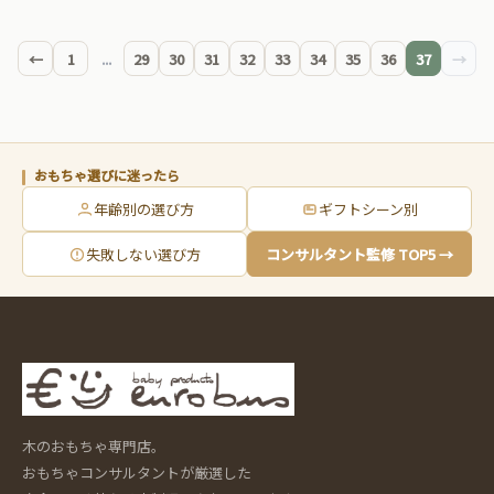
←
1
...
29
30
31
32
33
34
35
36
37
→
おもちゃ選びに迷ったら
年齢別の選び方
ギフトシーン別
失敗しない選び方
コンサルタント監修 TOP5 →
木のおもちゃ専門店。
おもちゃコンサルタントが厳選した