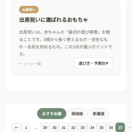
出産祝い
出産祝いに選ばれるおもちゃ
出産祝いは、赤ちゃんの「最初の遊び環境」を贈
ることです。0歳から長く使えるもの・安全なも
の・名前を刻めるもの。この3点が選ぶポイントで
す。
選び方・予算別
← シーン一覧
▼
0歳から長く使える
✓
成長に合わせて遊び方が変わる
安全性の高い素材
✓
舐めても安心な塗料を使用
おすすめ順
価格順
新着順
名入れで特別感
✓
←
1
...
29
30
31
32
33
34
35
36
37
→
世界に一つだけの贈りもの