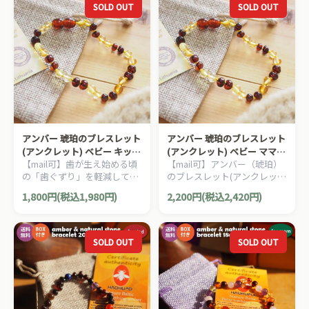
SOLD OUT
SOLD OUT
アンバー 琥珀のブレスレット
アンバー 琥珀のブレスレット
(アンクレット) ベビー キッズ
(アンクレット) ベビー ママ用
【mail可】歯が生え始める頃
【mail可】アンバー（琥珀）
用 14cm マルチカラー
18cm マルチカラー
の「歯ぐずり」を軽減してく
のブレスレット(アンクレッ
れる、アンバー（琥珀）のブ
ト)、ママ用です。
1,800円(税込1,980円)
2,200円(税込2,420円)
レスレット(アンクレット)、
ベビー用です。
SOLD OUT
SOLD OUT