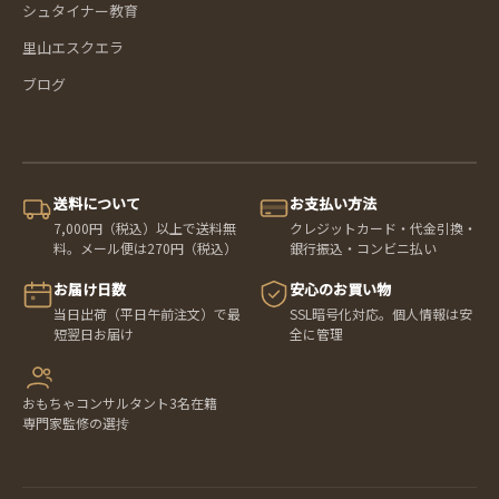
シュタイナー教育
里山エスクエラ
ブログ
送料について
お支払い方法
7,000円（税込）以上で送料無
クレジットカード・代金引換・
料。メール便は270円（税込）
銀行振込・コンビニ払い
お届け日数
安心のお買い物
当日出荷（平日午前注文）で最
SSL暗号化対応。個人情報は安
短翌日お届け
全に管理
おもちゃコンサルタント3名在籍
専門家監修の選抟