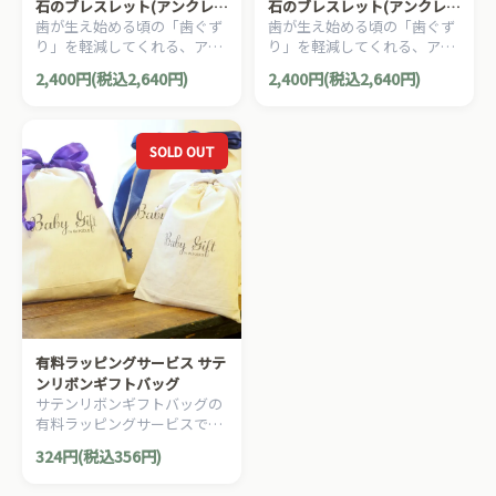
石のブレスレット(アンクレッ
石のブレスレット(アンクレッ
歯が生え始める頃の「歯ぐず
歯が生え始める頃の「歯ぐず
ト) ベビー・キッズ用 14cm
ト) ベビー・キッズ用 14cm
り」を軽減してくれる、アン
り」を軽減してくれる、アン
ターコイズ
ローズクォーツ
バー（琥珀）のブレスレット
バー（琥珀）のブレスレット
2,400円(税込2,640円)
2,400円(税込2,640円)
(アンクレット)、ベビー・キ
(アンクレット)、ベビー・キ
ッズ用14cmです。
ッズ用14cmです。
SOLD OUT
有料ラッピングサービス サテ
ンリボンギフトバッグ
サテンリボンギフトバッグの
有料ラッピングサービスで
す。
324円(税込356円)