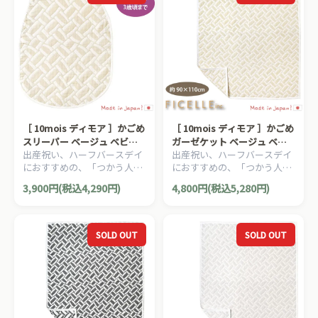
［ 10mois ディモア ］かごめ
［ 10mois ディモア ］かごめ
スリーパー ベージュ ベビー
ガーゼケット ベージュ ベビ
出産祝い、ハーフバースデイ
出産祝い、ハーフバースデイ
サイズ ガーゼ 6重ガーゼ
ーサイズ ふくふくガーゼ 6重
におすすめの、「つかう人が
におすすめの、「つかう人が
FICELLE フィセル 日本製 新
ガーゼ FICELLE フィセル 日
本当に笑顔になれるモノ」を
本当に笑顔になれるモノ」を
生児から3歳頃まで
本製 約90×110cm
3,900円(税込4,290円)
4,800円(税込5,280円)
大切に出産準備グッズ、
大切に出産準備グッズ、
10mois ディモアのママ＆ベ
10mois ディモアのママ＆ベ
ビー用品です。
ビー用品です。
SOLD OUT
SOLD OUT