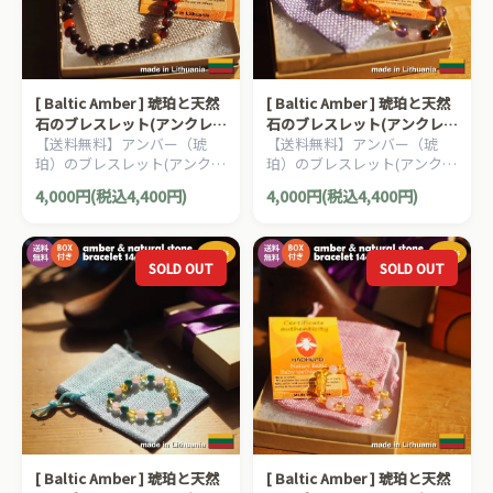
[ Baltic Amber ] 琥珀と天然
[ Baltic Amber ] 琥珀と天然
石のブレスレット(アンクレッ
石のブレスレット(アンクレッ
【送料無料】アンバー（琥
【送料無料】アンバー（琥
ト) パパ用 20cm タイガーア
ト) ママ用 18cm アメジスト
珀）のブレスレット(アンクレ
珀）のブレスレット(アンクレ
イ
ット)、ママ用です。
ット)、ママ用です。
4,000円(税込4,400円)
4,000円(税込4,400円)
SOLD OUT
SOLD OUT
[ Baltic Amber ] 琥珀と天然
[ Baltic Amber ] 琥珀と天然