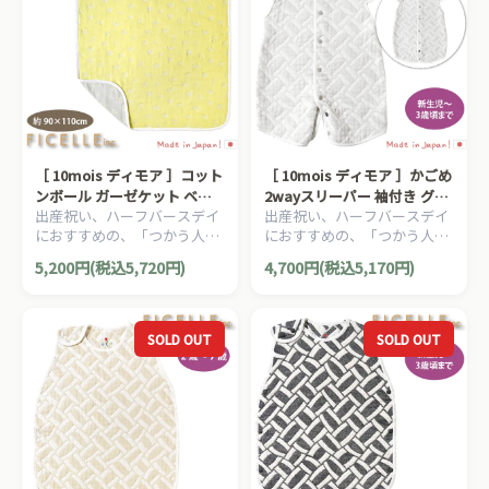
［ 10mois ディモア ］コット
［ 10mois ディモア ］かごめ
ンボール ガーゼケット ベビ
2wayスリーパー 袖付き グレ
出産祝い、ハーフバースデイ
出産祝い、ハーフバースデイ
ーサイズ ふくふくガーゼ 6重
ー ベビーサイズ ふくふくガ
におすすめの、「つかう人が
におすすめの、「つかう人が
ガーゼ FICELLE フィセル 日
ーゼ 6重ガーゼ FICELLE フィ
本当に笑顔になれるモノ」を
本当に笑顔になれるモノ」を
本製 約90×110cm
セル 日本製 新生児～3歳ごろ
5,200円(税込5,720円)
4,700円(税込5,170円)
大切に出産準備グッズ、
大切に出産準備グッズ、
まで
10mois ディモアのママ＆ベ
10mois ディモアのママ＆ベ
ビー用品です。
ビー用品です。
SOLD OUT
SOLD OUT