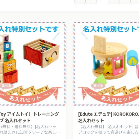
000〜10,000円
10,000〜30,000円
→
m Toy アイムトイ］トレーニング
[Edute エデュテ] KOROKOR
ブ 名入れセット
名入れセット
れ無料・送料無料】[名入れセッ
【名入れ無料】[名入れセット] 
これはまさに知育タワー♪な楽しい
ブロックを振って音遊びを楽しん
クトイ。
大きくなったら色分け・カタチ分