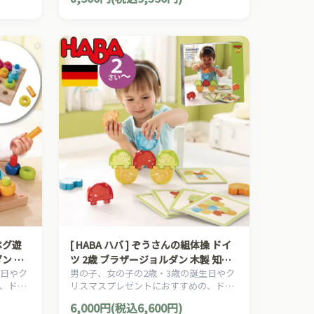
める、
トです。
す。
[ HABA ハバ ] ぞうさんの組体操 ドイ
ン 木
ツ 2歳 ブラザージョルダン 木製 知育
生日やク
男の子、女の子の2歳・3歳の誕生日やク
ング グ
玩具 バランス遊び パターン パズル ゲ
、ドイ
リスマスプレゼントにおすすめの、ドイ
ーム
、知育玩
ツHABA ハバ社の木のおもちゃ、知育玩
6,000円(税込6,600円)
具です。