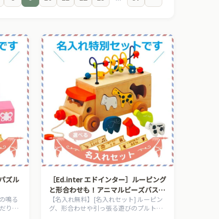
30,000円以上
→
→
ギフト診断はこちら →
Oパズル
［Ed.inter エドインター］ルーピング
と形合わせも！アニマルビーズバス
音の鳴る
【名入れ無料】[名入れセット] ルーピン
名入れセット
だり、
グ、形合わせや引っ張る遊びのプルトー
けとい
イとして活躍！