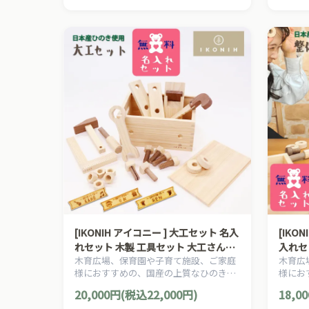
[IKONIH アイコニー ] 大工セット 名入
[IKO
れセット 木製 工具セット 大工さんご
入れセ
木育広場、保育園や子育て施設、ご家庭
木育広
っこ 木製 檜 ひのき 日本産ひのき
ごっこ
様におすすめの、国産の上質なひのきを
様にお
使用した、日本産ヒノキの大工セットで
使用し
20,000円(税込22,000円)
18,0
す。
です。