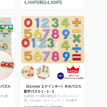
4,500円(税込4,950円)
遊べる
木のパズル
［Ed.inter エドインター］木のパズル
数字パズル 1・2・3
の1歳
出産祝いや1歳の誕生日プレゼントに人
気、Ed.inter（エドインター）の1歳半か
半から楽
ら楽しめる数や色を遊びながら覚えられ