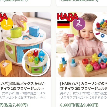
した無着色・無塗装で楽しめる、
を生かした無着色・無塗装で楽し
の木のおもちゃシリーズです。
日本製の木のおもちゃシリーズで
 型はめボックス かわい
[ HABA ハバ ] カラーリングのペグ遊
 ドイツ 1歳 ブラザージョルダ
び ドイツ 2歳 ブラザージョルダ
、女の子の1歳・2歳の誕生日やク
男の子、女の子の2歳・3歳の誕
製 知育玩具 積み木 かたち
製 知育玩具 積み木 にじいろリ
スプレゼントにおすすめの、ドイ
リスマスプレゼントにおすすめの
ッド・トイ
BA ハバ社の木のおもちゃ、知育玩
ツHABA ハバ社の木のおもちゃ
0円(税込7,480円)
8,600円(税込9,460円)
。
具です。