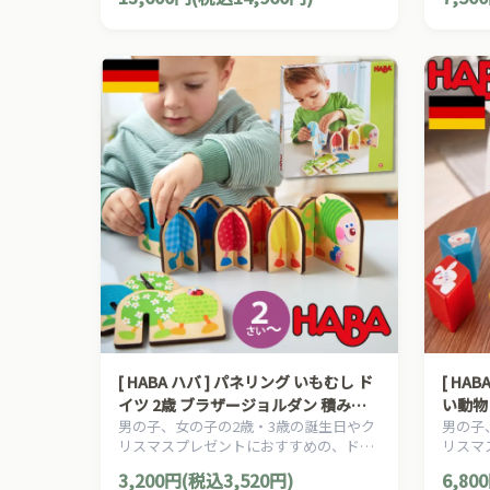
ルな100玉そろばんボード・アバカスで
を生か
す。立てても寝かせても使えます。
日本製
[ HABA ハバ ] パネリング いもむし ド
[ HABA ハバ ]
イツ 2歳 ブラザージョルダン 積み木
い動物
男の子、女の子の2歳・3歳の誕生日やク
男の子
パズル ブロック 知育玩具 木製 パズル
ン 木
リスマスプレゼントにおすすめの、ドイ
リスマ
ツHABA ハバ社の木のおもちゃ、知育玩
ツHA
3,200円(税込3,520円)
6,80
具です。
具です