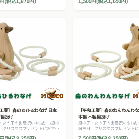
0円(税込1,870円)
1,500円(税込1,650円)
木製パズルです。
しめる木製パズルです。
工業］森のあひるわなげ 日本
［平和工業］森のわんわんわな
製輪投げ
本製 木製輪投げ
・女の子の出産祝いや1歳・2歳の
男の子・女の子の出産祝いや1歳
、クリスマスプレゼントにおすす
誕生日、クリスマスプレゼントに
昔ながらの木製玩具を、木の素材
めの、昔ながらの木製玩具を、木
0円(税込8,250円)
7,500円(税込8,250円)