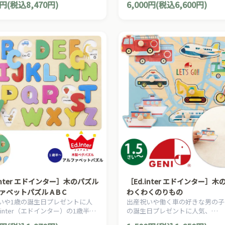
0円(税込8,470円)
6,000円(税込6,600円)
った知育遊びも楽しめるながーく
ベビートイ。
inter エドインター］木のパズル
［Ed.inter エドインター］
ベットパズル A B C
わくわくのりもの
いや1歳の誕生日プレゼントに人
出産祝いや働く車の好きな男の子
.inter（エドインター）の1歳半か
の誕生日プレゼントに人気、
める英単語や色を遊びながら覚え
Ed.inter（エドインター）の1歳