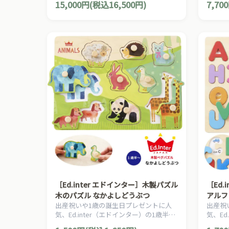
15,000円(税込16,500円)
7,70
［Ed.inter エドインター］木製パズル
［Ed.
木のパズル なかよしどうぶつ
アルファ
出産祝いや1歳の誕生日プレゼントに人
出産祝
気、Ed.inter（エドインター）の1歳半か
気、Ed
ら楽しめる人気の動物9種類を集めた木
ら楽し