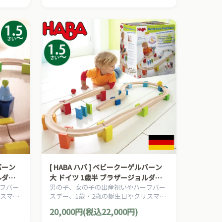
[ HABA ハバ ] ベビークーゲルバーン
ルダン
大 ドイツ 1歳半 ブラザージョルダン
フバー
男の子、女の子の出産祝いやハーフバー
ピタゴラ
玉転がし スロープ 組み立て ピタゴラ
リスマス
スデー、1歳・2歳の誕生日やクリスマス
スイッチ 積み木
ABA
プレゼントにおすすめの、ドイツHABA
20,000円(税込22,000円)
のおも
ハバ社の木のおもちゃ、赤ちゃんのおも