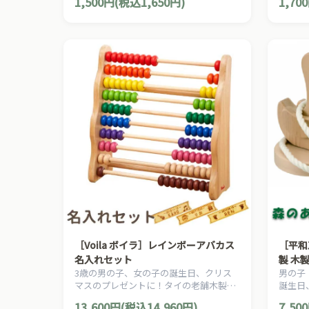
1,500円(税込1,650円)
1,70
製パズルです。
られる
［Voila ボイラ］レインボーアバカス
［平和
名入れセット
製 木
3歳の男の子、女の子の誕生日、クリス
男の子
マスのプレゼントに！タイの老舗木製玩
誕生日
具メーカーVoila(ボイラ)の10段のカラフ
めの、
13,600円(税込14,960円)
7,50