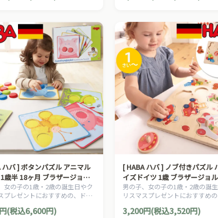
 ボタンパズル アニマル
[ HABA ハバ ] ノブ付きパズル ハバト
 1歳半 18ヶ月 ブラザージョル
イズドイツ 1歳 ブラザージョ
、女の子の1歳・2歳の誕生日やク
男の子、女の子の1歳・2歳の誕
木製 知育玩具 色 数字
木製 知育玩具 ペグパズル
スプレゼントにおすすめの、ドイ
リスマスプレゼントにおすすめの
BA ハバ社の木のおもちゃ、知育玩
ツHABA ハバ社の木のおもちゃ
0円(税込6,600円)
3,200円(税込3,520円)
。
具です。