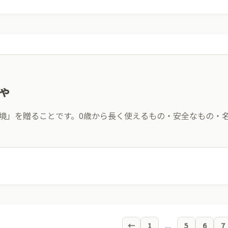
ゃ
境」を贈ることです。0歳から長く使えるもの・安全なもの・
安全性の高い素材
名
✓
✓
舐めても安心な塗料を使用
世
←
1
...
5
6
7