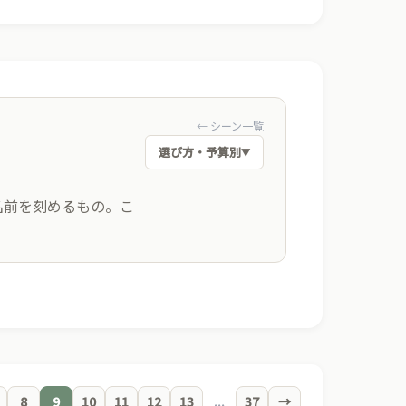
← シーン一覧
選び方・予算別
▼
名前を刻めるもの。こ
入れで特別感
界に一つだけの贈りもの
8
9
10
11
12
13
...
37
→