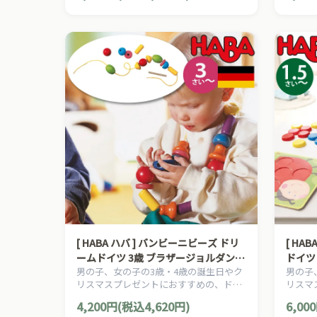
[ HABA ハバ ] バンビーニビーズ ドリ
[ HABA ハバ ]
ームドイツ 3歳 ブラザージョルダン
ドイツ
男の子、女の子の3歳・4歳の誕生日やク
男の子
木製 知育玩具 ひも通し
ダン 
リスマスプレゼントにおすすめの、ドイ
リスマ
ツHABA ハバ社の木のおもちゃ、知育玩
ツHA
4,200円(税込4,620円)
6,00
具です。
具です