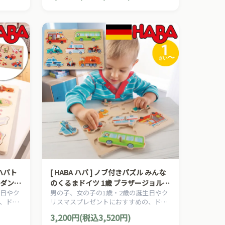
[ HABA ハバ ] ノブ付きパズル みんな
ルダン
のくるまドイツ 1歳 ブラザージョルダ
生日やク
男の子、女の子の1歳・2歳の誕生日やク
ン 木製 知育玩具 ペグパズル 働く車
、ドイ
リスマスプレゼントにおすすめの、ドイ
、知育玩
ツHABA ハバ社の木のおもちゃ、知育玩
3,200円(税込3,520円)
具です。