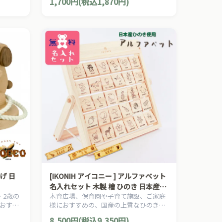
1,700円(税込1,870円)
る木製パズルです。
げ 日
[IKONIH アイコニー ] アルファベット
名入れセット 木製 檜 ひのき 日本産ひ
・2歳の
木育広場、保育園や子育て施設、ご家庭
のき
おすす
様におすすめの、国産の上質なひのきを
の素材
使用した、日本産ヒノキのアルファベッ
8,500円(税込9,350円)