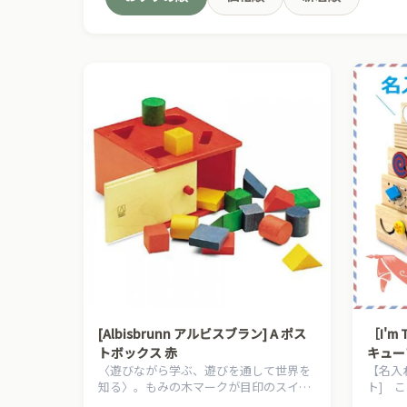
〜5,000円
5,
→
プロが教える出産祝いの選び方 →
[Albisbrunn アルビスブラン] A ポス
［I'
トボックス 赤
キュー
〈遊びながら学ぶ、遊びを通して世界を
【名入
知る〉。もみの木マークが目印のスイ
ト] 
ス、アルビスブランの玩具です。
スタッ