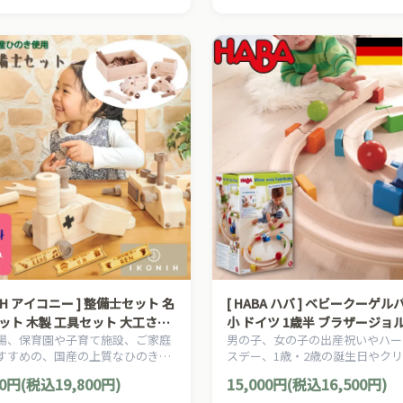
NIH アイコニー ] 整備士セット 名
[ HABA ハバ ] ベビークーゲルバーン
ット 木製 工具セット 大工さん
小 ドイツ 1歳半 ブラザージョ
場、保育園や子育て施設、ご家庭
男の子、女の子の出産祝いやハー
 木製 檜 ひのき 日本産ひのき
玉転がし スロープ 組み立て 
すすめの、国産の上質なひのきを
スデー、1歳・2歳の誕生日やク
スイッチ 積み木
た、日本産ヒノキの整備士セット
プレゼントにおすすめの、ドイツH
00円(税込19,800円)
15,000円(税込16,500円)
ハバ社の木のおもちゃ、赤ちゃん