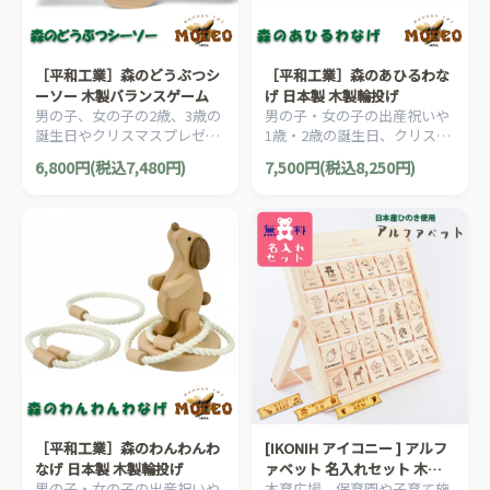
［平和工業］森のどうぶつシ
［平和工業］森のあひるわな
ーソー 木製バランスゲーム
げ 日本製 木製輪投げ
男の子、女の子の2歳、3歳の
男の子・女の子の出産祝いや
誕生日やクリスマスプレゼン
1歳・2歳の誕生日、クリスマ
トにおすすめの、家族や友達
スプレゼントにおすすめの、
6,800円(税込7,480円)
7,500円(税込8,250円)
と気軽に楽しく何度でも遊べ
昔ながらの木製玩具を、木の
る、日本勢の木製ゲームシリ
素材を生かした無着色・無塗
ーズです。
装で楽しめる、日本製の木の
おもちゃシリーズです。
［平和工業］森のわんわんわ
[IKONIH アイコニー ] アルフ
なげ 日本製 木製輪投げ
ァベット 名入れセット 木製
男の子・女の子の出産祝いや
木育広場、保育園や子育て施
檜 ひのき 日本産ひのき