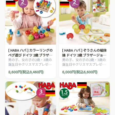
[ HABA ハバ ] カラーリングの
[ HABA ハバ ] ぞうさんの組体
ペグ遊び ドイツ 2歳 ブラザー
操 ドイツ 2歳 ブラザージョル
男の子、女の子の2歳・3歳の
男の子、女の子の2歳・3歳の
ジョルダン 木製 知育玩具 積
ダン 木製 知育玩具 バランス
誕生日やクリスマスプレゼン
誕生日やクリスマスプレゼン
み木 にじいろリング グッ
遊び パターン パズル ゲーム
トにおすすめの、ドイツ
トにおすすめの、ドイツ
ド・トイ
8,600円(税込9,460円)
6,000円(税込6,600円)
HABA ハバ社の木のおもち
HABA ハバ社の木のおもち
ゃ、知育玩具です。
ゃ、知育玩具です。