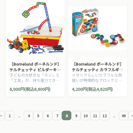
［Bornelund ボーネルンド］
［Bornelund ボーネルンド］
ケルチェッティ ビルダーキッ
ケルチェッティ カラフルギア
子どもの大好きな「ネジ」と
イタリアらしいカラフルな色
ト テクノ ツールボックス
ー
「工具」が、持ち運びできる
使いが特徴的なブロックとギ
ツールボックスに入った組み
アのセットです。見た目にも
6,000円(税込6,600円)
4,200円(税込4,620円)
立て遊び工具セットです。よ
美しい、回転するブロック遊
り本格的な大工さんごっこを
びを楽しめます。
楽しめます。
←
1
...
4
5
6
7
8
9
10
11
12
...
49