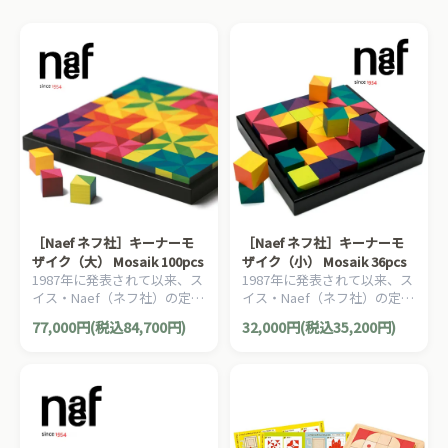
▶ プレゼント選びのコツ
長く使えるものを選ぶ：成長に合わせて遊び方が変わるお
もちゃ
安全性の高いもの：欧州安全基準（CE）マーク付き
名入れで特別感：世界に一つだけの贈りもの
予算から選ぶ
〜5,000円
5,000〜10,000円
→
→
［Naef ネフ社］キーナーモ
［Naef ネフ社］キーナーモ
ザイク（大） Mosaik 100pcs
ザイク（小） Mosaik 36pcs
1987年に発表されて以来、ス
1987年に発表されて以来、ス
10,000〜30,000円
30,000円以上
→
→
イス・Naef（ネフ社）の定番
イス・Naef（ネフ社）の定番
のおもちゃとして高い人気を
のおもちゃとして高い人気を
77,000円(税込84,700円)
32,000円(税込35,200円)
誇る木製モザイクキューブ
誇る木製モザイクキューブ
年齢別・選び方ガイドを読む →
人気ランキングTOP5 →
「キーナーモザイク」です。
「キーナーモザイク」です。