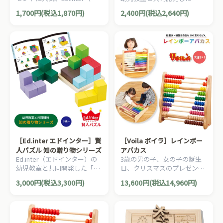
ドインター）の1歳半から楽
える」楽しさを知る、「考え
1,700円(税込1,870円)
2,400円(税込2,640円)
しめる数や色を遊びながら覚
る」が好きになるおもちゃ
えられる木製パズルです。
「知の贈り物シリーズ」。
［Ed.inter エドインター］賢
［Voila ボイラ］レインボー
人パズル 知の贈り物シリーズ
アバカス
Ed.inter（エドインター）の
3歳の男の子、女の子の誕生
幼児教室と共同開発した「考
日、クリスマスのプレゼント
える」楽しさを知る、「考え
に！タイの老舗木製玩具メー
3,000円(税込3,300円)
13,600円(税込14,960円)
る」が好きになるおもちゃ
カーVoila(ボイラ)の10段のカ
「知の贈り物シリーズ」。
ラフルな100玉そろばんボー
ド・アバカスです。立てても
寝かせても使えます。