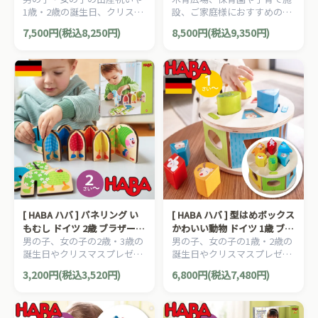
1歳・2歳の誕生日、クリスマ
設、ご家庭様におすすめの、
スプレゼントにおすすめの、
国産の上質なひのきを使用し
7,500円(税込8,250円)
8,500円(税込9,350円)
昔ながらの木製玩具を、木の
た、日本産ヒノキのアルファ
素材を生かした無着色・無塗
ベットです。
装で楽しめる、日本製の木の
おもちゃシリーズです。
[ HABA ハバ ] パネリング い
[ HABA ハバ ] 型はめボックス
もむし ドイツ 2歳 ブラザージ
かわいい動物 ドイツ 1歳 ブラ
男の子、女の子の2歳・3歳の
男の子、女の子の1歳・2歳の
ョルダン 積み木 パズル ブロ
ザージョルダン 木製 知育玩
誕生日やクリスマスプレゼン
誕生日やクリスマスプレゼン
ック 知育玩具 木製 パズル
具 積み木 かたち
トにおすすめの、ドイツ
トにおすすめの、ドイツ
3,200円(税込3,520円)
6,800円(税込7,480円)
HABA ハバ社の木のおもち
HABA ハバ社の木のおもち
ゃ、知育玩具です。
ゃ、知育玩具です。