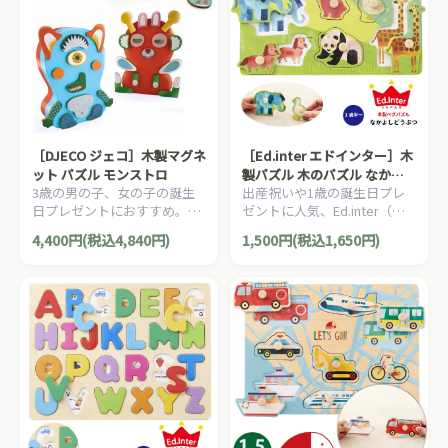
［DJECO ジェコ］木製マグネ
［Ed.inter エドインター］木
ット パズル モンストロ
製パズル 木のパズル なかよ
3歳の男の子、女の子の誕生
出産祝いや1歳の誕生日プレ
しどうぶつ
日プレゼントにおすすめ。福
ゼントに人気、Ed.inter（エ
笑いのようなフランス・
ドインター）の1歳半から楽
4,400円(税込4,840円)
1,500円(税込1,650円)
DJECOの木製マグネットパズ
しめる人気の動物9種類を集
ル。
めた木製パズルです。