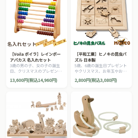
［Voila ボイラ］レインボー
［平和工業］ヒノキの昆虫パ
アバカス 名入れセット
ズル 日本製
3歳の男の子、女の子の誕生
5歳、6歳の誕生日プレゼント
日、クリスマスのプレゼント
やクリスマス、お年玉やお盆
に！タイの老舗木製玩具メー
玉のかわりにもおすすめの、
13,600円(税込14,960円)
2,800円(税込3,080円)
カーVoila(ボイラ)の10段のカ
家族や友達と気軽に楽しく何
ラフルな100玉そろばんボー
度でも遊べる、木製ゲームシ
ド・アバカスです。立てても
リーズです。
寝かせても使えます。