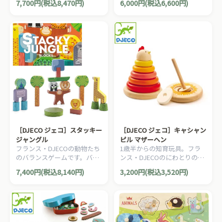
7,700円(税込8,470円)
6,000円(税込6,600円)
トイ。
くなったら色分け・カタチ分
けといった知育遊びも楽しめ
るながーく遊べるベビート
イ。
［DJECO ジェコ］スタッキー
［DJECO ジェコ］キャシャン
ジャングル
ピル マザーヘン
フランス・DJECOの動物たち
1歳半からの知育玩具。フラ
のバランスゲームです。バラ
ンス・DJECOのにわとりのス
ンスよくジャングルの仲間た
タッキングトーイ。台座の中
7,400円(税込8,140円)
3,200円(税込3,520円)
ちを上手に積み上げよう。
には、本体の頂点部になるニ
ワトリの顔と関連したたまご
が隠れています。