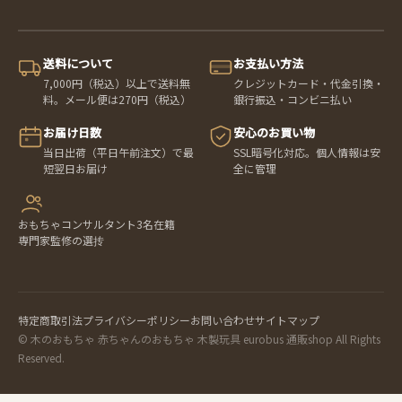
送料について
お支払い方法
7,000円（税込）以上で送料無
クレジットカード・代金引換・
料。メール便は270円（税込）
銀行振込・コンビニ払い
お届け日数
安心のお買い物
当日出荷（平日午前注文）で最
SSL暗号化対応。個人情報は安
短翌日お届け
全に管理
おもちゃコンサルタント3名在籍
専門家監修の選抟
特定商取引法
プライバシーポリシー
お問い合わせ
サイトマップ
© 木のおもちゃ 赤ちゃんのおもちゃ 木製玩具 eurobus 通販shop All Rights
Reserved.