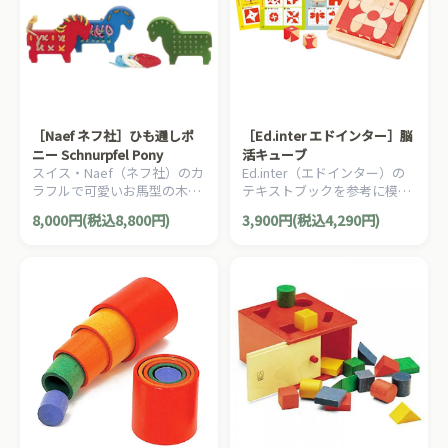
［Naef ネフ社］ひも通しポ
［Ed.inter エドインター］脳
ニー Schnurpfel Pony
活キューブ
スイス・Naef（ネフ社）のカ
Ed.inter（エドインター）の
ラフルで可愛いお馬型の木製
テキストブックを参考に模様
ひも通し「ひも通しポニー」
を作って遊ぶ木製キューブパ
8,000円(税込8,800円)
3,900円(税込4,290円)
です。お馬さんの可愛らしく
ズルです。2016年グッドトイ
アレンジできます。
受賞。