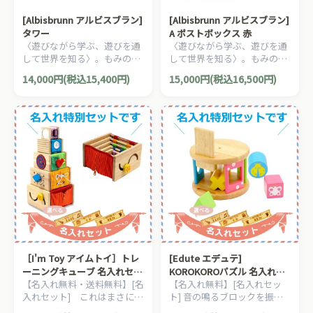
[Albisbrunn アルビスブラン]
[Albisbrunn アルビスブラン]
タワー
A ポストボックス 赤
〈遊びながら学ぶ、遊びを通
〈遊びながら学ぶ、遊びを通
して世界を知る〉。もみの木
して世界を知る〉。もみの木
マークが目印のスイス、アル
マークが目印のスイス、アル
14,000円(税込15,400円)
15,000円(税込16,500円)
ビスブランの玩具です。
ビスブランの玩具です。
［I'm Toy アイムトイ］トレ
[Edute エデュテ]
ーニングキューブ 名入れセッ
KOROKOROパズル 名入れセ
【名入れ無料・送料無料】[名
【名入れ無料】[名入れセッ
ト
ット
入れセット] これはまさに知
ト] 音の鳴るブロックを振っ
育タワー♪な楽しいスタック
て音遊びを楽しんだり、大き