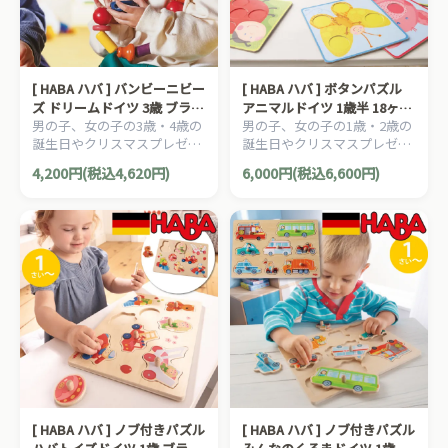
[ HABA ハバ ] バンビーニビー
[ HABA ハバ ] ボタンパズル
ズ ドリームドイツ 3歳 ブラザ
アニマルドイツ 1歳半 18ヶ月
男の子、女の子の3歳・4歳の
男の子、女の子の1歳・2歳の
ージョルダン 木製 知育玩具
ブラザージョルダン 木製 知
誕生日やクリスマスプレゼン
誕生日やクリスマスプレゼン
ひも通し
育玩具 色 数字
トにおすすめの、ドイツ
トにおすすめの、ドイツ
4,200円(税込4,620円)
6,000円(税込6,600円)
HABA ハバ社の木のおもち
HABA ハバ社の木のおもち
ゃ、知育玩具です。
ゃ、知育玩具です。
[ HABA ハバ ] ノブ付きパズル
[ HABA ハバ ] ノブ付きパズル