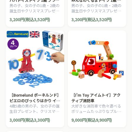
ハバトイズドイツ 1歳 ブラザ
みんなのくるまドイツ 1歳 ブ
男の子、女の子の1歳・2歳の
男の子、女の子の1歳・2歳の
ージョルダン 木製 知育玩具
ラザージョルダン 木製 知育
誕生日やクリスマスプレゼン
誕生日やクリスマスプレゼン
ペグパズル
玩具 ペグパズル 働く車
トにおすすめの、ドイツ
トにおすすめの、ドイツ
3,200円(税込3,520円)
3,200円(税込3,520円)
HABA ハバ社の木のおもち
HABA ハバ社の木のおもち
ゃ、知育玩具です。
ゃ、知育玩具です。
［Bornelund ボーネルンド］
［I'm Toy アイムトイ］アク
ピエロのびっくりはかり イン
ティブ消防車
4歳5歳の男の子、女の子の誕
大好きな消防車で色々遊べる
ビクタ 知育 足し算 引き算 数
生日プレゼント、クリスマス
ボリュームたっぷりなプルト
字 4歳頃から
プレゼントにおすすめ、ボー
ーイが新登場♪
3,000円(税込3,300円)
9,000円(税込9,900円)
ネルンドの知育のおもちゃで
す。