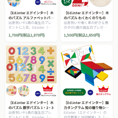
［Ed.inter エドインター］木
［Ed.inter エドインター］木
のパズル アルファベットパズ
のパズル わくわくのりもの
出産祝いや1歳の誕生日プレ
出産祝いや働く車の好きな男
ル A B C
ゼントに人気、Ed.inter（エ
の子の1歳の誕生日プレゼン
ドインター）の1歳半から楽
トに人気、Ed.inter（エドイ
1,700円(税込1,870円)
1,500円(税込1,650円)
しめる英単語や色を遊びなが
ンター）の1歳半から楽しめ
ら覚えられる木製パズルで
る木製パズルです。
す。
［Ed.inter エドインター］木
［Ed.inter エドインター］脳
のパズル 数字パズル 1・2・3
力タングラム 知の贈り物シリ
出産祝いや1歳の誕生日プレ
Ed.inter（エドインター）の
ーズ
ゼントに人気、Ed.inter（エ
幼児教室と共同開発した「考