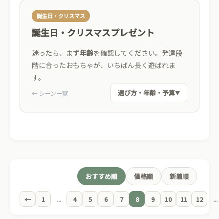
誕生日・クリスマス
誕生日・クリスマスプレゼント
迷ったら、まず
年齢
を確認してください。発達段
階に合ったおもちゃが、いちばん長く遊ばれま
す。
選び方・年齢・予算
← シーン一覧
▼
ベビー
0-1
→
握る・舐める
トドラー
2-3
→
積む・並べる
おすすめ順
価格順
新着順
←
1
...
キッズ
4
5
6
7
8
9
10
11
12
...
4+
→
作る・想像する