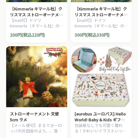
［Kimmerle キマール社］ク
［Kimmerle キマール社］ク
リスマス ストローオーナメン
リスマス ストローオーナメン
【mail可】ドイツ
【mail可】ドイツ
ト Wハート
ト 天使 4-5cm 赤糸
Kimmerle（キマール社）のク
Kimmerle（キマール社）のク
リスマスツリーにぴったりな
リスマスツリーにぴったりな
200円(税込220円)
300円(税込330円)
ハートのストローオーナメン
天使のストローオーナメント
トです。
です。
ストローオーナメント 天使
[eurobus ユーロバス] Hello
5cm ラメ
World! Baby & Kids ギフト
【メール便可】まるでヨーロ
包装紙なしでも可愛く贈れ
ボックス
ッパの片田舎のよう。。落ち
る！かわいいイラストいっぱ
着いた雰囲気のクリスマスを
い！動物たちが描かれた、贈