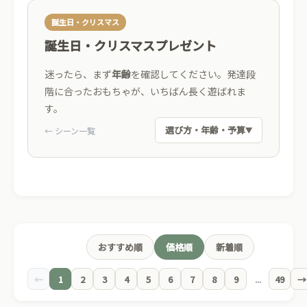
誕生日・クリスマス
誕生日・クリスマスプレゼント
迷ったら、まず
年齢
を確認してください。発達段
階に合ったおもちゃが、いちばん長く遊ばれま
す。
選び方・年齢・予算
← シーン一覧
▼
ベビー
0-1
→
握る・舐める
トドラー
2-3
→
積む・並べる
おすすめ順
価格順
新着順
←
1
2
キッズ
3
4
5
6
7
8
9
...
49
→
4+
→
作る・想像する