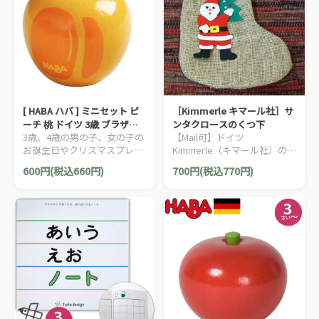
[ HABA ハバ ] ミニセット ピ
［Kimmerle キマール社］サ
ーチ 桃 ドイツ 3歳 ブラザー
ンタクロースのくつ下
3歳、4歳の男の子、女の子の
【Mail可】ドイツ
ジョルダン おままごと 食材
お誕生日やクリスマスプレゼ
Kimmerle（キマール社）のク
ごっこ遊び サックリ 木製
ントにおすすめの、HABA ハ
リスマスにぴったりな大きな
600円(税込660円)
700円(税込770円)
バ社 おままごと ミニセット
サンタクロースの靴下です。
シリーズです。