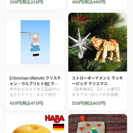
300円(税込330円)
400円(税込440円)
演出する、ヨーロピアン・カ
り物用のオリジナルギフトボ
ントリー・スタイルの、お洒
ックスです。
落な手作りのクリスマスオー
ナメントです。
[Christian Ulbricht クリスチ
ストローオーナメント ラッキ
ャン・ウルブリヒト社] クリ
ーピッグ クリスマス
木のおもちゃと木工芸品のふ
【送料無料】【メール便可】
スマスオーナメント Petrus
るさとドイツ・エルツ地方ザ
まるでヨーロッパの片田舎の
イフェン村の手工芸の聖ペト
よう。。落ち着いた雰囲気の
430円(税込473円)
550円(税込605円)
ロの木製クリスマスオーナメ
クリスマスを演出する、ヨー
ントです。
ロピアン・カントリー・スタ
イルのクリスマスオーナメン
トです。