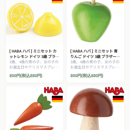
[ HABA ハバ ] ミニセット カ
[ HABA ハバ ] ミニセット 青
ットレモン ドイツ 3歳 ブラザ
りんご ドイツ 3歳 ブラザージ
3歳、4歳の男の子、女の子の
3歳、4歳の男の子、女の子の
ージョルダン おままごと 食
ョルダン おままごと 食材 ご
お誕生日やクリスマスプレゼ
お誕生日やクリスマスプレゼ
材 ごっこ遊び サックリ 木製
っこ遊び サックリ 木製
ントにおすすめの、HABA ハ
ントにおすすめの、HABA ハ
800円(税込880円)
800円(税込880円)
バ社 おままごと ミニセット
バ社 おままごと ミニセット
シリーズです。
シリーズです。