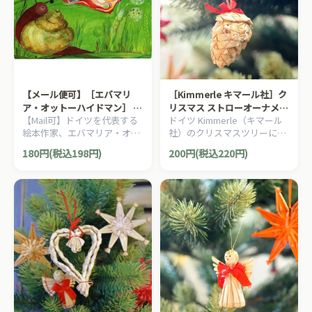
【メール便可】［エバマリ
［Kimmerle キマール社］ク
ア・オットーハイドマン］ ポ
リスマス ストローオーナメン
【Mail可】ドイツを代表する
ドイツ Kimmerle（キマール
ストカード 原っぱ
ト 松ぼっくり 5cm
絵本作家、エバマリア・オッ
社）のクリスマスツリーにぴ
トーハイドマン（Eva Maria
ったりな松ぼっくりのストロ
180円(税込198円)
200円(税込220円)
Ott-Heidmann）のイラスト
ーオーナメントです。
を用いたポストカード「メル
ヘンシリーズ」。