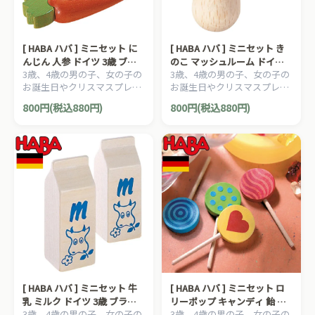
[ HABA ハバ ] ミニセット に
[ HABA ハバ ] ミニセット き
んじん 人参 ドイツ 3歳 ブラ
のこ マッシュルーム ドイツ 3
3歳、4歳の男の子、女の子の
3歳、4歳の男の子、女の子の
ザージョルダン おままごと
歳 ブラザージョルダン おま
お誕生日やクリスマスプレゼ
お誕生日やクリスマスプレゼ
食材 ごっこ遊び サックリ 木
まごと 食材 ごっこ遊び サッ
ントにおすすめの、HABA ハ
ントにおすすめの、HABA ハ
製
クリ 木製
800円(税込880円)
800円(税込880円)
バ社 おままごと ミニセット
バ社 おままごと ミニセット
シリーズです。
シリーズです。
[ HABA ハバ ] ミニセット 牛
[ HABA ハバ ] ミニセット ロ
乳 ミルク ドイツ 3歳 ブラザ
リーポップ キャンディ 飴 ド
3歳、4歳の男の子、女の子の
3歳、4歳の男の子、女の子の
ージョルダン おままごと 食
イツ 3歳 ブラザージョルダン