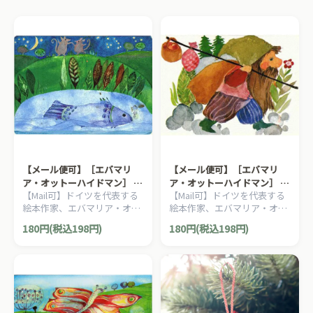
▶ プレゼント選びのコツ
長く使えるものを選ぶ：成長に合わせて遊び方が変わるお
もちゃ
安全性の高いもの：欧州安全基準（CE）マーク付き
名入れで特別感：世界に一つだけの贈りもの
予算から選ぶ
〜5,000円
5,000〜10,000円
→
→
【メール便可】［エバマリ
【メール便可】［エバマリ
ア・オットーハイドマン］ ポ
ア・オットーハイドマン］ ポ
【Mail可】ドイツを代表する
【Mail可】ドイツを代表する
ストカード お池
ストカード 小人の山歩き
10,000〜30,000円
30,000円以上
→
→
絵本作家、エバマリア・オッ
絵本作家、エバマリア・オッ
トーハイドマン（Eva Maria
トーハイドマン（Eva Maria
180円(税込198円)
180円(税込198円)
Ott-Heidmann）のイラスト
Ott-Heidmann）のイラスト
年齢別・選び方ガイドを読む →
人気ランキングTOP5 →
を用いたポストカード「メル
を用いたポストカード「メル
ヘンシリーズ」。
ヘンシリーズ」。