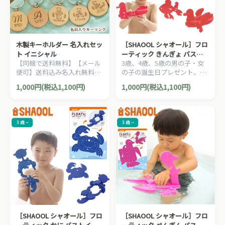
木製キーホルダー 名入れセッ
［SHAOOL シャオール］フロ
ト イニシャル
ーティック きんぎょ バスト
【同梱で送料無料】【メール
3歳、4歳、5歳の男の子・女
イ お風呂のおもちゃ
便可】送料込み名入れ無料の
の子の誕生日プレゼント、ク
特別アイテム、ユーロバスオ
リスマスプレゼントにおすす
1,000円(税込1,100円)
1,000円(税込1,100円)
リジナルの子どもの名札、出
めの、自由な発想、発展する
産祝いや男の子、女の子の誕
遊びが楽しい、静岡発の知育
生日やクリスマスプレゼン
玩具メーカー「SHAOOL シャ
ト、入園・入学祝いに人気
オール」の知育玩具です。
の、名前入りキーホルダー
（キーリング）です。
［SHAOOL シャオール］フロ
［SHAOOL シャオール］フロ