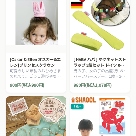
[Oskar & Ellen オスカー&エ
[ HABA ハバ ] マグネットスト
レン]プリンセスクラウン
ラップ 2個セット ドイツ 0ヶ
可愛らしい布製のおひめさま
男の子、女の子の出産祝いや
月 ブラザージョルダン ベビ
の冠です。ごっこ遊びやちょ
ハーフバースデー、1歳・2歳
ークリップ おしゃぶりホルダ
っとしたお出かけに。。
の誕生日やクリスマスプレゼ
ー バギー ベビーカー ベビー
900円(税込990円)
980円(税込1,078円)
ントにおすすめの、ドイツ
ベッド
HABA ハバ社の木のおもち
ゃ、赤ちゃんのおもちゃで
す。