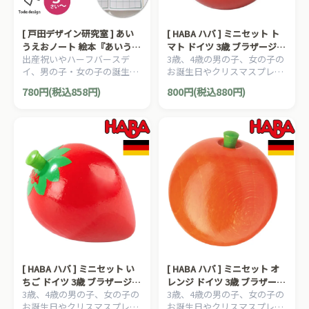
[ 戸田デザイン研究室 ] あい
[ HABA ハバ ] ミニセット ト
うえおノート 絵本『あいうえ
マト ドイツ 3歳 ブラザージョ
出産祝いやハーフバースデ
3歳、4歳の男の子、女の子の
おえほん』から誕生 3歳~
ルダン おままごと 食材 ごっ
イ、男の子・女の子の誕生日
お誕生日やクリスマスプレゼ
絵 とだこうしろう ひらがな
こ遊び サックリ 木製
プレゼント、クリスマスプレ
ントにおすすめの、HABA ハ
れんしゅうちょう
780円(税込858円)
800円(税込880円)
ゼントにおすすめの、日本の
バ社 おままごと ミニセット
知育絵本の草分け、とだこう
シリーズです。
しろうの絵本シリーズです。
[ HABA ハバ ] ミニセット い
[ HABA ハバ ] ミニセット オ
ちご ドイツ 3歳 ブラザージョ
レンジ ドイツ 3歳 ブラザージ
3歳、4歳の男の子、女の子の
3歳、4歳の男の子、女の子の
ルダン おままごと 食材 ごっ
ョルダン おままごと 食材 ご
お誕生日やクリスマスプレゼ
お誕生日やクリスマスプレゼ
こ遊び サックリ 木製
っこ遊び サックリ 木製