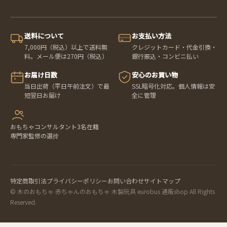
送料について
お支払い方法
7,000円（税込）以上で送料無
クレジットカード・代金引換・
料。メール便は270円（税込）
銀行振込・コンビニ払い
お届け日数
安心のお買い物
当日出荷（平日午前注文）で最
SSL暗号化対応。個人情報は安
短翌日お届け
全に管理
おもちゃコンサルタント3名在籍
専門家監修の選抟
特定商取引法
プライバシーポリシー
お問い合わせ
サイトマップ
© 木のおもちゃ 赤ちゃんのおもちゃ 木製玩具 eurobus 通販shop All Rights
Reserved.