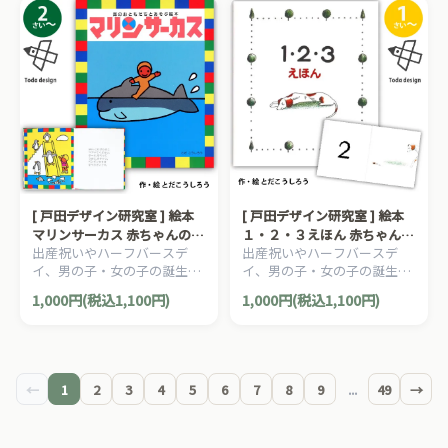
玩具メーカー「SHAOOL シャ
玩具メーカー「SHAOOL シャ
オール」の知育玩具です。
オール」の知育玩具です。
[ 戸田デザイン研究室 ] 絵本
[ 戸田デザイン研究室 ] 絵本
マリンサーカス 赤ちゃんの絵
１・２・３えほん 赤ちゃんの
出産祝いやハーフバースデ
出産祝いやハーフバースデ
本シリーズ 2歳~ 作・画 とだ
絵本シリーズ 1歳~ 作・画 と
イ、男の子・女の子の誕生日
イ、男の子・女の子の誕生日
こうしろう
だこうしろう
プレゼント、クリスマスプレ
プレゼント、クリスマスプレ
1,000円(税込1,100円)
1,000円(税込1,100円)
ゼントにおすすめの、日本の
ゼントにおすすめの、日本の
知育絵本の草分け、とだこう
知育絵本の草分け、とだこう
しろうの絵本シリーズです。
しろうの絵本シリーズです。
←
1
2
3
4
5
6
7
8
9
...
49
→