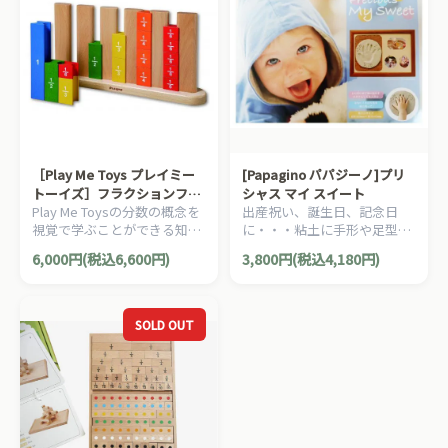
［Play Me Toys プレイミー
[Papagino パパジーノ]プリ
トーイズ］フラクションファ
シャス マイ スイート
Play Me Toysの分数の概念を
出産祝い、誕生日、記念日
ン
視覚で学ぶことができる知育
に・・・粘土に手形や足型を
玩具です。カラフルな木製ピ
とって、オーブンレンジで焼
6,000円(税込6,600円)
3,800円(税込4,180円)
ースには分数の数字が書かれ
けば、石のようなレリーフが
ています。
出来上がります。
SOLD OUT