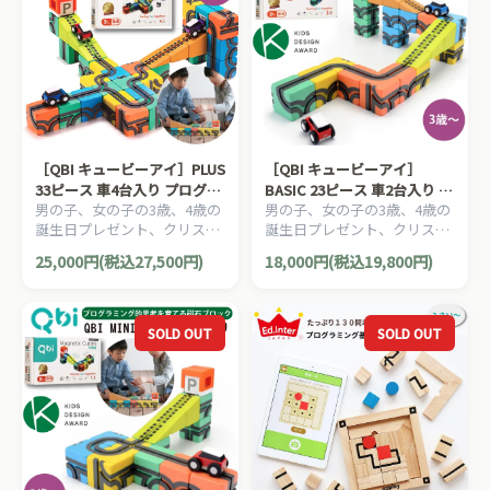
［QBI キュービーアイ］PLUS
［QBI キュービーアイ］
33ピース 車4台入り プログラ
BASIC 23ピース 車2台入り プ
男の子、女の子の3歳、4歳の
男の子、女の子の3歳、4歳の
ミング的思考を育てる磁石ブ
ログラミング的思考を育てる
誕生日プレゼント、クリスマ
誕生日プレゼント、クリスマ
ロック知育玩具
磁石ブロック知育玩具
スプレゼント、入園祝いにお
スプレゼント、入園祝いにお
25,000円(税込27,500円)
18,000円(税込19,800円)
すすめの、プログラミング的
すすめの、プログラミング的
思考を育てる磁石ブロック、
思考を育てる磁石ブロック、
QBI キュービーアイシリーズ
QBI キュービーアイシリーズ
です。
です。
SOLD OUT
SOLD OUT