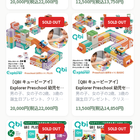
20,000円(税込22,000円)
12,500円(税込13,750円)
すすめの、プログラミング的
すすめの、プログラミング的
育玩具
知育玩具
思考を育てる磁石ブロック、
思考を育てる磁石ブロック、
QBI キュービーアイシリーズ
QBI キュービーアイシリーズ
です。
です。
SOLD OUT
SOLD OUT
［QBI キュービーアイ］
［QBI キュービーアイ］
Explorer Preschool 幼児セッ
Explorer Preschool 幼児セッ
男の子、女の子の2歳、3歳の
男の子、女の子の2歳、3歳の
トPLUS ブロック24個 車2台 2
トBASIC ブロック15個 車1台
誕生日プレゼント、クリスマ
誕生日プレゼント、クリスマ
歳から4歳頃 プログラミング
2歳&#12316;4歳頃 プログラ
スプレゼント、入園祝いにお
スプレゼント、入園祝いにお
的思考を育てる磁石ブロック
ミング的思考を育てる磁石ブ
20,000円(税込22,000円)
13,500円(税込14,850円)
すすめの、プログラミング的
すすめの、プログラミング的
知育玩具
ロック知育玩具
思考を育てる磁石ブロック、
思考を育てる磁石ブロック、
QBI キュービーアイシリーズ
QBI キュービーアイシリーズ
です。
です。
SOLD OUT
SOLD OUT