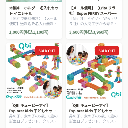
木製キーホルダー 名入れセッ
【メール便可】［LYRA リラ
ト イニシャル
社］Super FERBY スーパーフ
【同梱で送料無料】【メール
【Mail可】ドイツ・LYRA（リ
ァルビー 鉛筆 Bグラファイト
便可】送料込み名入れ無料の
ラ社）の人間工学から考えら
12本入り
特別アイテム、ユーロバスオ
れた鉛筆。三角グリップの長
1,000円(税込1,100円)
3,600円(税込3,960円)
リジナルの子どもの名札、出
さ17.5cmの鉛筆Super
産祝いや男の子、女の子の誕
FERBY（スーパーファルビ
生日やクリスマスプレゼン
ー）シリーズ。
ト、入園・入学祝いに人気
SOLD OUT
SOLD OUT
の、名前入りキーホルダー
（キーリング）です。
［QBI キュービーアイ］
［QBI キュービーアイ］
Explorer Kids 子どもセット
Explorer Kids 子どもセット
男の子、女の子の5歳、6歳の
男の子、女の子の5歳、6歳の
PLUS ブロック40個 車2台 5歳
BASIC ブロック25個 車1台 5
誕生日プレゼント、クリスマ
誕生日プレゼント、クリスマ
から6歳頃 プログラミング的
歳から6歳頃 プログラミング
スプレゼント、入園祝いにお
スプレゼント、入園祝いにお
思考を育てる磁石ブロック知
的思考を育てる磁石ブロック