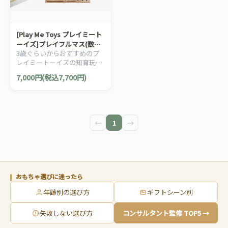
[Play Me Toys プレイミート
ーイズ]プレイフルマス(数積
3歳ぐらいからおすすめのプ
み木)
レイミートーイズの知育玩具
です。
7,000円(税込7,700円)
←
1
→
おもちゃ選びに迷ったら
年齢別の選び方
ギフトシーン別
失敗しない選び方
コンサルタント監修 TOP5 →