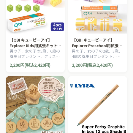
［QBI キュービーアイ］
［QBI キュービーアイ］
Explorer Kids用拡張キット
Explorer Preschool用拡張キ
男の子、女の子の5歳、6歳の
男の子、女の子の2歳、3歳、
軽量ブロックレールブロック
ット ホワイトレールブロック
誕生日プレゼント、クリスマ
4歳の誕生日プレゼント、ク
4個セット プログラミング的
4個セット プログラミング的
スプレゼント、入園祝いにお
リスマスプレゼント、入園祝
思考を育てる磁石ブロック知
思考を育てる磁石ブロック知
2,200円(税込2,420円)
2,200円(税込2,420円)
すすめの、プログラミング的
いにおすすめの、プログラミ
育玩具
育玩具
思考を育てる磁石ブロック、
ング的思考を育てる磁石ブロ
QBI キュービーアイシリーズ
ック、QBI キュービーアイシ
です。
リーズです。