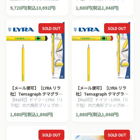
三角グリップの長さ17.5cmの
筆Temagraph（テマグラフ）
9,720円(税込10,692円)
1,680円(税込1,848円)
鉛筆Super FERBY（スーパー
シリーズ。鉛筆 2B 12本入り
ファルビー）シリーズ。
です。
SOLD OUT
SOLD OUT
【メール便可】［LYRA リラ
【メール便可】［LYRA リラ
社］Temagraph テマグラフ
社］Temagraph テマグラフ
【Mail可】ドイツ・LYRA（リ
【Mail可】ドイツ・LYRA（リ
鉛筆B 12本入り
鉛筆HB 12本入り
ラ社）の六角形ブリップの鉛
ラ社）の六角形ブリップの鉛
筆Temagraph（テマグラフ）
筆Temagraph（テマグラフ）
1,680円(税込1,848円)
1,680円(税込1,848円)
シリーズ。鉛筆 B 12本入りで
シリーズ。鉛筆 HB 12本入り
す。
です。
SOLD OUT
SOLD OUT