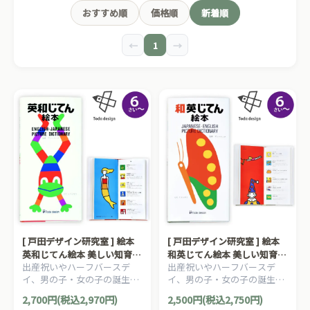
おすすめ順
価格順
新着順
←
1
→
[ 戸田デザイン研究室 ] 絵本
[ 戸田デザイン研究室 ] 絵本
英和じてん絵本 美しい知育え
和英じてん絵本 美しい知育え
出産祝いやハーフバースデ
出産祝いやハーフバースデ
ほんシリーズ 6歳~ 作・絵
ほんシリーズ 6歳~ 作・絵
イ、男の子・女の子の誕生日
イ、男の子・女の子の誕生日
とだこうしろう 監修 アン・
とだこうしろう 監修 アン・
プレゼント、クリスマスプレ
プレゼント、クリスマスプレ
ヘリング
ヘリング
2,700円(税込2,970円)
2,500円(税込2,750円)
ゼントにおすすめの、日本の
ゼントにおすすめの、日本の