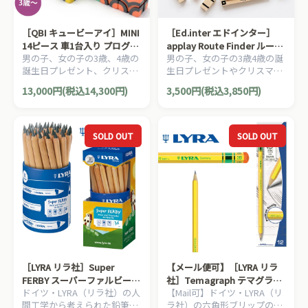
［QBI キュービーアイ］MINI
［Ed.inter エドインター］
14ピース 車1台入り プログラ
applay Route Finder ルート
男の子、女の子の3歳、4歳の
男の子、女の子の3歳4歳の誕
ミング的思考を育てる磁石ブ
ファインダー 脳トレパズル
誕生日プレゼント、クリスマ
生日プレゼントやクリスマス
ロック知育玩具
スプレゼント、入園祝いにお
プレゼント、入園祝いにおす
13,000円(税込14,300円)
3,500円(税込3,850円)
すすめの、プログラミング的
すめの、パズルを解くとアプ
思考を育てる磁石ブロック、
リで動く！やる気がぐんぐん
QBI キュービーアイシリーズ
伸びる、プログラミング基礎
です。
を育む脳トレパズル。
SOLD OUT
SOLD OUT
［LYRA リラ社］Super
【メール便可】［LYRA リラ
FERBY スーパーファルビー
社］Temagraph テマグラフ
ドイツ・LYRA（リラ社）の人
【Mail可】ドイツ・LYRA（リ
鉛筆 Bグラファイト 36本 プ
鉛筆2B 12本入り
間工学から考えられた鉛筆。
ラ社）の六角形ブリップの鉛
ラスティックケース入り