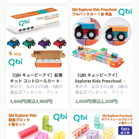
知育絵本の草分け、とだこう
知育絵本の草分け、とだこう
しろうの絵本シリーズです。
しろうの絵本シリーズです。
［QBI キュービーアイ］拡張
［QBI キュービーアイ］
キット コントロールカー 4台
Explorer Kids Preschool 用
男の子、女の子の5歳、6歳の
男の子、女の子の5歳、6歳の
セット プログラミング的思考
プルバックカー レッド＆ブル
誕生日プレゼント、クリスマ
誕生日プレゼント、クリスマ
を育てる磁石ブロック知育玩
ー グリーン＆オレンジ 1台 単
スプレゼント、入園祝いにお
スプレゼント、入園祝いにお
具
品 プログラミング的思考を育
3,600円(税込3,960円)
2,000円(税込2,200円)
すすめの、プログラミング的
すすめの、プログラミング的
てる磁石ブロック知育玩具
思考を育てる磁石ブロック、
思考を育てる磁石ブロック、
QBI キュービーアイシリーズ
QBI キュービーアイシリーズ
です。
です。