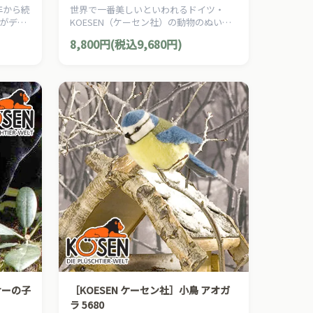
年から続
世界で一番美しいといわれるドイツ・
がデザ
KOESEN（ケーセン社）の動物のぬいぐ
もちゃ
るみ。愛らしい表情のハリネズミのぬい
8,800円(税込9,680円)
ぐるみです。
サーの子
［KOESEN ケーセン社］小鳥 アオガ
ラ 5680