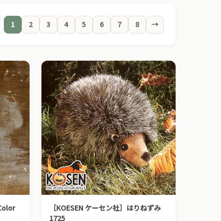
1
2
3
4
5
6
7
8
→
olor
［KOESEN ケーセン社］はりねずみ
1725