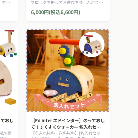
して！
ブロックを振って音遊びを楽しんだり、
ＯＵＮＤ
大きくなったら色分け・カタチ分けとい
6,000円(税込6,600円)
った知育遊びも楽しめるながーく遊べる
ベビートイ。
のっておし
［Ed.inter エドインター］のっておし
て！すくすくウォーカー 名入れセッ
歳の誕
【名入れ無料・送料無料】[名入れセッ
ト