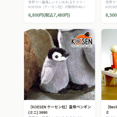
世界で一番美しいといわれるドイツ・
世界で
KOESEN（ケーセン社）の動物のぬいぐ
KOE
るみ。愛らしい表情のネズミのぬいぐる
るみ。
6,800円(税込7,480円)
8,50
みです。
ぐるみ
［KOESEN ケーセン社］皇帝ペンギン
［Be
(ミニ) 3690
ミ