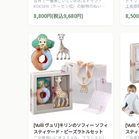
世界で一番美しいといわれるドイツ・
ドイツ
KOESEN（ケーセン社）の動物のぬいぐ
上長距
るみ。愛らしい表情のペンギンのぬいぐ
由来の
8,800円(税込9,680円)
8,50
るみです。
ロープ
[Vulli ヴュリ]キリンのソフィー ソフィ
[Vul
スティケード・ビーズラトルセット
スティ
ご出産祝いにオススメな、フランスらし
ご出産