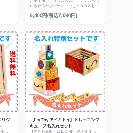
ご出産祝いにオススメな、フランスらし
いやわらかなデザインのしっかりとした
キリンのソフィーのギフトボックスで
6,400円(税込7,040円)
す。
］オリジ
［I'm Toy アイムトイ］トレーニング
ト
キューブ 名入れセット
れセッ
【名入れ無料・送料無料】[名入れセッ