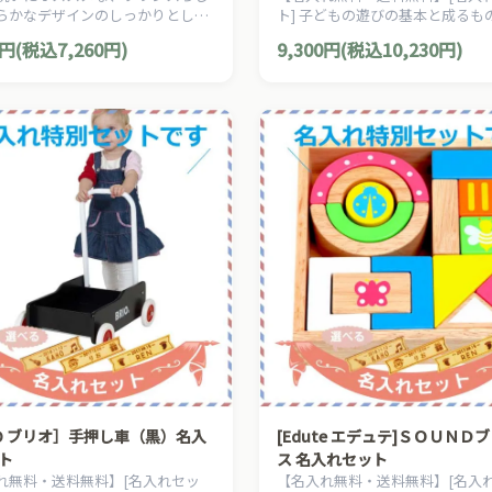
らかなデザインのしっかりとした
ト] 子どもの遊びの基本と成るも
のソフィーのギフトボックスで
らこそ、「正確で良質なものを」
0円(税込7,260円)
9,300円(税込10,230円)
ネルンドが開発したオリジナル商
す。
IO ブリオ］手押し車（黒）名入
[Edute エデュテ]ＳＯＵＮＤ
ト
ス 名入れセット
れ無料・送料無料】[名入れセッ
【名入れ無料・送料無料】[名入