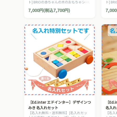
ト] BRIOの赤ちゃんの木のおもちゃシリ
ト] B
ーズ。クラシックなデザインが可愛らし
ーズ。
7,000円(税込7,700円)
7,00
い手押し車です。ハンドル角度は2段階に
い手押
調整可能です。
調整可
［Ed.inter エドインター］デザインつ
［Ed.
みき 名入れセット
名入れ
【名入れ無料・送料無料】[名入れセッ
【名入