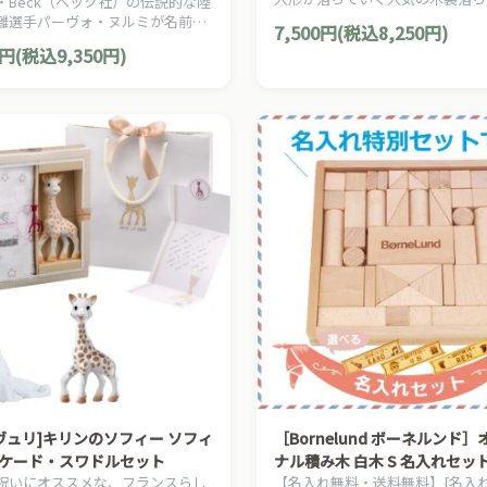
・Beck（ベック社）の伝説的な陸
もちゃ「Bはしご人形」です。
離選手パーヴォ・ヌルミが名前の
7,500円(税込8,250円)
ユニークな木製スロープトイ「ス
0円(税込9,350円)
人形 ヌルミ」です。
li ヴュリ]キリンのソフィー ソフィ
［Bornelund ボーネルンド
ケード・スワドルセット
ナル積み木 白木 S 名入れセッ
祝いにオススメな、フランスらし
【名入れ無料・送料無料】[名入