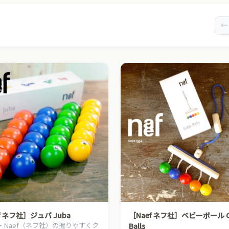
←
f ネフ社］ジュバ Juba
［Naef ネフ社］ベビーボール C
・Naef（ネフ社）の握りやすくク
Balls