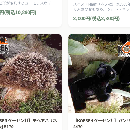
と形が変形するユーモラスなイモ
スイス・Naef（ネフ社）の1968
ジュバ」くん。赤ちゃんの手遊び
く人気のおもちゃ。クルト・ネフ
0円(税込10,890円)
ちゃに最適です。
インした赤ちゃんの運動を促すお
8,000円(税込8,800円)
「ベビーボール」です。
ESEN ケーセン社］モヘアハリネ
［KOESEN ケーセン社］パン
) 5170
4470