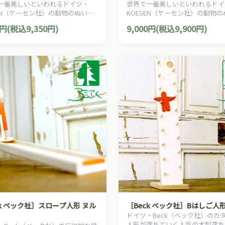
一番美しいといわれるドイツ・
世界で一番美しいといわれるドイ
SEN（ケーセン社）の動物のぬいぐ
KOESEN（ケーセン社）の動物
愛らしい表情のはりねずみのぬい
るみ。愛らしい表情の黒ヒョウの
0円(税込9,350円)
9,000円(税込9,900円)
です。
るみです。
ck ベック社］スロープ人形 ヌル
［Beck ベック社］Bはしご人
ドイツ・Beck（ベック社）のカ
人形が落ちていく人気の木製落ち