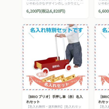
いやわらかなデザインのしっかりとした
いやわ
キリンのソフィーのギフトボックスで
キリン
6,200円(税込6,820円)
6,60
す。
す。
［BRIO ブリオ］手押し車（赤）名入
［BR
れセット
れセッ
【名入れ無料・送料無料】[名入れセッ
【名入