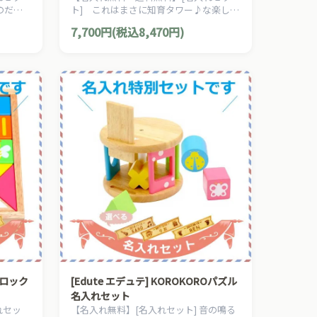
のだか
ト] これはまさに知育タワー♪な楽しい
とボー
スタックトイ。
7,700円(税込8,470円)
品で
ブロック
[Edute エデュテ] KOROKOROパズル
名入れセット
れセッ
【名入れ無料】[名入れセット] 音の鳴る