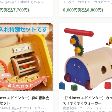
RIOの赤ちゃんの木のおもちゃシリ
ト] ベビーのラトル・ガラガラと
クラシックなデザインが可愛らし
音も楽しいEdute エデュテのＳ
0円(税込7,700円)
8,000円(税込8,800円)
し車です。ハンドル角度は2段階に
ブロックスです。
能です。
inter エドインター］森の音楽会
［Ed.inter エドインター］
セット
て！すくすくウォーカー
れ無料】[名入れセット] ドラム・
出産祝い、ハーフバースデー、１