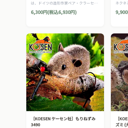
は、ドイツの造形作家ペア・クラーセン
ネクネ
がデザインした贅沢な木製おしゃぶりラ
ムシ「
6,300円(税込6,930円)
9,90
トル（ガラガラ）です。
のおも
［KOESEN ケーセン社］もりねずみ
［KO
3490
ズミ (大