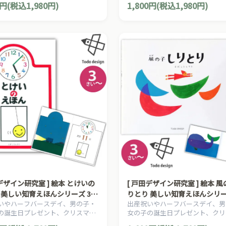
0円(税込1,980円)
1,800円(税込1,980円)
分け、とだこうしろうの絵本シリ
本の草分け、とだこうしろうの絵
す。
ーズです。
田デザイン研究室 ] 絵本 とけいの
[ 戸田デザイン研究室 ] 絵本 
 美しい知育えほんシリーズ 3歳
りとり 美しい知育えほんシリー
いやハーフバースデイ、男の子・
出産祝いやハーフバースデイ、男
・絵 とだこうしろう
~ 作・絵 とだこうしろう
の誕生日プレゼント、クリスマス
女の子の誕生日プレゼント、クリ
ントにおすすめの、日本の知育絵
プレゼントにおすすめの、日本の