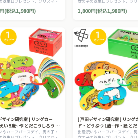
の誕生日プレゼント、クリスマス
女の子の誕生日プレゼント、クリ
のプレゼントに人気
スデイのプレゼントに人気
ントにおすすめの、自由な発想、
プレゼントにおすすめの、自由な
0円(税込1,980円)
1,800円(税込1,980円)
る遊びが楽しい、静岡発の知育玩
発展する遊びが楽しい、静岡発の
カー「SHAOOL シャオール」の知
具メーカー「SHAOOL シャオー
です。
育玩具です。
田デザイン研究室 ] リングカー
[ 戸田デザイン研究室 ] リング
えい 5歳~ 作 とだこうしろう 英
ド・どうぶつ 1歳~ 作・絵 と
いやハーフバースデイ、男の子・
出産祝いやハーフバースデイ、男
 アン・ヘリング はじめてのえ
ろう 英語監修 アン・ヘリング い
の誕生日プレゼント、クリスマス
女の子の誕生日プレゼント、クリ