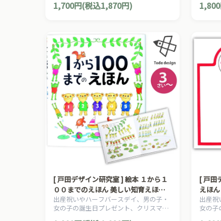
1,700円(税込1,870円)
1,80
本の草分け、とだこうしろうの絵本シリ
本の草
ーズです。
ーズで
[ 戸田デザイン研究室 ] 絵本 １から１
[ 戸
００までのえほん 美しい知育えほん
えほん
出産祝いやハーフバースデイ、男の子・
出産祝
シリーズ 3歳~ 作・絵 たむらたいへ
~ 作
女の子の誕生日プレゼント、クリスマス
女の子
い
プレゼントにおすすめの、日本の知育絵
プレゼ