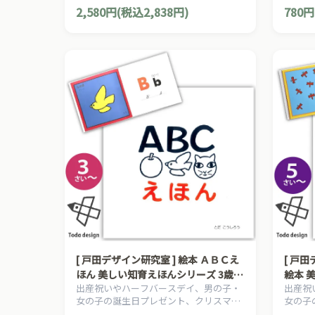
プレゼントにおすすめの、日本の知育絵
プレゼ
んしゅうちょう
2,580円(税込2,838円)
780円
本の草分け、とだこうしろうの絵本シリ
本の草
ーズです。
ーズで
[ 戸田デザイン研究室 ] 絵本 ＡＢＣえ
[ 戸
ほん 美しい知育えほんシリーズ 3歳~
絵本 
出産祝いやハーフバースデイ、男の子・
出産祝
作・絵 とだこうしろう
作・絵
女の子の誕生日プレゼント、クリスマス
女の子
プレゼントにおすすめの、日本の知育絵
プレゼ