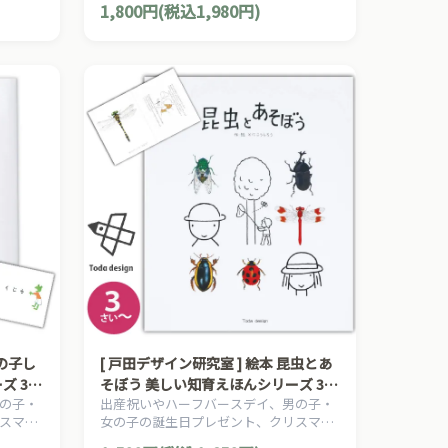
1,800円(税込1,980円)
本シリ
本の草分け、とだこうしろうの絵本シリ
ーズです。
風の子し
[ 戸田デザイン研究室 ] 絵本 昆虫とあ
ズ 3歳
そぼう 美しい知育えほんシリーズ 3歳
の子・
出産祝いやハーフバースデイ、男の子・
~ 作・絵 とだこうしろう 昆虫図鑑
スマス
女の子の誕生日プレゼント、クリスマス
虫 むし
知育絵
プレゼントにおすすめの、日本の知育絵