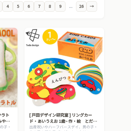
4
5
6
7
8
9
...
26
→
かラト
[ 戸田デザイン研究室 ] リングカー
みやす
ド・あいうえお 1歳~ 作・絵 とだこ
の子・
出産祝いやハーフバースデイ、男の子・
フバー
うしろう はじめてのひらがな 入園 出