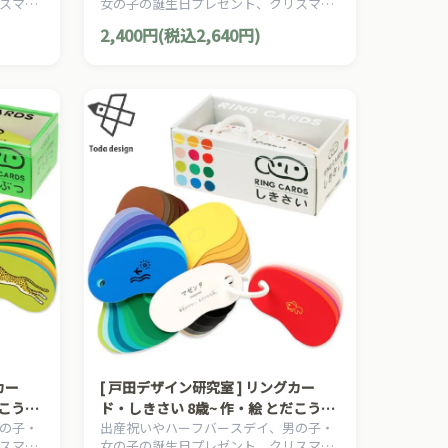
スマス
女の子の誕生日プレゼント、クリスマス
産祝い ハーフバースデイ
発想、
プレゼントにおすすめの、日本の知育絵
2,400円(税込2,640円)
知育玩
本の草分け、とだこうしろうの絵本シリ
ル」の知
ーズです。
カー
[ 戸田デザイン研究室 ] リングカー
だこうし
ド・しきさい 8歳~ 作・絵 とだこうし
の子・
出産祝いやハーフバースデイ、男の子・
き
ろう 色見本帳 入園 入学祝い
スマス
女の子の誕生日プレゼント、クリスマス