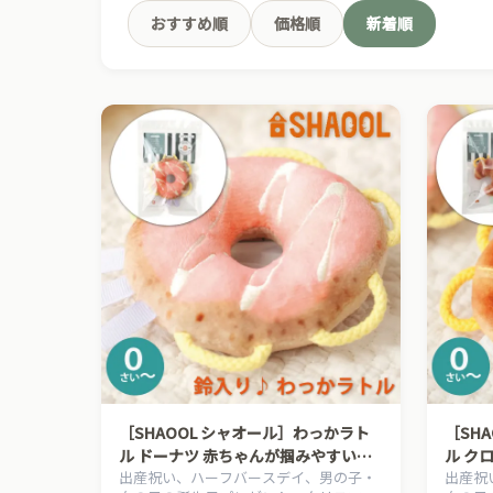
おすすめ順
価格順
新着順
［SHAOOL シャオール］わっかラト
［SH
ル ドーナツ 赤ちゃんが掴みやすい布
ル ク
出産祝い、ハーフバースデイ、男の子・
出産祝
製ガラガラ 出産祝い ハーフバースデ
い布製