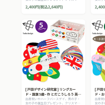
いご 入園 入学祝い
いご 
プレゼントにおすすめの、日本の知育絵
プレゼ
2,400円(税込2,640円)
2,40
本の草分け、とだこうしろうの絵本シリ
本の草
ーズです。
ーズで
[ 戸田デザイン研究室 ] リングカー
[ 戸
ド・国旗 5歳~ 作 とだこうしろう 英語
ド・お
出産祝いやハーフバースデイ、男の子・
出産祝
監修 アン・ヘリング 世界すべての国
うぶつ
女の子の誕生日プレゼント、クリスマス
女の子
旗 入園 入学祝い