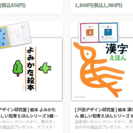
ントにおすすめの、日本の知育絵
プレゼントにおすすめの、日本の
(税込858円)
1,800円(税込1,980円)
分け、とだこうしろうの絵本シリ
本の草分け、とだこうしろうの絵
す。
ーズです。
田デザイン研究室 ] 絵本 よみかた
[ 戸田デザイン研究室 ] 絵本 
美しい知育えほんシリーズ 5歳~
ん 美しい知育えほんシリーズ 6
いやハーフバースデイ、男の子・
出産祝いやハーフバースデイ、男
 とだこうしろう
作・絵 とだこうしろう
の誕生日プレゼント、クリスマス
女の子の誕生日プレゼント、クリ
ントにおすすめの、日本の知育絵
プレゼントにおすすめの、日本の