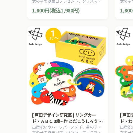
女の子の誕生日プレゼント、クリスマス
女の子
イのプレゼントに人気
スデイ
プレゼントにおすすめの、自由な発想、
プレゼ
1,800円(税込1,980円)
1,80
発展する遊びが楽しい、静岡発の知育玩
発展す
具メーカー「SHAOOL シャオール」の知
具メー
育玩具です。
育玩具
[ 戸田デザイン研究室 ] リングカー
[ 戸
ド・ＡＢＣ 3歳~ 作 とだこうしろう 英
ド・わ
出産祝いやハーフバースデイ、男の子・
出産祝
語監修 アン・ヘリング はじめてのえ
語監修
女の子の誕生日プレゼント、クリスマス
女の子