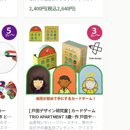
知育絵
プレゼントにおすすめの、日本の知育絵
2,400円(税込2,640円)
本シリ
本の草分け、とだこうしろうの絵本シリ
ーズです。
カー
[ 戸田デザイン研究室 ] カードゲーム
作 とだ
TRIO APARTMENT 3歳~ 作 戸田やす
の子・
出産祝いやハーフバースデイ、男の子・
世界すべ
し 原案idontknow.tokyo
スマス
女の子の誕生日プレゼント、クリスマス