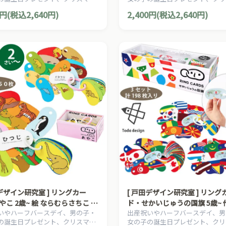
入園 入学祝い
もの 動物図鑑 入園
ントにおすすめの、日本の知育絵
プレゼントにおすすめの、日本の
0円(税込2,640円)
2,400円(税込2,640円)
分け、とだこうしろうの絵本シリ
本の草分け、とだこうしろうの絵
す。
ーズです。
田デザイン研究室 ] リングカー
[ 戸田デザイン研究室 ] リング
やこ 2歳~ 絵 ならむらさちこ ど
ド・せかいじゅうの国旗 5歳~ 
いやハーフバースデイ、男の子・
出産祝いやハーフバースデイ、男
の親子 いきもの 動物図鑑 入園
こうしろう 編集 戸田やすし 
の誕生日プレゼント、クリスマス
女の子の誕生日プレゼント、クリ
ての国旗 入園 入学祝い