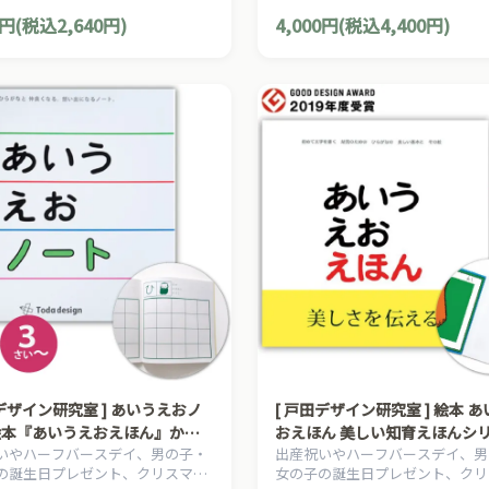
ントにおすすめの、日本の知育絵
プレゼントにおすすめの、日本の
0円(税込2,640円)
4,000円(税込4,400円)
分け、とだこうしろうの絵本シリ
本の草分け、とだこうしろうの絵
す。
ーズです。
田デザイン研究室 ] あいうえおノ
[ 戸田デザイン研究室 ] 絵本 
絵本『あいうえおえほん』から
おえほん 美しい知育えほんシリ
いやハーフバースデイ、男の子・
出産祝いやハーフバースデイ、男
3歳~ 絵 とだこうしろう ひらが
歳~ 作・絵 とだこうしろう、
の誕生日プレゼント、クリスマス
女の子の誕生日プレゼント、クリ
しゅうちょう