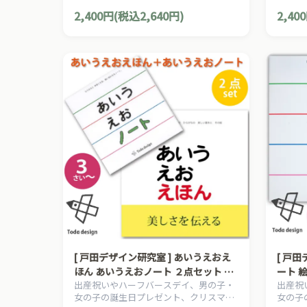
プレゼントにおすすめの、日本の知育絵
プレゼ
2,400円(税込2,640円)
2,40
本の草分け、とだこうしろうの絵本シリ
本の草
ーズです。
ーズで
[ 戸田デザイン研究室 ] あいうえおえ
[ 戸
ほん あいうえおノート ２点セット 美
ート 
出産祝いやハーフバースデイ、男の子・
出産祝
しい知育えほんシリーズ 3歳~ 作・絵
誕生 
女の子の誕生日プレゼント、クリスマス
女の子
とだこうしろう、ひろし ひらがなれ
なれん