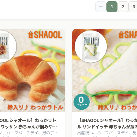
←
1
2
3
AOOL シャオール］わっかラト
［SHAOOL シャオール］わっ
ロワッサン 赤ちゃんが掴みやす
ル サンドイッチ 赤ちゃんが掴
い、ハーフバースデイ、男の子・
出産祝い、ハーフバースデイ、男
ガラガラ 出産祝い ハーフバー
い布製ガラガラ 出産祝い ハー