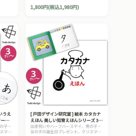
知育絵
プレゼントにおすすめの、日本の知育絵
1,800円(税込1,980円)
本シリ
本の草分け、とだこうしろうの絵本シリ
ーズです。
あいうえ
[ 戸田デザイン研究室 ] 絵本 カタカナ
ーズ 3
えほん 美しい知育えほんシリーズ 3歳
の子・
出産祝いやハーフバースデイ、男の子・
ひろし
~ 作・絵 とだこうしろう
スマス
女の子の誕生日プレゼント、クリスマス