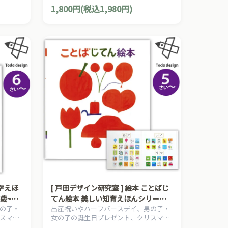
知育絵
プレゼントにおすすめの、日本の知育絵
1,800円(税込1,980円)
本シリ
本の草分け、とだこうしろうの絵本シリ
ーズです。
漢字えほ
[ 戸田デザイン研究室 ] 絵本 ことばじ
歳~
てん絵本 美しい知育えほんシリーズ 5
の子・
出産祝いやハーフバースデイ、男の子・
歳~ 作・絵 とだこうしろう
スマス
女の子の誕生日プレゼント、クリスマス
知育絵
プレゼントにおすすめの、日本の知育絵