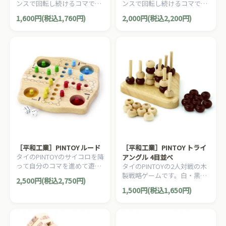
ンスで回転し続けるコマで
ンスで回転し続けるコマで
す。
す。
1,600円(税込1,760円)
2,000円(税込2,200円)
［平和工業］PINTOY ルード
［平和工業］PINTOY トライ
タイのPINTOYのサイコロを降
アングル 4目並べ
って自分のコマを進めて遊ぶ
タイのPINTOYの2人対戦の木
木製ゲームです。
製戦略ゲームです。白・黒の
2,500円(税込2,750円)
木製ビーズを交互にスティッ
1,500円(税込1,650円)
クにさしていきます。