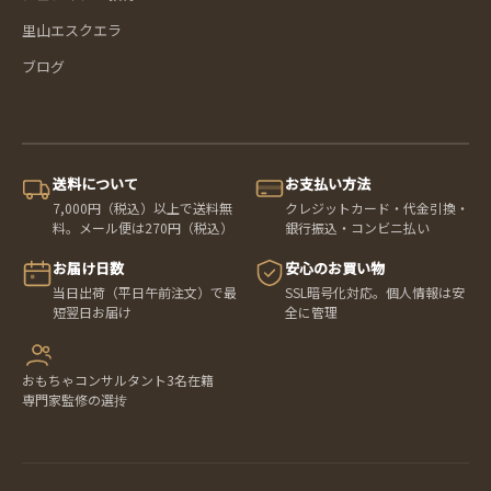
里山エスクエラ
ブログ
送料について
お支払い方法
7,000円（税込）以上で送料無
クレジットカード・代金引換・
料。メール便は270円（税込）
銀行振込・コンビニ払い
お届け日数
安心のお買い物
当日出荷（平日午前注文）で最
SSL暗号化対応。個人情報は安
短翌日お届け
全に管理
おもちゃコンサルタント3名在籍
専門家監修の選抟