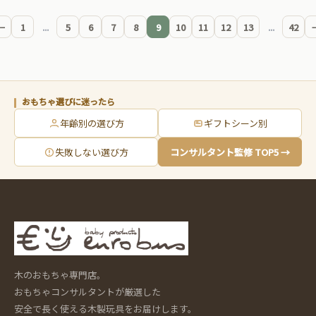
←
1
...
5
6
7
8
9
10
11
12
13
...
42
おもちゃ選びに迷ったら
年齢別の選び方
ギフトシーン別
失敗しない選び方
コンサルタント監修 TOP5 →
木のおもちゃ専門店。
おもちゃコンサルタントが厳選した
安全で長く使える木製玩具をお届けします。