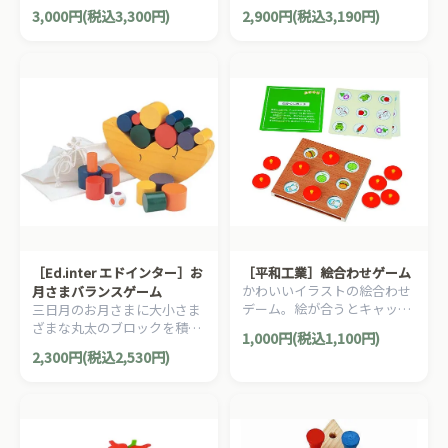
されるアヒルの木製プルトイ
クセサリーです。エンジン音
3,000円(税込3,300円)
2,900円(税込3,190円)
です。
とクラクションの2種類のサ
ウンドが楽しめるハンドルで
す。
［Ed.inter エドインター］お
［平和工業］絵合わせゲーム
かわいいイラストの絵合わせ
月さまバランスゲーム
デーム。絵が合うとキャップ
三日月のお月さまに大小さま
がもらえる。
ざまな丸太のブロックを積ん
1,000円(税込1,100円)
でいくバランスゲーム。
2,300円(税込2,530円)