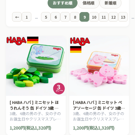
おすすめ順
価格順
新着順
←
1
...
5
6
7
8
9
10
11
12
13
...
[ HABA ハバ ] ミニセット ほ
[ HABA ハバ ] ミニセット ベ
うれんそう 缶 ドイツ 3歳 ブ
アソーセージ 缶 ドイツ 3歳
3歳、4歳の男の子、女の子の
3歳、4歳の男の子、女の子の
ラザージョルダン おままごと
ブラザージョルダン おままご
お誕生日やクリスマスプレゼ
お誕生日やクリスマスプレゼ
食材 ごっこ遊び サックリ 木
と 食材 ごっこ遊び サックリ
ントにおすすめの、HABA ハ
ントにおすすめの、HABA ハ
製
木製
1,200円(税込1,320円)
1,200円(税込1,320円)
バ社 おままごと ミニセット
バ社 おままごと ミニセット