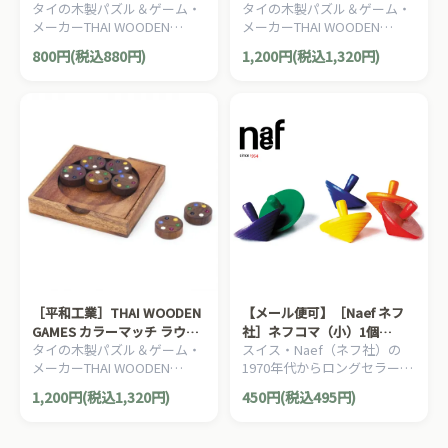
タイの木製パズル＆ゲーム・
タイの木製パズル＆ゲーム・
ト
メーカーTHAI WOODEN
メーカーTHAI WOODEN
GAMESの木製パズルゲームで
GAMESの木製パズルゲームで
800円(税込880円)
1,200円(税込1,320円)
す。ペグを入れ替えて遊ぶゲ
す。となりのプレートと色を
ームです。
合わせるパズルです。
［平和工業］THAI WOODEN
【メール便可】［Naef ネフ
GAMES カラーマッチ ラウン
社］ネフコマ（小）1個
タイの木製パズル＆ゲーム・
スイス・Naef（ネフ社）の
ド
Kreisel klein
メーカーTHAI WOODEN
1970年代からロングセラー。
GAMESの木製パズルゲームで
どの年代でも高い人気を誇る
1,200円(税込1,320円)
450円(税込495円)
す。となりのプレートと色を
「ネフコマ」です。
合わせるパズルです。