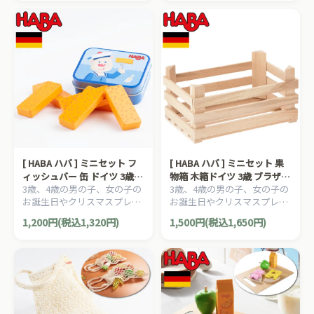
シリーズです。
シリーズです。
[ HABA ハバ ] ミニセット フ
[ HABA ハバ ] ミニセット 果
ィッシュバー 缶 ドイツ 3歳
物箱 木箱ドイツ 3歳 ブラザー
3歳、4歳の男の子、女の子の
3歳、4歳の男の子、女の子の
ブラザージョルダン おままご
ジョルダン おままごと 食材
お誕生日やクリスマスプレゼ
お誕生日やクリスマスプレゼ
と 食材 ごっこ遊び サックリ
ごっこ遊び サックリ 木製
ントにおすすめの、HABA ハ
ントにおすすめの、HABA ハ
木製
1,200円(税込1,320円)
1,500円(税込1,650円)
バ社 おままごと ミニセット
バ社 おままごと ミニセット
シリーズです。
シリーズです。