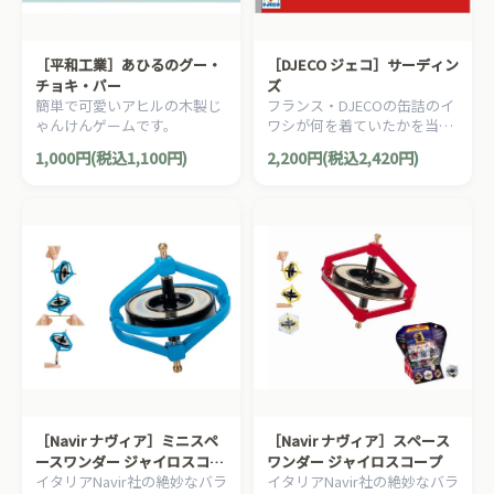
［平和工業］あひるのグー・
［DJECO ジェコ］サーディン
チョキ・パー
ズ
簡単で可愛いアヒルの木製じ
フランス・DJECOの缶詰のイ
ゃんけんゲームです。
ワシが何を着ていたかを当て
る記憶ゲームです。合ってい
1,000円(税込1,100円)
2,200円(税込2,420円)
たらカードをポイントとして
ためていきます。
［Navir ナヴィア］ミニスペ
［Navir ナヴィア］スペース
ースワンダー ジャイロスコー
ワンダー ジャイロスコープ
イタリアNavir社の絶妙なバラ
イタリアNavir社の絶妙なバラ
プ