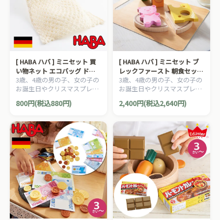
[ HABA ハバ ] ミニセット 買
[ HABA ハバ ] ミニセット ブ
い物ネット エコバッグ ドイ
レックファースト 朝食セット
3歳、4歳の男の子、女の子の
3歳、4歳の男の子、女の子の
ツ 3歳 ブラザージョルダン お
ドイツ 3歳 ブラザージョルダ
お誕生日やクリスマスプレゼ
お誕生日やクリスマスプレゼ
ままごと 食材 ごっこ遊び サ
ン おままごと 食材 ごっこ遊
ントにおすすめの、HABA ハ
ントにおすすめの、HABA ハ
ックリ 木製
び サックリ 木製
800円(税込880円)
2,400円(税込2,640円)
バ社 おままごと ミニセット
バ社 おままごと ミニセット
シリーズです。
シリーズです。