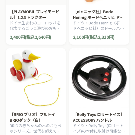
［PLAYMOBIL プレイモービ
［nic ニック社］Bodo
ル］1.2.3 トラクター
Hennig ボードヘニッヒ ドー
ドイツ生まれのヨーロッパを
ドイツ・Bodo Hennig（ボー
ルハウス 人形の家用 グリー
代表するごっこ遊びのおもち
ドヘニッヒ社）のドールハウ
ンセット
ゃPLAYMOBIL。『1.2.3』シリ
ス用追加アクセサリー。ドー
2,400円(税込2,640円)
2,100円(税込2,310円)
ーズは、18ヶ月から遊べる幼
ルハウスにピッタリの可愛ら
児向けのプレイモービルで
しい植木セットです。
す。
［BRIO ブリオ］プルトイ
［Rolly Toys ロリートイズ］
BRIOダック（白）
ACCESSORY ハンドル
BRIOの赤ちゃんの木のおもち
ドイツ・Rolly Toys(ロリート
ゃシリーズ。世代を超えて愛
イズ)の本体に取付け可能なア