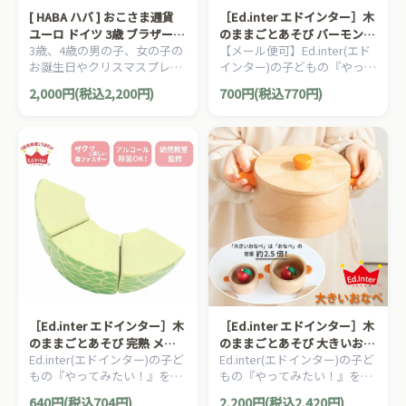
[ HABA ハバ ] おこさま通貨
［Ed.inter エドインター］木
ユーロ ドイツ 3歳 ブラザージ
のままごとあそび バーモント
3歳、4歳の男の子、女の子の
【メール便可】Ed.inter(エド
ョルダン おままごと ごっこ
カレー 甘口
お誕生日やクリスマスプレゼ
インター)の子どもの『やって
遊び こども銀行 玩具のお金
ントにおすすめの、HABA ハ
みたい！』を叶えてくれるエ
ミニセット
2,000円(税込2,200円)
700円(税込770円)
バ社 おままごと ミニセット
ドインターの木のままごとあ
シリーズです。
そびシリーズ！木製おままご
と『100% りんごジュース』
です。
［Ed.inter エドインター］木
［Ed.inter エドインター］木
のままごとあそび 完熟 メロ
のままごとあそび 大きいおな
Ed.inter(エドインター)の子ど
Ed.inter(エドインター)の子ど
ン
べ 直径約14cm
もの『やってみたい！』を叶
もの『やってみたい！』を叶
えてくれるエドインターの木
えてくれるエドインターの木
640円(税込704円)
2,200円(税込2,420円)