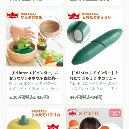
のままごとあそびシリーズ！
のままごとあそびシリーズ！
木製おままごと『100% りん
木製おままごと『100% りん
ごジュース』です。
ごジュース』です。
［Ed.inter エドインター］お
［Ed.inter エドインター］と
おきなサラダボウル 直径約
れたて きゅうり 木のままご
Ed.inter(エドインター)の子ど
Ed.inter(エドインター)の子ど
14cm 木のままごとあそび
とあそび
もの『やってみたい！』を叶
もの『やってみたい！』を叶
えてくれるエドインターの木
えてくれるエドインターの木
2,200円(税込2,420円)
440円(税込484円)
のままごとあそびシリーズ！
のままごとあそびシリーズ！
木製おままごと『100% りん
木製おままごと『100% りん
ごジュース』です。
ごジュース』です。