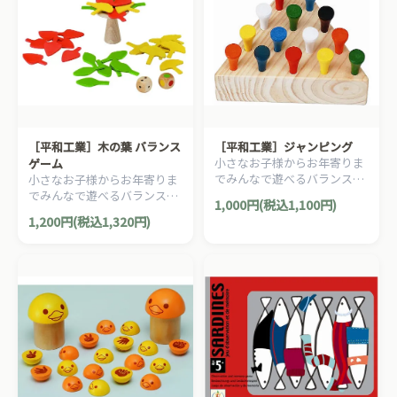
［平和工業］木の葉 バランス
［平和工業］ジャンピング
小さなお子様からお年寄りま
ゲーム
でみんなで遊べるバランスゲ
小さなお子様からお年寄りま
ーム！ お月さまの上にいくつ
でみんなで遊べるバランスゲ
1,000円(税込1,100円)
星をのせられますか！？
ーム！形の違う３種類の木の
1,200円(税込1,320円)
葉を何枚お皿につめるか
な！？