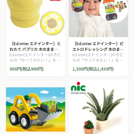
［Ed.inter エドインター］と
［Ed.inter エドインター］ピ
れたて パプリカ 木のままご
エトロドレッシング 木のまま
Ed.inter(エドインター)の子ど
Ed.inter(エドインター)の子ど
とあそび
ごとあそび
もの『やってみたい！』を叶
もの『やってみたい！』を叶
えてくれるエドインターの木
えてくれるエドインターの木
900円(税込990円)
1,300円(税込1,430円)
のままごとあそびシリーズ！
のままごとあそびシリーズ！
木製おままごと『100% りん
木製おままごと『100% りん
ごジュース』です。
ごジュース』です。