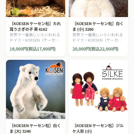
［KOESEN ケーセン社］たれ
［KOESEN ケーセン社］白く
耳うさぎの子 茶 6162
ま (小) 3260
世界で一番美しいといわれる
世界で一番美しいといわれる
ドイツ・KOESEN（ケーセン
ドイツ・KOESEN（ケーセン
社）の動物のぬいぐるみ。愛
社）の動物のぬいぐるみ。愛
16,000円(税込17,600円)
20,000円(税込22,000円)
らしい表情の兎（うさぎ/ウサ
らしい表情のシロクマのぬい
ギ）のぬいぐるみです。
ぐるみです。
［KOESEN ケーセン社］白く
［KOESEN ケーセン社］ジル
ま (大) 3240
ケ人形 (小)