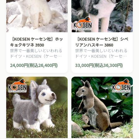
［KOESEN ケーセン社］ホッ
［KOESEN ケーセン社］シベ
キョクキツネ 3930
リアンハスキー 3860
世界で一番美しいといわれる
世界で一番美しいといわれる
ドイツ・KOESEN（ケーセン
ドイツ・KOESEN（ケーセン
社）の動物のぬいぐるみ。愛
社）の動物のぬいぐるみ。愛
24,000円(税込26,400円)
33,000円(税込36,300円)
らしい表情のきつねのぬいぐ
らしい表情の犬（イヌ/いぬ）
るみです。
のぬいぐるみです。