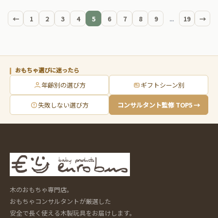
す。
←
1
2
3
4
5
6
7
8
9
...
19
→
おもちゃ選びに迷ったら
年齢別の選び方
ギフトシーン別
失敗しない選び方
コンサルタント監修 TOP5 →
木のおもちゃ専門店。
おもちゃコンサルタントが厳選した
安全で長く使える木製玩具をお届けします。