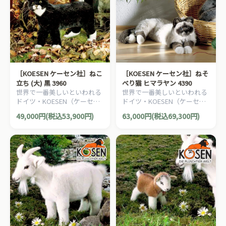
［KOESEN ケーセン社］ねこ
［KOESEN ケーセン社］ねそ
立ち (大) 黒 3960
べり猫 ヒマラヤン 4390
世界で一番美しいといわれる
世界で一番美しいといわれる
ドイツ・KOESEN（ケーセン
ドイツ・KOESEN（ケーセン
社）の動物のぬいぐるみ。愛
社）の動物のぬいぐるみ。愛
49,000円(税込53,900円)
63,000円(税込69,300円)
らしい表情の猫（ねこ/ネコ）
らしい表情の猫（ねこ/ネコ）
のぬいぐるみです。
のぬいぐるみです。