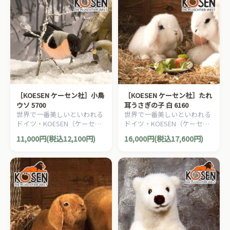
［KOESEN ケーセン社］小鳥
［KOESEN ケーセン社］たれ
ウソ 5700
耳うさぎの子 白 6160
世界で一番美しいといわれる
世界で一番美しいといわれる
ドイツ・KOESEN（ケーセン
ドイツ・KOESEN（ケーセン
社）の動物のぬいぐるみ。愛
社）の動物のぬいぐるみ。愛
11,000円(税込12,100円)
16,000円(税込17,600円)
らしい表情の小鳥のぬいぐる
らしい表情の兎（うさぎ/ウサ
みです。
ギ）のぬいぐるみです。