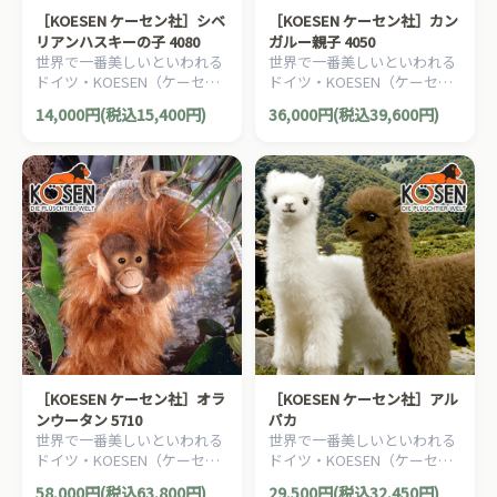
［KOESEN ケーセン社］シベ
［KOESEN ケーセン社］カン
リアンハスキーの子 4080
ガルー親子 4050
世界で一番美しいといわれる
世界で一番美しいといわれる
ドイツ・KOESEN（ケーセン
ドイツ・KOESEN（ケーセン
社）の動物のぬいぐるみ。愛
社）の動物のぬいぐるみ。愛
14,000円(税込15,400円)
36,000円(税込39,600円)
らしい表情の犬（イヌ/いぬ）
らしい表情のカンガルーのぬ
のぬいぐるみです。
いぐるみです。
［KOESEN ケーセン社］オラ
［KOESEN ケーセン社］アル
ンウータン 5710
パカ
世界で一番美しいといわれる
世界で一番美しいといわれる
ドイツ・KOESEN（ケーセン
ドイツ・KOESEN（ケーセン
社）の動物のぬいぐるみ。愛
社）の動物のぬいぐるみ。愛
58,000円(税込63,800円)
29,500円(税込32,450円)