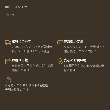
里山エスクエラ
ブログ
送料について
お支払い方法
7,000円（税込）以上で送料無
クレジットカード・代金引換・
料。メール便は270円（税込）
銀行振込・コンビニ払い
お届け日数
安心のお買い物
当日出荷（平日午前注文）で最
SSL暗号化対応。個人情報は安
短翌日お届け
全に管理
おもちゃコンサルタント3名在籍
専門家監修の選抟