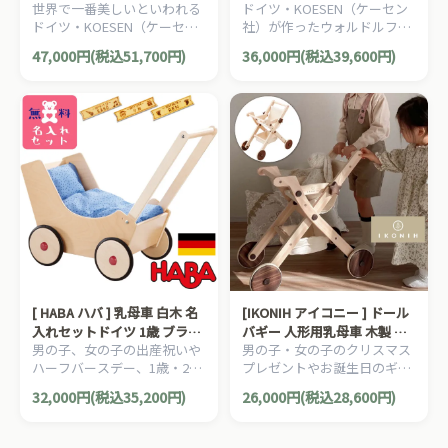
世界で一番美しいといわれる
ドイツ・KOESEN（ケーセン
ドイツ・KOESEN（ケーセン
社）が作ったウォルドルフ人
社）の動物のぬいぐるみ。愛
形「ジルケ人形」です。ジル
47,000円(税込51,700円)
36,000円(税込39,600円)
らしい表情のシロクマのぬい
ケ人形は、お子さまのはじめ
ぐるみです。
てのお友達にオススメです。
[ HABA ハバ ] 乳母車 白木 名
[IKONIH アイコニー ] ドール
入れセットドイツ 1歳 ブラザ
バギー 人形用乳母車 木製 檜
男の子、女の子の出産祝いや
男の子・女の子のクリスマス
ージョルダン ドールベッド
日本産ひのき 木製おままごと
ハーフバースデー、1歳・2歳
プレゼントやお誕生日のギフ
ドールバギー ワゴン 手押し
ごっこ遊び
の誕生日やクリスマスプレゼ
ト、保育園や施設にもぴった
車 人形
32,000円(税込35,200円)
26,000円(税込28,600円)
ントにおすすめの、ドイツ
りな、[IKONIH アイコニー ド
HABA ハバ社の木のおもち
ールバギー ] です。
ゃ、赤ちゃんのおもちゃで