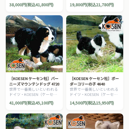
社）の動物のぬいぐるみ。愛
社）の動物のぬいぐるみ。愛
38,000円(税込41,800円)
19,800円(税込21,780円)
らしい表情の牛（うし/ウシ）
らしい表情のロバのぬいぐる
のぬいぐるみです。
みです。
［KOESEN ケーセン社］バー
［KOESEN ケーセン社］ボー
ニーズマウンテンドッグ 4720
ダーコリーの子 4640
世界で一番美しいといわれる
世界で一番美しいといわれる
ドイツ・KOESEN（ケーセン
ドイツ・KOESEN（ケーセン
社）の動物のぬいぐるみ。愛
社）の動物のぬいぐるみ。愛
41,000円(税込45,100円)
14,500円(税込15,950円)
らしい表情の犬（イヌ/いぬ）
らしい表情の犬（イヌ/いぬ）
のぬいぐるみです。
のぬいぐるみです。