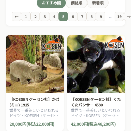
おすすめ順
価格順
新着順
←
1
2
3
4
5
6
7
8
9
...
19
→
［KOESEN ケーセン社］かば
［KOESEN ケーセン社］くた
(ミニ) 1925
くたパンサー 4530
世界で一番美しいといわれる
世界で一番美しいといわれる
ドイツ・KOESEN（ケーセン
ドイツ・KOESEN（ケーセン
社）の動物のぬいぐるみ。愛
社）の動物のぬいぐるみ。愛
20,000円(税込22,000円)
42,000円(税込46,200円)
らしい表情のカバのぬいぐる
らしい表情の黒ヒョウのぬい