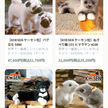
［KOESEN ケーセン社］パグ
［KOESEN ケーセン社］ねそ
立ち 5890
べり猫 (小) ヒマラヤン 6100
世界で一番美しいといわれる
世界で一番美しいといわれる
ドイツ・KOESEN（ケーセン
ドイツ・KOESEN（ケーセン
社）の動物のぬいぐるみ。愛
社）の動物のぬいぐるみ。愛
47,000円(税込51,700円)
32,000円(税込35,200円)
らしい表情の犬（イヌ/いぬ）
らしい表情の猫（ねこ/ネコ）
のぬいぐるみです。
のぬいぐるみです。