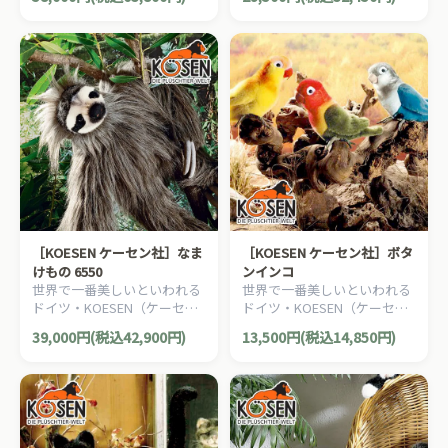
らしい表情のオランウータン
らしい表情のアルパカのぬい
のぬいぐるみです。
ぐるみです。
［KOESEN ケーセン社］なま
［KOESEN ケーセン社］ボタ
けもの 6550
ンインコ
世界で一番美しいといわれる
世界で一番美しいといわれる
ドイツ・KOESEN（ケーセン
ドイツ・KOESEN（ケーセン
社）の動物のぬいぐるみ。愛
社）の動物のぬいぐるみ。愛
39,000円(税込42,900円)
13,500円(税込14,850円)
らしい表情のナマケモノのぬ
らしい表情のインコのぬいぐ
いぐるみです。
るみです。