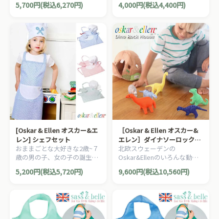
5,700円(税込6,270円)
4,000円(税込4,400円)
ススメな、フランスらしいデ
ズのおくるみ（スワドル）４
ザインのキリンのソフィーコ
枚セットです。
レクションシリーズです。
[Oskar & Ellen オスカー&エ
［Oskar & Ellen オスカー&
レン] シェフセット
エレン］ダイナソーロックハ
おままごとな大好きな2歳~７
北欧スウェーデンの
ウス
歳の男の子、女の子の誕生日
Oskar&Ellenのいろんな動物
やクリスマスプレゼントにお
がいっぱいの動物園のドール
5,200円(税込5,720円)
9,600円(税込10,560円)
すすめ。 スウェーデン、
ハウスバッグ。ごっこ遊びを
oskar and ellen オスカー&エ
楽しみましょう！
レンの、シェフセット。