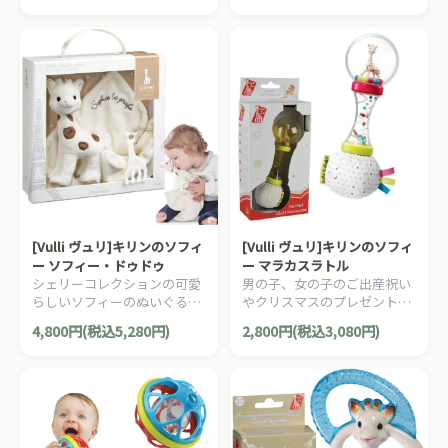
ザインのキリンのソフィーコ
です。
レクションシリーズです。
[Vulli ヴュリ]キリンのソフィ
[Vulli ヴュリ]キリンのソフィ
ー ソフィー・ドゥドゥ
ー マラカスラトル
シェリーコレクションの可愛
男の子、女の子のご出産祝い
らしいソフィーのぬいぐるみ
やクリスマスのプレゼント、
に、小さなタオルがついてい
1歳の誕生日プレゼントにオ
4,800円(税込5,280円)
2,800円(税込3,080円)
ます。ご出産祝いにオススメ
ススメな、フランスらしいデ
な、フランスらしいデザイン
ザインのキリンのソフィーコ
のキリンのソフィーコレクシ
レクションシリーズです。
ョンシリーズです。