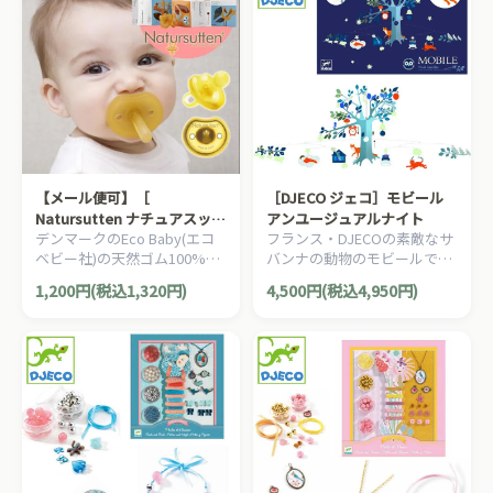
【メール便可】［
［DJECO ジェコ］モビール
Natursutten ナチュアスッテ
アンユージュアルナイト
デンマークのEco Baby(エコ
フランス・DJECOの素敵なサ
ン ］ おしゃぶり バタフライ
ベビー社)の天然ゴム100%の
バンナの動物のモビールで
枠 ラウンド型
おしゃぶり。ベビーにも地球
す。子供部屋のインテリアだ
1,200円(税込1,320円)
4,500円(税込4,950円)
にもやさしいおしゃぶり
けでなく、リビングや階段・
NATURSUTTENです。
玄関に飾っても素敵です。