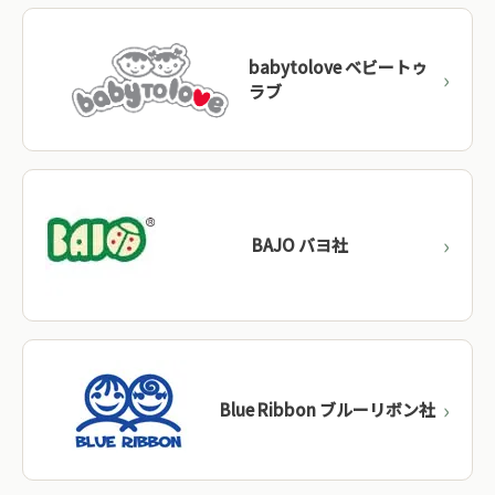
BRIO（ブリオ）
→
スウェーデン
babytolove ベビートゥ
Naef（ネフ）
→
スイス
ラブ
Oskar & Ellen
→
スウェーデン
Vulli（ヴュリ）
→
フランス
BAJO バヨ社
ドイツメーカーを見る →
Blue Ribbon ブルーリボン社