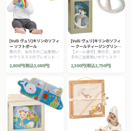
[Vulli ヴュリ]キリンのソフィ
[Vulli ヴュリ]キリンのソフィ
ー ソフトボール
ー クールティージングリング
男の子、女の子のご出産祝い
【メール便可】男の子、女の
歯固め
やクリスマスのプレゼント、
子のご出産祝いやクリスマス
1歳の誕生日プレゼントにオ
のプレゼント、1歳の誕生日
2,800円(税込3,080円)
2,500円(税込2,750円)
ススメな、フランスらしいデ
プレゼントにオススメな、フ
ザインのキリンのソフィーコ
ランスらしいデザインのキリ
レクションシリーズです。
ンのソフィーコレクションシ
リーズです。