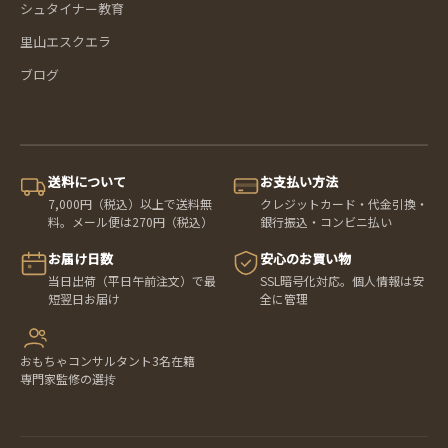
シュタイナー教育
里山エスクエラ
ブログ
送料について
お支払い方法
7,000円（税込）以上で送料無
クレジットカード・代金引換・
料。メール便は270円（税込）
銀行振込・コンビニ払い
お届け日数
安心のお買い物
当日出荷（平日午前注文）で最
SSL暗号化対応。個人情報は安
短翌日お届け
全に管理
おもちゃコンサルタント3名在籍
専門家監修の選抟