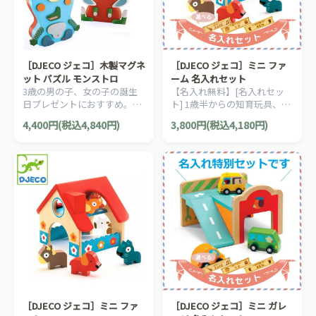
［DJECO ジェコ］木製マグネ
［DJECO ジェコ］ミニ ファ
ット パズル モンストロ
ーム 名入れセット
3歳の男の子、女の子の誕生
【名入れ無料】[名入れセッ
日プレゼントにおすすめ。福
ト] 1歳半からの知育玩具、1
笑いのようなフランス・
歳の誕生日にもおすすめ。フ
4,400円(税込4,840円)
3,800円(税込4,180円)
DJECOの木製マグネットパズ
ランス・DJECOの女の子が大
ル。
好きな動物がセットのファー
ムセットです。
［DJECO ジェコ］ミニ ファ
［DJECO ジェコ］ミニ ガレ