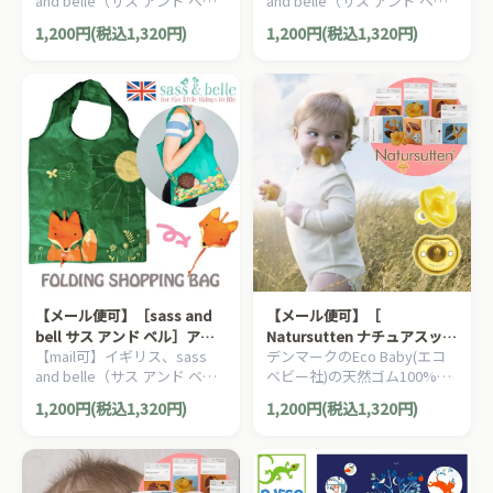
and belle（サス アンド ベ
and belle（サス アンド ベ
テリア
ル）の、ちょっとしたプレゼ
ル）の、ちょっとしたプレゼ
1,200円(税込1,320円)
1,200円(税込1,320円)
ントにも人気の、動物たちの
ントにも人気の、動物たちの
エコバッグです。
エコバッグです。
【メール便可】［sass and
【メール便可】［
bell サス アンド ベル］アニ
Natursutten ナチュアスッテ
【mail可】イギリス、sass
デンマークのEco Baby(エコ
マルエコバッグ フォックス
ン ］ おしゃぶり バタフライ
and belle（サス アンド ベ
ベビー社)の天然ゴム100%の
枠 歯科矯正型
ル）の、ちょっとしたプレゼ
おしゃぶり。ベビーにも地球
1,200円(税込1,320円)
1,200円(税込1,320円)
ントにも人気の、動物たちの
にもやさしいおしゃぶり
エコバッグです。
NATURSUTTENです。