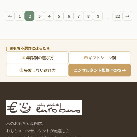
←
1
2
3
4
5
6
7
8
9
...
22
→
おもちゃ選びに迷ったら
年齢別の選び方
ギフトシーン別
失敗しない選び方
コンサルタント監修 TOP5 →
木のおもちゃ専門店。
おもちゃコンサルタントが厳選した