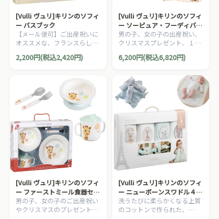
[Vulli ヴュリ]キリンのソフィ
[Vulli ヴュリ]キリンのソフィ
ー バスブック
ー ソーピュア・フーディバス
【メール便可】ご出産祝いに
男の子、女の子の出産祝い、
タオル
オススメな、フランスらしい
クリスマスプレゼント、１歳
デザインのキリンのソフィー
の誕生日にオススメ、赤ちゃ
2,200円(税込2,420円)
6,200円(税込6,820円)
コレクションシリーズです。
んにも地球にも優しいキリン
のソフィー ソー・ピュアシリ
ーズです。
[Vulli ヴュリ]キリンのソフィ
[Vulli ヴュリ]キリンのソフィ
ー ファーストミール食器セッ
ー ニューボーンスワドル４枚
男の子、女の子のご出産祝い
洗うたびに柔らかくなる上質
ト（バルーン）
セット
やクリスマスのプレゼント、
のコットンで作られた、
1歳の誕生日プレゼントにオ
70×70cmの使いやすいサイ