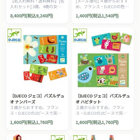
【名入れ無料・送料無料】[名
[メール便可] ４歳からおすす
れセット
入れセット] 3歳、4歳の女の
め、フランス・DJECOの色彩
子の誕生日プレゼントやクリ
の認知や数の概念、集中力、
8,400円(税込9,240円)
1,400円(税込1,540円)
スマスに！フランス、Djeco
注意力を養う１９９枚の知育
ジェコの女の子の憧れ。。自
ステッカーです。
分専用の木製ドレッサーで
す。
［DJECO ジェコ］パズルデュ
［DJECO ジェコ］パズルデュ
オ ナンバーズ
オ ハビタット
３歳からおすすめ、フラン
２歳からおすすめ、フラン
ス・DJECOの2ピースで完成
ス・DJECOの2ピースで完成
する絵合わせパズル『パズル
する絵合わせパズル『パズル
1,600円(税込1,760円)
1,600円(税込1,760円)
デュオ』。描かれている動物
デュオ』。10種類の動物たち
たちの数を数字に置き換える
とその動物のお家を組み合わ
ゲーム(木のおもちゃ)です。
せましょう。