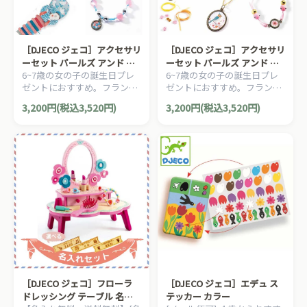
［DJECO ジェコ］アクセサリ
［DJECO ジェコ］アクセサリ
ーセット パールズ アンド バ
ーセット パールズ アンド フ
6~7歳の女の子の誕生日プレ
6~7歳の女の子の誕生日プレ
ーズ
ラワーズ
ゼントにおすすめ。フラン
ゼントにおすすめ。フラン
ス・DJECOの子供も大人も楽
ス・DJECOの子供も大人も楽
3,200円(税込3,520円)
3,200円(税込3,520円)
しめる、手作りアクセサリー
しめる、手作りアクセサリー
セットです。
セットです。
［DJECO ジェコ］フローラ
［DJECO ジェコ］エデュ ス
ドレッシング テーブル 名入
テッカー カラー