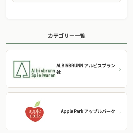
01
伝統的な製法
100年以上の歴史を持つメーカーも多く、世代を超え
カテゴリー一覧
て受け継がれてきた職人の技術が生きています。
02
厳格な安全基準
CE・EN71など、ヨーロッパの厳しい安全基準に適
ALBISBRUNN アルビスブラン
合。舐めても安心な天然塗料を使用しています。
社
03
持続可能な木材
FSC・PEFC認証を受けた森林管理木材を使用。環境
に配慮した持続可能なものづくりを実践していま
す。
Apple Park アップルパーク