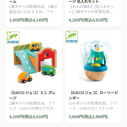
ーム
ージ 名入れセット
1歳半からの知育玩具、1歳の
【名入れ無料】[名入れセッ
誕生日にもおすすめ。フラン
ト] 1歳半からの知育玩具。フ
ス・DJECOの女の子が大好き
ランス・DJECOの男の子が大
3,800円(税込4,180円)
4,200円(税込4,620円)
な動物がセットのファームセ
好きな車がセットのガレージ
ットです。
セットです。
［DJECO ジェコ］ミニ ガレ
［DJECO ジェコ］ローリーピ
ージ
ンギー
1歳半からの知育玩具。フラ
10ヶ月からの知育玩具。フラ
ンス・DJECOの男の子が大好
ンス・DJECOのニワトリの起
きな車がセットのガレージセ
き上がりこぼしです。ペンギ
4,200円(税込4,620円)
3,600円(税込3,960円)
ットです。
ンさんの中のビーズがコロコ
ロ音をたてます。