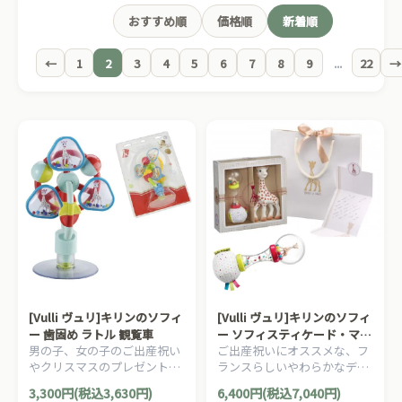
おすすめ順
価格順
新着順
←
1
2
3
4
5
6
7
8
9
...
22
→
[Vulli ヴュリ]キリンのソフィ
[Vulli ヴュリ]キリンのソフィ
ー 歯固め ラトル 観覧車
ー ソフィスティケード・マラ
男の子、女の子のご出産祝い
ご出産祝いにオススメな、フ
カスラトルセット
やクリスマスのプレゼント、
ランスらしいやわらかなデザ
1歳の誕生日プレゼントにオ
インのしっかりとしたキリン
3,300円(税込3,630円)
6,400円(税込7,040円)
ススメな、フランスらしいデ
のソフィーのギフトボックス