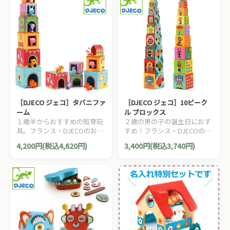
数と数字が一致しないとパズ
ルは完成できません。
［DJECO ジェコ］タパニファ
［DJECO ジェコ］10ビーク
ーム
ル ブロックス
１歳半からおすすめの知育玩
２歳の男の子の誕生日におす
具。フランス・DJECOのお家
すめ！フランス・DJECOの10
型のキューブブロックです。
個のキューブが入れ子になっ
4,200円(税込4,620円)
3,400円(税込3,740円)
横に並べたり、大きい順に積
た10キューブブロック・シリ
み上げたりしながら、動物た
ーズ。
ちが住む家を考えてみましょ
う。