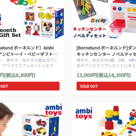
nelund ボーネルンド］Ambi
[Bornelund ボーネルンド]
s アンビトーイ・ベビーギフトセ
キッチンセンター ノベルティ
い、男の子、女の子の誕生日プレ
男の子、女の子の2歳、3歳、4歳
ノベルティキャンペーン
、クリスマスプレゼントにおすす
日やクリスマスプレゼントにオス
ダンデザインの傑作ベビー遊具ブ
の、[Bornelund ボーネルンド]
0円(税込8,800円)
13,000円(税込14,300円)
mbi Toys アンビトーイズの赤ち
イ キッチンセンターに、ダント
おもちゃです。
ままごとBBQが付いた、数量限
 OUT
SOLD OUT
です。