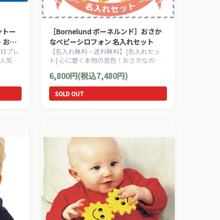
ダントー
［Bornelund ボーネルンド］おさか
 おま
なベビーシロフォン 名入れセット
生日プレ
【名入れ無料・送料無料】[名入れセッ
人気
ト] 心に響く本物の音色！おさかなの形
ンマーク
のかわいい木琴。ボーネルンドの人気商
6,800円(税込7,480円)
安全な玩
品です。
SOLD OUT