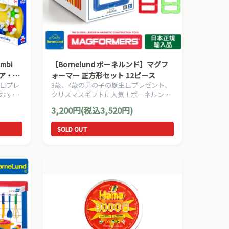
mbi
［Bornelund ボーネルンド］マグフ
ベア・チ
ォーマー 正方形セット 12ピース
日プレ
3歳、4歳の男の子の誕生日プレゼント、
おすす
クリスマスギフトに人気！ボーネルンド
遊具ブ
の人気の幾何学マグネットブロック『マ
3,200円(税込3,520円)
ズの赤ち
グ・フォーマー』！ プラス１で遊びが広
がる追加パーツシリーズ。正方形パーツ
SOLD OUT
だけが入ったセットです。