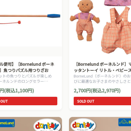
便可】［Bornelund ボーネ
［Bornelund ボーネルンド
］魚つりパズル用つりざお
ッタントーイ リトル・ベビー
ットの魚つりとパズルが楽しめ
BorneLund（ボーネルンド）の
ブロックチェック・サロペット
ーネルンドのロングセラー
びに最適なお子さまのやさしさと
nelund 魚つりパズル」用のつりざ
を育む、赤ちゃん型のお世話人形
0円(税込1,100円)
2,700円(税込2,970円)
。
ベビー・ステラ用のアクセサリー
 OUT
SOLD OUT