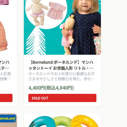
］マンハ
［Bornelund ボーネルンド］マンハ
ステラ
ッタントーイ お世話人形 リトル・ベ
お人形遊
ボーネルンドのお人形遊びに最適なお子
ビーステラ
想像力
さまのやさしさと想像力を育む、赤ちゃ
リトル
ん型のお世話人形ベビー・ステラ。
4,400円(税込4,840円)
です。
SOLD OUT