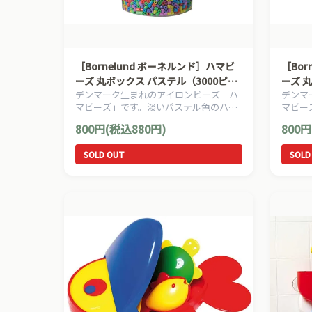
［Bornelund ボーネルンド］ハマビ
［Bor
ーズ 丸ボックス パステル（3000ピー
ーズ 
デンマーク生まれのアイロンビーズ「ハ
デンマ
ス）
マビーズ」です。淡いパステル色のハマ
マビー
ビーズが3000ピース入っています。
ハマビ
800円(税込880円)
800円
SOLD OUT
SOLD