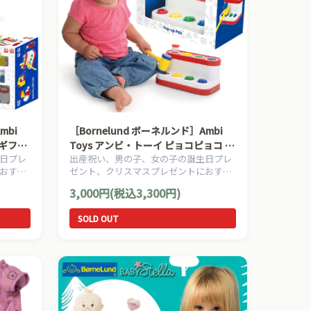
mbi
［Bornelund ボーネルンド］Ambi
ーギフト
Toys アンビ・トーイ ピョコピョコ ハ
日プレ
出産祝い、男の子、女の子の誕生日プレ
ンマートーイ
おすす
ゼント、クリスマスプレゼントにおすす
遊具ブ
め、モダンデザインの傑作ベビー遊具ブ
3,000円(税込3,300円)
ズの赤ち
ランドAmbi Toys アンビトーイズの赤ち
ゃんのおもちゃです。
SOLD OUT