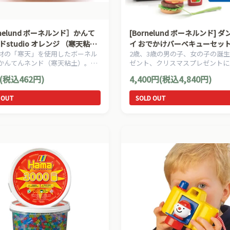
nelund ボーネルンド］かんて
[Bornelund ボーネルンド] 
studio オレンジ （寒天粘
イ おでかけバーベキューセット
材の「寒天」を使用したボーネル
2歳、3歳の男の子、女の子の誕
まごと
かんてんネンド（寒天粘土）。は
ゼント、クリスマスプレゼントに
のねんど遊びにもオススメです。
の、50年以上の歴史を持つ、デ
(税込462円)
4,400円(税込4,840円)
の[Dantoy ダントーイ]の丈夫で
具です。
 OUT
SOLD OUT