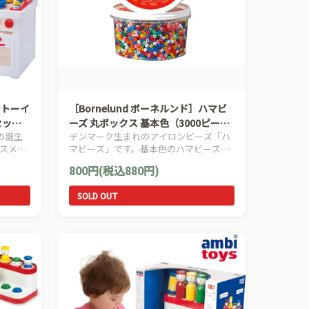
ダントーイ
［Bornelund ボーネルンド］ハマビ
セット
ーズ 丸ボックス 基本色（3000ピー
の誕生
デンマーク生まれのアイロンビーズ「ハ
ス）
スメ
マビーズ」です。基本色のハマビーズが
ダントー
3000ピース入っています。
800円(税込880円)
ーイのお
定セット
SOLD OUT