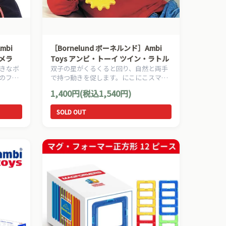
mbi
［Bornelund ボーネルンド］Ambi
カメラ
Toys アンビ・トーイ ツイン・ラトル
きなボ
双子の星がくるくると回り、自然と両手
のフタ
で持つ動きを促します。にこにこスマイ
しま
ルの噛みあう２つのお日様が一緒にクル
1,400円(税込1,540円)
クル。
SOLD OUT