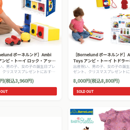
nelund ボーネルンド］Ambi
［Bornelund ボーネルンド］A
s アンビ・トーイ ロック・アッ
Toys アンビ・トーイ トドラ
い、男の子、女の子の誕生日プレ
出産祝い、男の子、女の子の誕生
レージ
セット
、クリスマスプレゼントにおすす
ゼント、クリスマスプレゼントに
ダンデザインの傑作ベビー遊具ブ
め、モダンデザインの傑作ベビー
0円(税込3,960円)
8,000円(税込8,800円)
mbi Toys アンビトーイズの赤ち
ランドAmbi Toys アンビトーイ
おもちゃです。
ゃんのおもちゃです。
 OUT
SOLD OUT