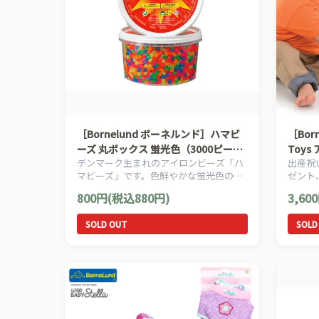
［Bornelund ボーネルンド］ハマビ
［Bor
ーズ 丸ボックス 蛍光色（3000ピー
Toy
デンマーク生まれのアイロンビーズ「ハ
出産祝
ス）
プ・ガ
マビーズ」です。色鮮やかな蛍光色のハ
ゼント
マビーズが3000ピース入っています。
め、モ
800円(税込880円)
3,60
ランドA
ゃんの
SOLD OUT
SOLD