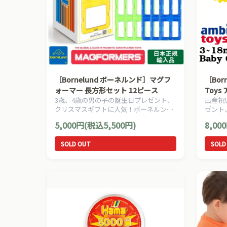
［Bornelund ボーネルンド］マグフ
［Bor
ォーマー 長方形セット 12ピース
Toy
3歳、4歳の男の子の誕生日プレゼント、
出産祝
ット
クリスマスギフトに人気！ボーネルンド
ゼント
の人気の幾何学マグネットブロック『マ
め、モ
5,000円(税込5,500円)
8,00
グ・フォーマー』！ プラス１で遊びが広
ランドA
がる追加パーツシリーズ。長方形パーツ
ゃんの
SOLD OUT
SOLD
だけが入ったセットです。