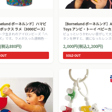
nelund ボーネルンド］ハマビ
［Bornelund ボーネルンド］A
丸ボックス ラメ（3000ピース）
Toys アンビ・トーイ ベビー
ーク生まれのアイロンビーズ「ハ
ピュっというかわいい音がして大
ズ」です。ラメが入った透明色の
タンを押すと、鏡になったレンズ
ーズが3000ピース入っています。
がクルリンと開きお人形が顔を出
(税込880円)
2,000円(税込2,200円)
す。
 OUT
SOLD OUT