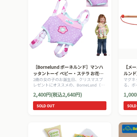
［Bornelund ボーネルンド］マンハ
【メール
ッタントーイ ベビー・ステラ お花の
ルンド
2歳の女の子のお誕生日、クリスマスプ
マグネ
だっこひも
レゼントにオススメの、BorneLund（ボ
る、ボ
ーネルンド）お人形遊びに最適なお世話
「Bor
2,400円(税込2,640円)
1,00
人形ベビー・ステラのお世話人形オプシ
おです
ョンです。
SOLD OUT
SOLD