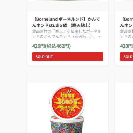
［Bornelund ボーネルンド］かんて
［Bor
んネンドstudio 緑 （寒天粘土）
んネンド
食品素材の「寒天」を使用したボーネル
食品素
土）
ンドのかんてんネンド（寒天粘土）。は
ンドの
じめてのねんど遊びにもオススメです。
じめて
420円(税込462円)
420円
SOLD OUT
SOLD