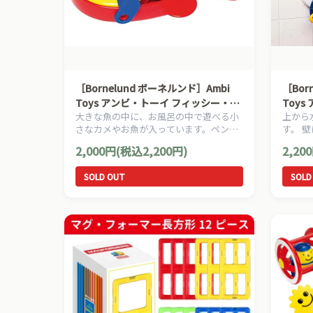
［Bornelund ボーネルンド］Ambi
［Bor
Toys アンビ・トーイ フィッシー・フ
Toy
大きな魚の中に、お風呂の中で遊べる小
上から
レンド
イール
さなカメやお魚が入っています。ペンギ
す。 
ン・魚・亀の3つの小さな友達が大きな
2,000円(税込2,200円)
2,20
魚の中にかくれんぼ！
SOLD OUT
SOLD