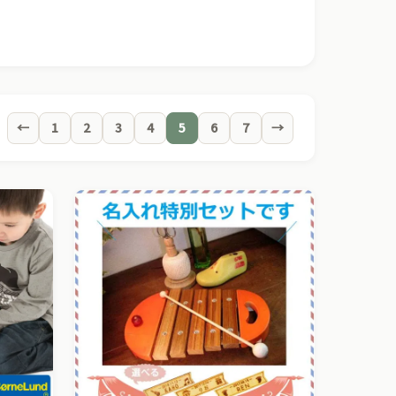
←
1
2
3
4
5
6
7
→