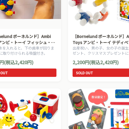
nelund ボーネルンド］Ambi
［Bornelund ボーネルンド］A
s アンビ・トーイ フィッシュ・ホ
Toys アンビ・トーイ テディ
水を入れると、下の歯車が回りま
出産祝い、男の子、女の子の誕生
ェーン
壁に取り付けられる吸盤付き。
ゼント、クリスマスプレゼントに
め、モダンデザインの傑作ベビー
0円(税込2,420円)
2,200円(税込2,420円)
ランドAmbi Toys アンビトーイ
ゃんのおもちゃです。
 OUT
SOLD OUT