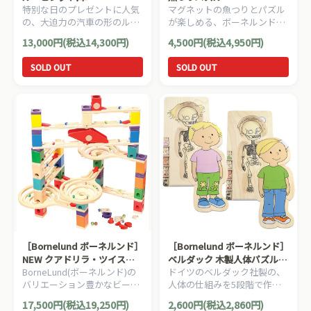
特別な日のプレゼントに人気
マグネットの魚つりとパズル
の、大迫力の汽車の形のルー
が楽しめる、ボーネルンドの
ピング（ビーズコースター）
ロングセラー「Bornelund 魚
13,000円(税込14,300円)
4,500円(税込4,950円)
です。
つりパズル」です。
SOLD OUT
SOLD OUT
［Bornelund ボーネルンド］
［Bornelund ボーネルンド］
NEW クアドリラ・ツイスト
ベルダック 木製人体パズル
BorneLund(ボーネルンド)の
ドイツのベルダック社製の、
＆レールセット
男の子/女の子
バリエーション豊かなビー玉
人体の仕組みを5段階で作ら
の動きが楽しめるクアドリラ
れた、人体パズル。
17,500円(税込19,250円)
2,600円(税込2,860円)
の応用セットです。