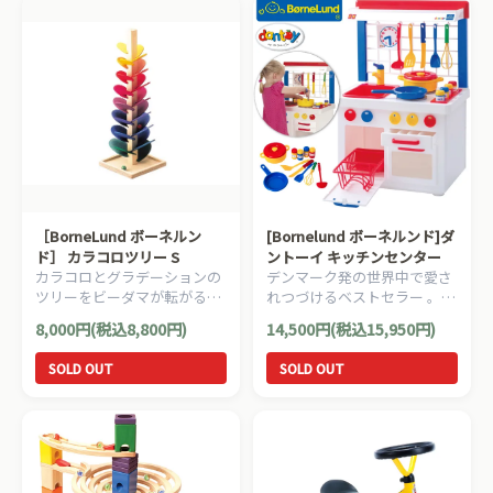
［BorneLund ボーネルン
[Bornelund ボーネルンド]ダ
ド］ カラコロツリー S
ントーイ キッチンセンター
カラコロとグラデーションの
デンマーク発の世界中で愛さ
ツリーをビーダマが転がる、
れつづけるベストセラー 。お
癒しのおもちゃ。
ままごとに必要な小物も全て
8,000円(税込8,800円)
14,500円(税込15,950円)
セットです。
SOLD OUT
SOLD OUT