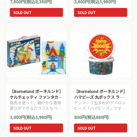
7,600円(税込8,360円)
3,600円(税込3,960円)
つきマットです。
布製ブロックです。
SOLD OUT
SOLD OUT
［Bornelund ボーネルンド］
［Bornelund ボーネルンド］
ケルチェッティ ファンタカラ
ハマビーズ 丸ボックス ラメ
指先を使って、細やかな表現
デンマーク生まれのアイロン
ー600
（3000ピース）
遊びができるカラフルなペグ
ビーズ「ハマビーズ」です。
セットです。ペグボードが4
ラメが入った透明色のハマビ
3,600円(税込3,960円)
800円(税込880円)
枚入っているので2～4人で楽
ーズが3000ピース入っていま
しむこともできます。
す。
SOLD OUT
SOLD OUT