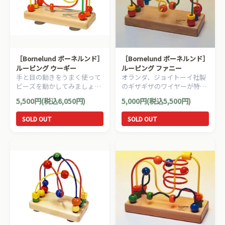
［Bornelund ボーネルンド］
［Bornelund ボーネルンド］
ルーピング ウーギー
ルーピング ファニー
手と目の動きをうまく使って
オランダ、ジョイトーイ社製
ビーズを動かしてみましょ
のギザギザのワイヤーが特徴
う。吸盤がついていてテーブ
的なルーピングです。
5,500円(税込6,050円)
5,000円(税込5,500円)
ルに固定することができま
す。
SOLD OUT
SOLD OUT