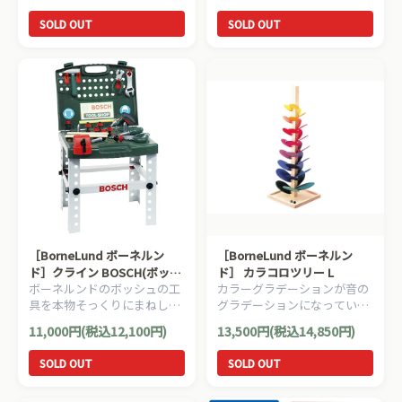
SOLD OUT
SOLD OUT
［BorneLund ボーネルン
［BorneLund ボーネルン
ド］クライン BOSCH(ボッシ
ド］ カラコロツリー L
ボーネルンドのボッシュの工
カラーグラデーションが音の
ュ) ミニワークセンター
具を本物そっくりにまねした
グラデーションになっている
遊具です。いつでもどこでも
木製のオブジェ。
11,000円(税込12,100円)
13,500円(税込14,850円)
大工さんごっこが楽しめま
す。
SOLD OUT
SOLD OUT