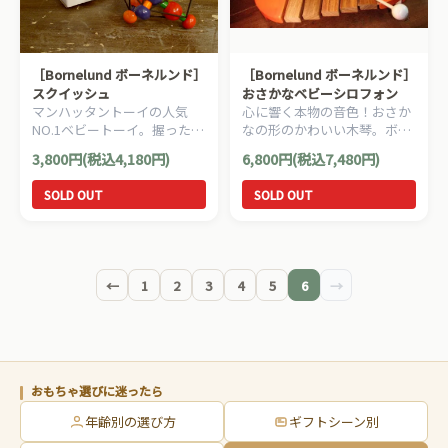
［Bornelund ボーネルンド］
［Bornelund ボーネルンド］
スクイッシュ
おさかなベビーシロフォン
マンハッタントーイの人気
心に響く本物の音色！おさか
NO.1ベビートーイ。握ったり
なの形のかわいい木琴。ボー
振ったり舐めたり転がした
ネルンドの人気商品です。
3,800円(税込4,180円)
6,800円(税込7,480円)
り。。
SOLD OUT
SOLD OUT
←
1
2
3
4
5
6
→
おもちゃ選びに迷ったら
年齢別の選び方
ギフトシーン別