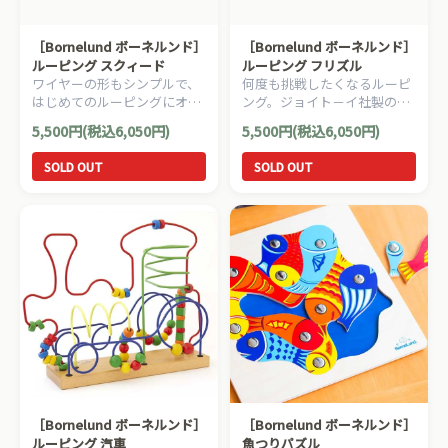
［Bornelund ボーネルンド］
［Bornelund ボーネルンド］
ルーピング スクィード
ルーピング フリズル
ワイヤーの形もシンプルで、
何度も挑戦したくなるルーピ
はじめてのルーピングにオス
ング。ジョイト－イ社製のル
スメ！吸盤がついていてテー
ーピングのオリジナルです。
5,500円(税込6,050円)
5,500円(税込6,050円)
ブルに固定することができま
す。
SOLD OUT
SOLD OUT
［Bornelund ボーネルンド］
［Bornelund ボーネルンド］
ルーピング 汽車
魚つりパズル