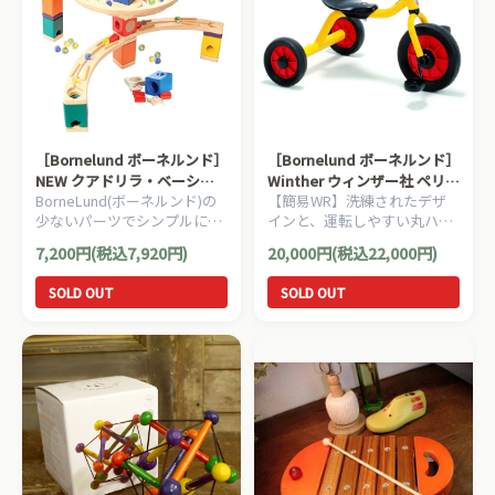
［Bornelund ボーネルンド］
［Bornelund ボーネルンド］
NEW クアドリラ・ベーシッ
Winther ウィンザー社 ペリカ
BorneLund(ボーネルンド)の
【簡易WR】洗練されたデザ
クセット
ンデザイン三輪車 丸ハンドル
少ないパーツでシンプルに遊
インと、運転しやすい丸ハン
黄色
べるクアドリラの基本セット
ドルが特徴の三輪車。デンマ
7,200円(税込7,920円)
20,000円(税込22,000円)
です。
ーク・ウィンザー社のペリカ
ンシリーズの三輪車です。
SOLD OUT
SOLD OUT