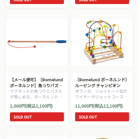
【メール便可】［Bornelund
［Bornelund ボーネルンド］
ボーネルンド］魚つりパズル
ルーピング チャンピオン
マグネットの魚つりとパズル
オランダ、ジョイトーイ社の
用つりざお
が楽しめる、ボーネルンドの
ワイヤーがジェットコースタ
ロングセラー「Bornelund 魚
ーのように入り組んだ大型サ
1,000円(税込1,100円)
11,000円(税込12,100円)
つりパズル」用のつりざおで
イズのルーピングです。
す。
SOLD OUT
SOLD OUT