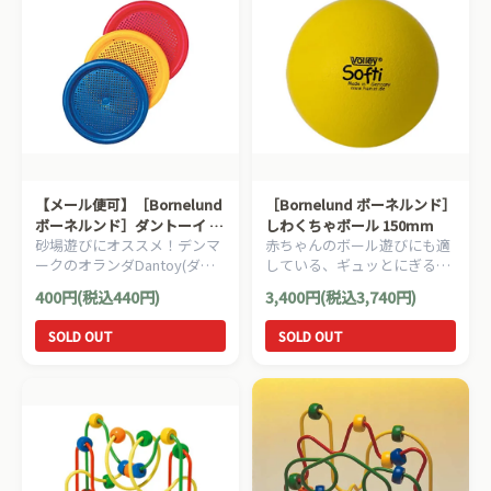
【メール便可】［Bornelund
［Bornelund ボーネルンド］
ボーネルンド］ダントーイ 砂
しわくちゃボール 150mm
砂場遊びにオススメ！デンマ
赤ちゃんのボール遊びにも適
ふるい
ークのオランダDantoy(ダン
している、ギュッとにぎると
トーイ)社の砂ふるいです。
しわくちゃになり、すぐに元
400円(税込440円)
3,400円(税込3,740円)
に戻る不思議なボール。赤・
青・黄色の3色ございます。
SOLD OUT
SOLD OUT