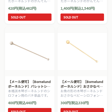
たボーネルンドのかんてんネ
たボーネルンドのかんてんネ
ンド（寒天粘土）。はじめて
ンド（寒天粘土）4色セッ
420円(税込462円)
1,400円(税込1,540円)
のねんど遊びにもオススメで
ト。はじめてのねんど遊びに
す。
もオススメです。
SOLD OUT
SOLD OUT
【メール便可】［Bornelund
【メール便可】［Bornelund
ボーネルンド］パレットシロ
ボーネルンド］おさかなベビ
本格派木琴ボーネルンドのシ
お魚の形の木琴ボーネルンド
フォン用バチ（1本）
ーシロフォン用バチ(1本)
ロフォン用のバチ単品です。
おさかなベビーシロフォン用
のマレットです。
400円(税込440円)
300円(税込330円)
SOLD OUT
SOLD OUT