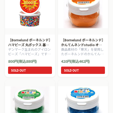
［Bornelund ボーネルンド］
［Bornelund ボーネルンド］
ハマビーズ 丸ボックス 基本
かんてんネンドstudio オレ
デンマーク生まれのアイロン
食品素材の「寒天」を使用し
色（3000ピース）
ンジ （寒天粘土）
ビーズ「ハマビーズ」です。
たボーネルンドのかんてんネ
基本色のハマビーズが3000ピ
ンド（寒天粘土）。はじめて
800円(税込880円)
420円(税込462円)
ース入っています。
のねんど遊びにもオススメで
す。
SOLD OUT
SOLD OUT