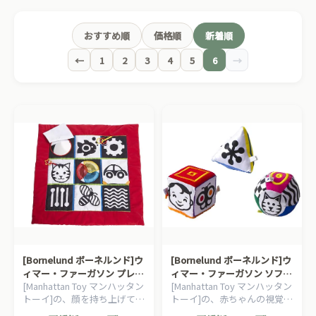
おすすめ順
価格順
新着順
←
1
2
3
4
5
6
→
[Bornelund ボーネルンド]ウ
[Bornelund ボーネルンド]ウ
ィマー・ファーガソン プレイ
ィマー・ファーガソン ソフト
[Manhattan Toy マンハッタン
[Manhattan Toy マンハッタン
マット
ブロック
トーイ]の、顔を持ち上げて見
トーイ]の、赤ちゃんの視覚、
るのが楽しくなる、手あそび
触角、聴覚にはたらきかける