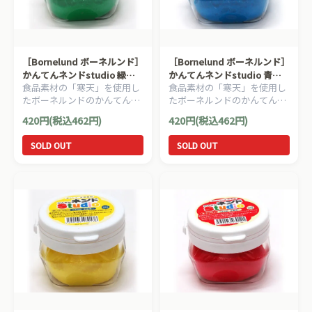
［Bornelund ボーネルンド］
［Bornelund ボーネルンド］
かんてんネンドstudio 緑
かんてんネンドstudio 青
食品素材の「寒天」を使用し
食品素材の「寒天」を使用し
（寒天粘土）
（寒天粘土）
たボーネルンドのかんてんネ
たボーネルンドのかんてんネ
ンド（寒天粘土）。はじめて
ンド（寒天粘土）。はじめて
420円(税込462円)
420円(税込462円)
のねんど遊びにもオススメで
のねんど遊びにもオススメで
す。
す。
SOLD OUT
SOLD OUT