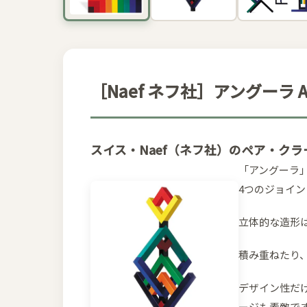
［Naef ネフ社］アングーラ An
スイス・Naef（ネフ社）のペア・ク
「アングーラ」
4つのジョイ
立体的な造形
積み重ねたり
デザイン性だ
ージも素敵で