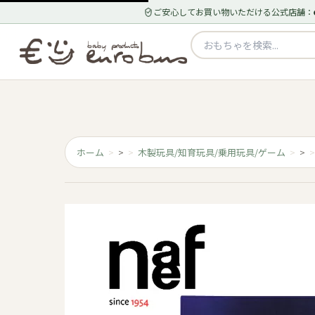
ご安心してお買い物いただける公式店舗：
ホーム
>
木製玩具/知育玩具/乗用玩具/ゲーム
>