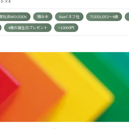
ト×4
玩具WOODEN
積み木
Naef ネフ社
TODDLER2～4歳
4歳の誕生日プレゼント
>10000円