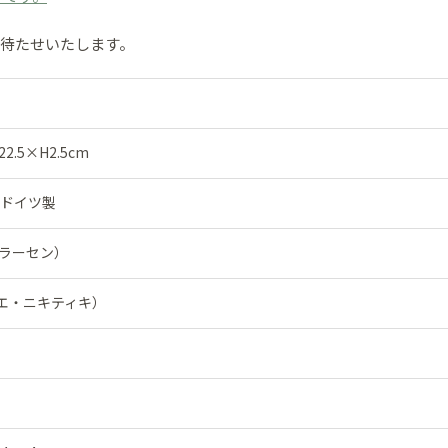
お待たせいたします。
.5×H2.5cm
※ドイツ製
・クラーセン）
（アトリエ・ニキティキ）