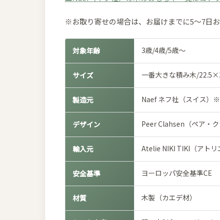
※お取り寄せの場合は、お届けまでに5～7日
3歳/4歳/5歳～
対象年齢
一番大きな積み木/22.5×22
サイズ
Naef ネフ社（スイス）
製造元
Peer Clahsen（ペア
デザイン
Atelie NIKI TIKI
輸入元
ヨーロッパ安全基準CE
安全基準
木製（カエデ材）
材質