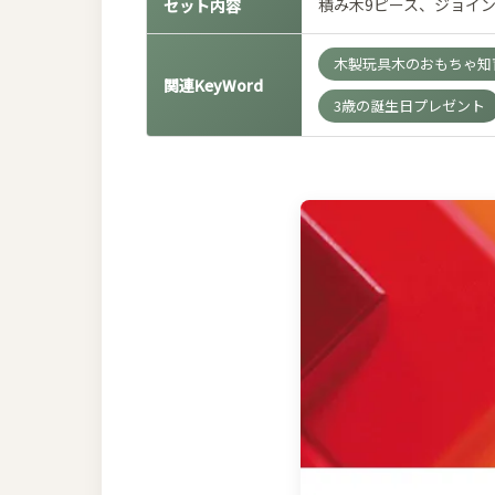
積み木9ピース、ジョイン
セット内容
木製玩具木のおもちゃ知育
関連KeyWord
3歳の誕生日プレゼント