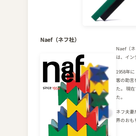
Naef（ネフ社）
Naef（
は、イン
1958
客の助言
た。 現
た。
ネフ夫妻
界のおも