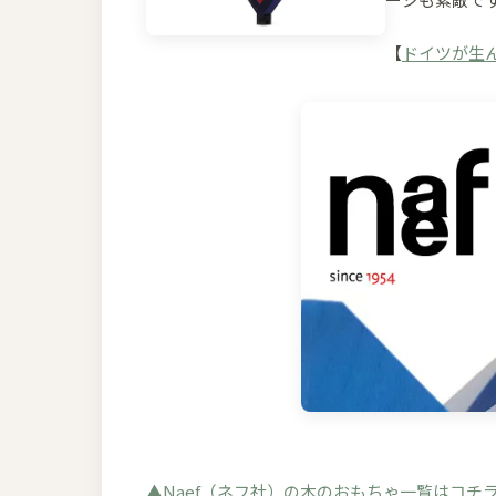
【
ドイツが生ん
▲Naef（ネフ社）の木のおもちゃ一覧はコチ