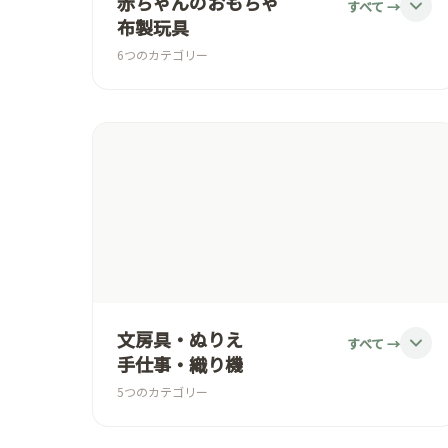
赤ちゃんのおもちゃ
すべて →
布製玩具
6つのカテゴリー
おしゃぶり/ガラガラ/木製ラトル
ベビーカーチェーン/おしゃぶりホルダー
赤ちゃんの木のおもちゃ/半年からの知育玩具
布のおもちゃ/柔らかいおもちゃ
ベッドメリー/モビール/ハンペルマン
ベビージム/プレイマット
文房具・ぬりえ
すべて →
手仕事・織り機
5つのカテゴリー
ねんど