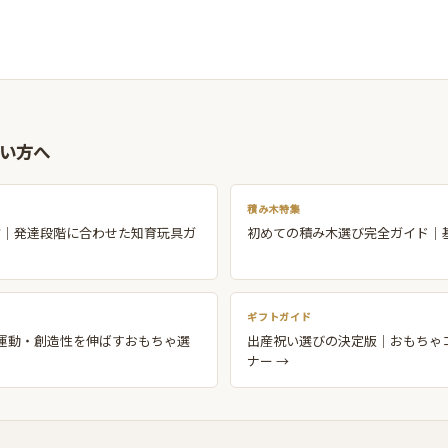
オルゴールボール
乗用玩具/手押し車
絵本/書籍
ゲーム/こま/懐かしい遊び
ドイツ民芸品
子どもの家具
雑貨/その他
い方へ
外遊び/砂場遊び/水遊び/お風呂場遊び
幼稚園・保育園にオススメのおもちゃ・遊具
積み木特集
方｜発達段階に合わせた知育玩具ガ
初めての積み木選び完全ガイド｜
ギフトガイド
運動・創造性を伸ばすおもちゃ選
出産祝い選びの決定版｜おもちゃ
ナー →