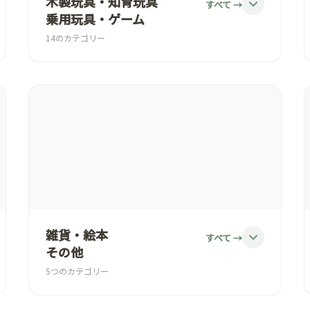
木製玩具・知育玩具
すべて →
乗用玩具・ゲーム
14のカテゴリー
積み木/ブロック
動き・音を楽しむ/玉転がし/ハンマートーイ
パズル/形あわせ/ひも通し/指先を使うおもち
ゃ
構成玩具/組み立てる遊び
車/汽車/レールセット
ままごとキッチン/ままごと/ごっこ遊び
雑貨・絵本
すべて →
ドールハウス/ドールハウス用人形
その他
5つのカテゴリー
ぬいぐるみ/お人形/お人形用品
アクセサリー/キーホルダー
プルトイ/プッシュトイ