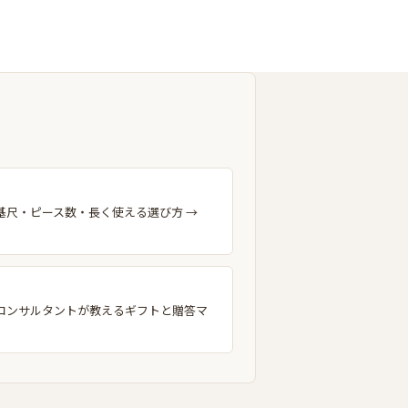
お出かけ
寝具/室内用品
基尺・ピース数・長く使える選び方 →
コンサルタントが教えるギフトと贈答マ