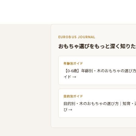
アイロンビーズ
クレヨン/ペン/色鉛筆/お絵描き
工作/ハンドクラフト
EUROBUS JOURNAL
手芸/ソーイング
おもちゃ選びをもっと深く知りた
年齢別ガイド
【0-6歳】年齢別・木のおもちゃの選び
イド →
目的別ガイド
目的別・木のおもちゃの選び方｜知育・
び →