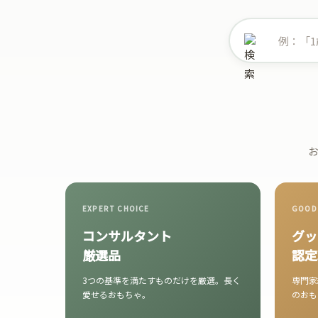
お
EXPERT CHOICE
GOOD
コンサルタント
グッ
厳選品
認定
3つの基準を満たすものだけを厳選。長く
専門家
愛せるおもちゃ。
のおも