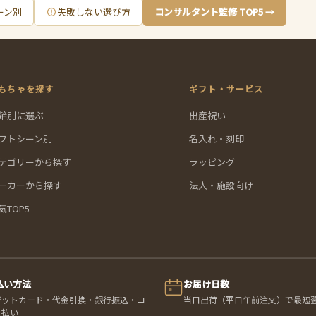
ーン別
失敗しない選び方
コンサルタント監修 TOP5 →
もちゃを探す
ギフト・サービス
齢別に選ぶ
出産祝い
フトシーン別
名入れ・刻印
テゴリーから探す
ラッピング
ーカーから探す
法人・施設向け
気TOP5
払い方法
お届け日数
ジットカード・代金引換・銀行振込・コ
当日出荷（平日午前注文）で最短
ニ払い