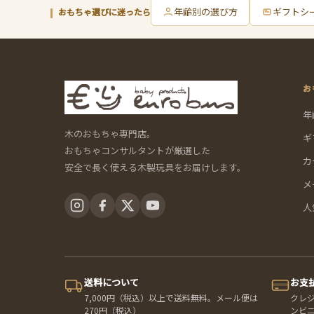
年齢別の選び方
ギフトシ
おもちゃ選びに迷ったら
お
年
木のおもちゃ専門店。
ギ
おもちゃコンサルタントが厳選した
カ
安全で長く使える木製玩具をお届けします。
メ
人
送料について
お支
7,000円（税込）以上で送料無料。メール便は
クレ
270円（税込）
ンビ