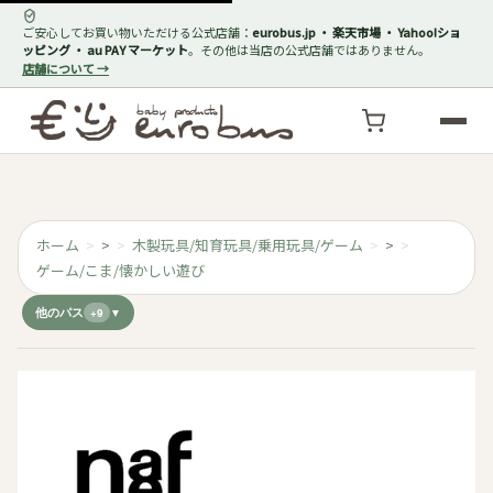
ご安心してお買い物いただける公式店舗：
eurobus.jp ・ 楽天市場 ・ Yahoo!ショ
ッピング ・ au PAY マーケット
。その他は当店の公式店舗ではありません。
店舗について →
ホーム
>
木製玩具/知育玩具/乗用玩具/ゲーム
>
ゲーム/こま/懐かしい遊び
他のパス
+9