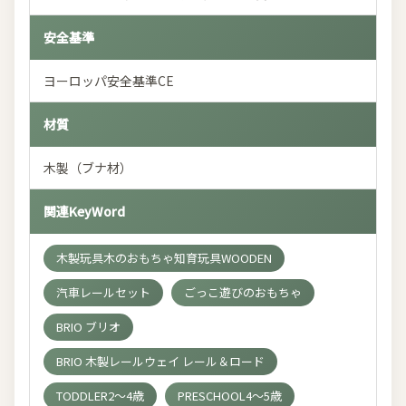
安全基準
ヨーロッパ安全基準CE
材質
木製（ブナ材）
関連KeyWord
木製玩具木のおもちゃ知育玩具WOODEN
汽車レールセット
ごっこ遊びのおもちゃ
BRIO ブリオ
BRIO 木製レールウェイ レール＆ロード
TODDLER2～4歳
PRESCHOOL4～5歳