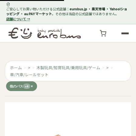
ご安心してお買い物いただける公式店舗：
eurobus.jp ・ 楽天市場 ・ Yahoo!ショ
ッピング ・ au PAY マーケット
。その他は当店の公式店舗ではありません。
店舗について →
ホーム
>
木製玩具/知育玩具/乗用玩具/ゲーム
>
車/汽車/レールセット
他のパス
+4