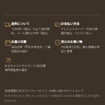
送料について
お支払い方法
7,000円（税込）以上で送料無
クレジットカード・代金引換・
料。メール便は270円（税込）
銀行振込・コンビニ払い
お届け日数
安心のお買い物
当日出荷（平日午前注文）で最
SSL暗号化対応。個人情報は安
短翌日お届け
全に管理
おもちゃコンサルタント3名在籍
専門家監修の選抟
特定商取引法
プライバシーポリシー
お問い合わせ
サイトマップ
© 木のおもちゃ 赤ちゃんのおもちゃ 木製玩具 eurobus 通販shop All Rights
Reserved.