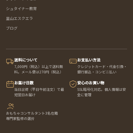
シュタイナー教育
里山エスクエラ
ブログ
送料について
お支払い方法
7,000円（税込）以上で送料無
クレジットカード・代金引換・
料。メール便は270円（税込）
銀行振込・コンビニ払い
お届け日数
安心のお買い物
当日出荷（平日午前注文）で最
SSL暗号化対応。個人情報は安
短翌日お届け
全に管理
おもちゃコンサルタント3名在籍
専門家監修の選抟