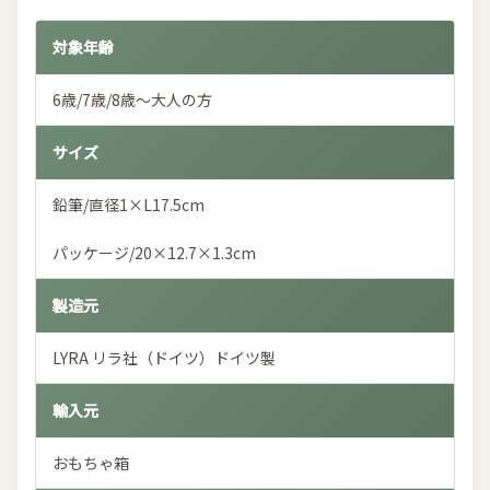
対象年齢
6歳/7歳/8歳～大人の方
サイズ
鉛筆/直径1×L17.5cm
パッケージ/20×12.7×1.3cm
製造元
LYRA リラ社（ドイツ）ドイツ製
輸入元
おもちゃ箱