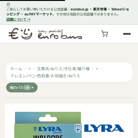
ご安心してお買い物いただける公式店舗：
eurobus.jp ・ 楽天市場 ・ Yahoo!ショ
ッピング ・ au PAY マーケット
。その他は当店の公式店舗ではありません。
店舗について →
ホーム
>
文房具/ぬりえ/手仕事/織り機
>
クレヨン/ペン/色鉛筆/お絵描き/ぬりえ
他のパス
+6