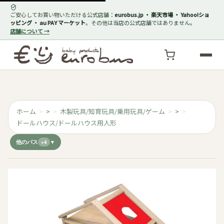
ご安心してお買い物いただける公式店舗：
eurobus.jp ・ 楽天市場 ・ Yahoo!ショ
ッピング ・ au PAY マーケット
。その他は当店の公式店舗ではありません。
店舗について →
ホーム
>
木製玩具/知育玩具/乗用玩具/ゲーム
>
ドールハウス/ドールハウス用人形
他のパス
+4