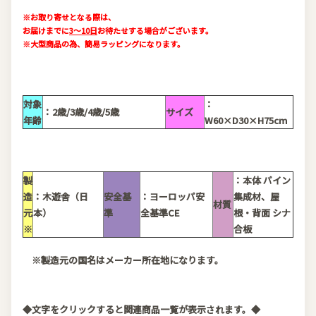
※お取り寄せとなる際は、
お届けまでに
3～10日
お待たせする場合がございます。
※大型商品の為、簡易ラッピングになります。
対象
：
：2歳/3歳/4歳/5歳
サイズ
年齢
W60×D30×H75cm
製
：本体 パイン
造
：木遊舎（日
安全基
：ヨーロッパ安
集成材、屋
材質
元
本）
準
全基準CE
根・背面 シナ
※
合板
※製造元の国名はメーカー所在地になります。
◆文字をクリックすると関連商品一覧が表示されます。◆