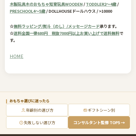
木製玩具木のおもちゃ知育玩具WOODEN
/
TODDLER2～4歳
/
PRESCHOOL4～5歳
/ DOLLHOUSEドールハウス / >10000
☆
無料ラッピング/熨斗（のし）/メッセージカード
承ります。
☆
送料全国一律680円 税抜7000円以上お買い上げで送料無料
で
す。
HOME
おもちゃ選びに迷ったら
年齢別の選び方
ギフトシーン別
失敗しない選び方
コンサルタント監修 TOP5 →