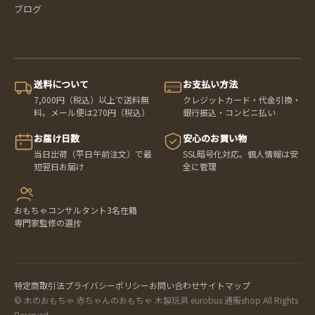
ブログ
送料について
お支払い方法
7,000円（税込）以上で送料無
クレジットカード・代金引換・
料。メール便は270円（税込）
銀行振込・コンビニ払い
お届け日数
安心のお買い物
当日出荷（平日午前注文）で最
SSL暗号化対応。個人情報は安
短翌日お届け
全に管理
おもちゃコンサルタント3名在籍
専門家監修の選抟
特定商取引法
プライバシーポリシー
お問い合わせ
サイトマップ
© 木のおもちゃ 赤ちゃんのおもちゃ 木製玩具 eurobus 通販shop All Rights
Reserved.