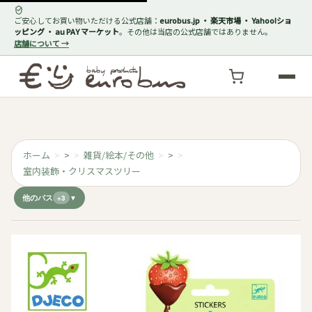
ご安心してお買い物いただける公式店舗：
eurobus.jp ・ 楽天市場 ・ Yahoo!ショ
ッピング ・ au PAY マーケット
。その他は当店の公式店舗ではありません。
店舗について →
ホーム
>
雑貨/絵本/その他
>
室内装飾・クリスマスツリー
他のパス
+3