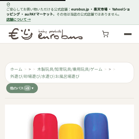
ご安心してお買い物いただける公式店舗：
eurobus.jp ・ 楽天市場 ・ Yahoo!ショ
ッピング ・ au PAY マーケット
。その他は当店の公式店舗ではありません。
店舗について →
ホーム
>
木製玩具/知育玩具/乗用玩具/ゲーム
>
外遊び/砂場遊び/水遊び/お風呂場遊び
他のパス
+5