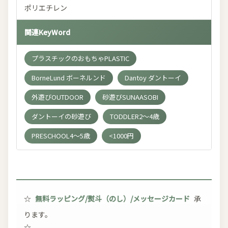
ポリエチレン
関連KeyWord
プラスチックのおもちゃPLASTIC
BorneLund ボーネルンド
Dantoy ダントーイ
外遊びOUTDOOR
砂遊びSUNAASOBI
ダントーイの砂遊び
TODDLER2～4歳
PRESCHOOL4～5歳
<1000円
☆
無料ラッピング/熨斗（のし）/メッセージカード
承
ります。
☆