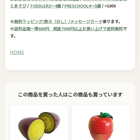
とあそび
/
TODDLER2～4歳
/
PRESCHOOL4～5歳
/ <1000
☆
無料ラッピング/熨斗（のし）/メッセージカード
承ります。
☆
送料全国一律680円 税抜7000円以上お買い上げで送料無料
で
す。
HOME
この商品を買った人はこの商品も買っています