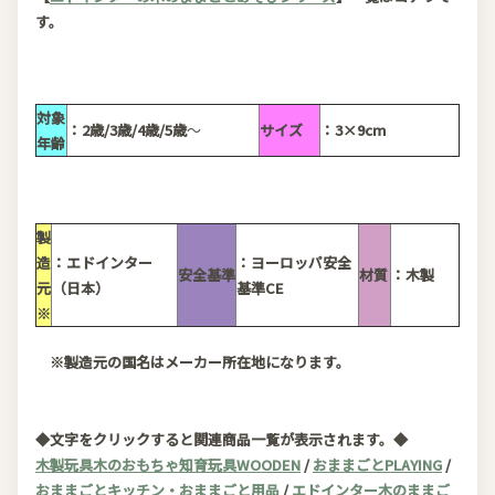
す。
対象
：2歳/3歳/4歳/5歳
～
サイズ
：3×9cm
年齢
製
造
：エドインター
：ヨーロッパ安全
安全基準
材質
：木製
元
（日本）
基準CE
※
※製造元の国名はメーカー所在地になります。
◆文字をクリックすると関連商品一覧が表示されます。◆
木製玩具木のおもちゃ知育玩具WOODEN
/
おままごとPLAYING
/
おままごとキッチン・おままごと用品
/
エドインター木のままご