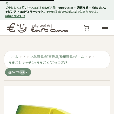
ご安心してお買い物いただける公式店舗：
eurobus.jp ・ 楽天市場 ・ Yahoo!ショ
ッピング ・ au PAY マーケット
。その他は当店の公式店舗ではありません。
店舗について →
ホーム
>
木製玩具/知育玩具/乗用玩具/ゲーム
>
ままごとキッチン/ままごと/ごっこ遊び
他のパス
+5