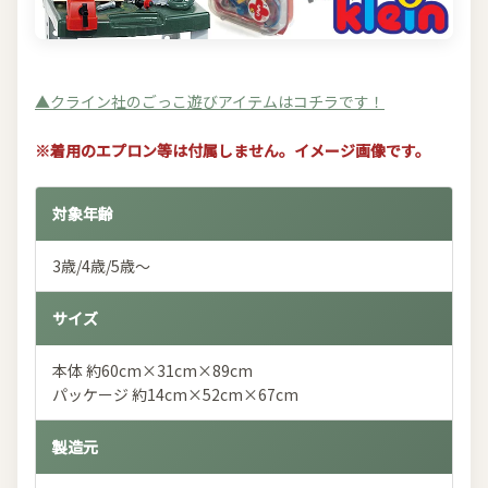
▲クライン社のごっこ遊びアイテムはコチラです！
※着用のエプロン等は付属しません。イメージ画像です。
対象年齢
3歳/4歳/5歳～
サイズ
本体 約60cm×31cm×89cm
パッケージ 約14cm×52cm×67cm
製造元