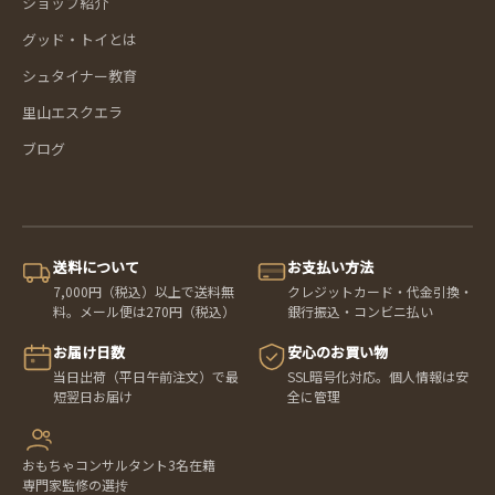
ショップ紹介
グッド・トイとは
シュタイナー教育
里山エスクエラ
ブログ
送料について
お支払い方法
7,000円（税込）以上で送料無
クレジットカード・代金引換・
料。メール便は270円（税込）
銀行振込・コンビニ払い
お届け日数
安心のお買い物
当日出荷（平日午前注文）で最
SSL暗号化対応。個人情報は安
短翌日お届け
全に管理
おもちゃコンサルタント3名在籍
専門家監修の選抟