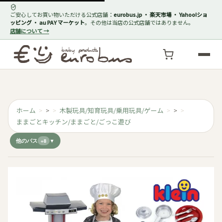
ご安心してお買い物いただける公式店舗：
eurobus.jp ・ 楽天市場 ・ Yahoo!ショ
ッピング ・ au PAY マーケット
。その他は当店の公式店舗ではありません。
店舗について →
ホーム
>
木製玩具/知育玩具/乗用玩具/ゲーム
>
ままごとキッチン/ままごと/ごっこ遊び
他のパス
+8