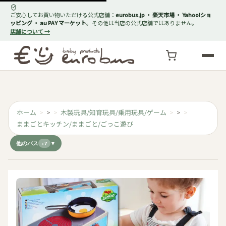
ご安心してお買い物いただける公式店舗：
eurobus.jp ・ 楽天市場 ・ Yahoo!ショ
ッピング ・ au PAY マーケット
。その他は当店の公式店舗ではありません。
店舗について →
ホーム
>
木製玩具/知育玩具/乗用玩具/ゲーム
>
ままごとキッチン/ままごと/ごっこ遊び
他のパス
+7