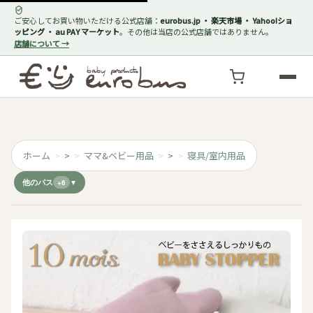
ご安心してお買い物いただける公式店舗：
eurobus.jp ・ 楽天市場 ・ Yahoo!ショ
ッピング ・ au PAY マーケット
。その他は当店の公式店舗ではありません。
店舗について →
ホーム
>
ママ&ベビー用品
>
寝具/室内用品
他のパス
+6