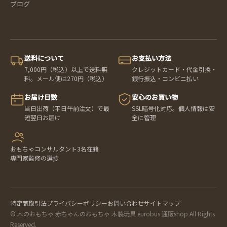
ブログ
送料について
お支払い方法
7,000円（税込）以上で送料無
クレジットカード・代金引換・
料。メール便は270円（税込）
銀行振込・コンビニ払い
お届け日数
安心のお買い物
当日出荷（平日午前注文）で最
SSL暗号化対応。個人情報は安
短翌日お届け
全に管理
おもちゃコンサルタント3名在籍
専門家監修の選抟
特定商取引法
プライバシーポリシー
お問い合わせ
サイトマップ
© 木のおもちゃ 赤ちゃんのおもちゃ 木製玩具 eurobus 通販shop All Rights
Reserved.