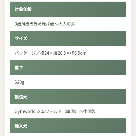
対象年齢
3歳/4歳/5歳/6歳/7歳～大人の方
サイズ
パッケージ／横24×縦28.5×幅6.5cm
重さ
520g
製造元
Gymworld ジムワールド（韓国）※中国製
輸入元