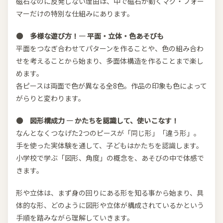
磁石なのに反発しない理由は、中で磁石が動くマグ・フォー
マーだけの特別な仕組みにあります。
● 多様な遊び方！― 平面・立体・色あそびも
平面をつなぎ合わせてパターンを作ることや、色の組み合わ
せを考えることから始まり、多面体構造を作ることまで楽し
めます。
各ピースは両面で色が異なる全8色。作品の印象も色によって
がらりと変わります。
● 図形構成力 ― かたちを認識して、使いこなす！
なんとなくつなげた2つのピースが「同じ形」「違う形」。
手を使った実体験を通して、子どもはかたちを認識します。
小学校で学ぶ「図形、角度」の概念を、あそびの中で体感で
きます。
形や立体は、まず身の回りにある形を知る事から始まり、具
体的な形、どのように図形や立体が構成されているかという
手順を踏みながら理解していきます。