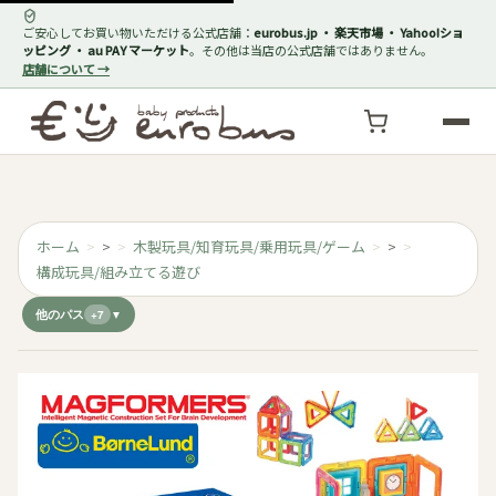
ご安心してお買い物いただける公式店舗：
eurobus.jp ・ 楽天市場 ・ Yahoo!ショ
ッピング ・ au PAY マーケット
。その他は当店の公式店舗ではありません。
店舗について →
ホーム
>
木製玩具/知育玩具/乗用玩具/ゲーム
>
構成玩具/組み立てる遊び
他のパス
+7