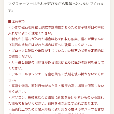
マグフォーマーはそれを遊びながら理解へとつないでくれま
す。
■注意事項
・小さな磁石を内蔵し誤飲の危険性があるためお子様が口の中に
入れないようご注意ください。
・製品から磁石が外れた場合は必ず回収し破棄、磁石が黒ずんだ
り磁石の塗装がはがれた場合は直ちに破棄してください。
・ブロックに隙間や亀裂が生じていないか磁石の状態を定期的に
ご確認ください。
・万一磁石誤飲の可能性がある場合は直ちに医師の診察を受けて
ください。
・アルコールやシンナーを含む薬品・洗剤を使い拭かないでくだ
さい。
・高温や低温、直射日光があたる・湿度の高い場所で保管しない
でください。
・パソコン、携帯電話など磁気に影響を受けやすいものから離れ
た場所でお使いください。故障を引き起こす恐れがあります。
・品質向上のためご購入時期により異なる色や形のパーツを含む