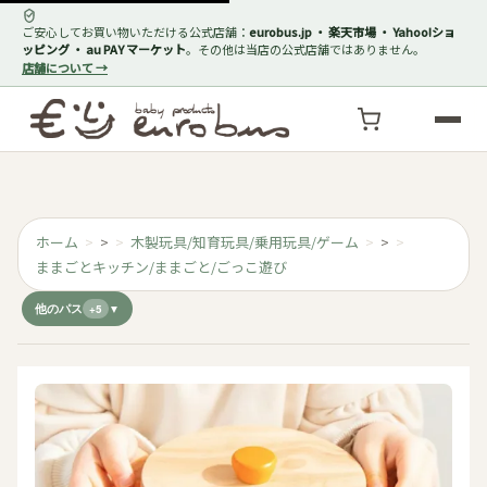
ご安心してお買い物いただける公式店舗：
eurobus.jp ・ 楽天市場 ・ Yahoo!ショ
ッピング ・ au PAY マーケット
。その他は当店の公式店舗ではありません。
店舗について →
ホーム
>
木製玩具/知育玩具/乗用玩具/ゲーム
>
ままごとキッチン/ままごと/ごっこ遊び
他のパス
+5