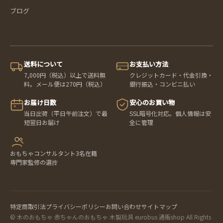
ブログ
送料について
お支払い方法
7,000円（税込）以上で送料無
クレジットカード・代金引換・
料。メール便は270円（税込）
銀行振込・コンビニ払い
お届け日数
安心のお買い物
当日出荷（平日午前注文）で最
SSL暗号化対応。個人情報は安
短翌日お届け
全に管理
おもちゃコンサルタント3名在籍
専門家監修の選抟
特定商取引法
プライバシーポリシー
お問い合わせ
サイトマップ
© 木のおもちゃ 赤ちゃんのおもちゃ 木製玩具 eurobus 通販shop All Rights