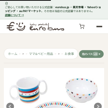
ご安心してお買い物いただける公式店舗：
eurobus.jp ・ 楽天市場 ・ Yahoo!ショ
ッピング ・ au PAY マーケット
。その他は当店の公式店舗ではありません。
店舗について →
ホーム
>
ママ&ベビー用品
>
お食事
他のパス
+5