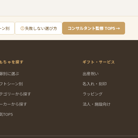
ーン別
失敗しない選び方
コンサルタント監修 TOP5 →
もちゃを探す
ギフト・サービス
齢別に選ぶ
出産祝い
フトシーン別
名入れ・刻印
テゴリーから探す
ラッピング
ーカーから探す
法人・施設向け
気TOP5