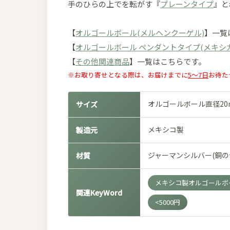
手のひらの上でを転がす『
プレーンタイプ
』と
【
オルゴールボール(メルヘンクーゲル)
】一覧
【
オルゴールボール ペンダントタイプ(メキシ
【
その他関連商品
】一覧はこちらです。
※お取り寄せとなる際は、お届けまでに
5～7日
お待た
オルゴールボール直径20
サイズ
メキシコ製
製造元
ジャーマンシルバー(銅の
材質
メキシコ製オルゴールボ
関連KeyWord
<5000円