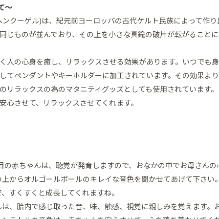
て～
ヘンクーゲル)は、紀元前ヨーロッパの古代ケルト民族によって作り
同じものが並んでおり、その上を小さな真鍮の破片が転がることに
く人の心身を癒し、リラックスさせる効果があります。いつでも
してペンダントやキーホルダーに加工されています。その効果より
のリラックスの為のマタニティグッズとしても使用されています。
安心させて、リラックスさせてくれます。
月)目の赤ちゃんは、聴覚が発育しますので、おなかの中でお母さん
の上からオルゴールボールのキレイな音色を聞かせてあげて下さい
で、すくすくと成長してくれますね。
んは、胎内で感じ取った音、味、触感、視覚に親しみを覚えます。