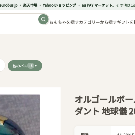
eurobus.jp ・ 楽天市場 ・ Yahoo!ショッピング ・ au PAY マーケット
。その他は当
おもちゃを探す
カテゴリーから探す
ギフトを
ル
他のパス
+5
オルゴールボー
ダント 地球儀 2
型番
44-20N