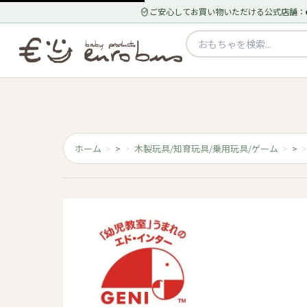
ご安心してお買い物いただける公式店舗：
ホーム
>
木製玩具/知育玩具/乗用玩具/ゲーム
>