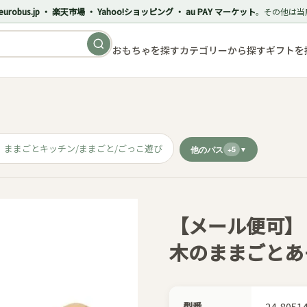
eurobus.jp ・ 楽天市場 ・ Yahoo!ショッピング ・ au PAY マーケット
。その他は当
おもちゃを探す
カテゴリーから探す
ギフトを
ままごとキッチン/ままごと/ごっこ遊び
他のパス
+5
【メール便可】［E
木のままごとあ
型番
24-8051