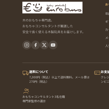
お
年
木のおもちゃ専門店。
ギ
おもちゃコンサルタントが厳選した
カ
安全で長く使える木製玩具をお届けします。
メ
人
送料について
お支
7,000円（税込）以上で送料無料。メール便は
クレ
270円（税込）
ンビ
おもちゃコンサルタント3名在籍
専門家監修の選抟