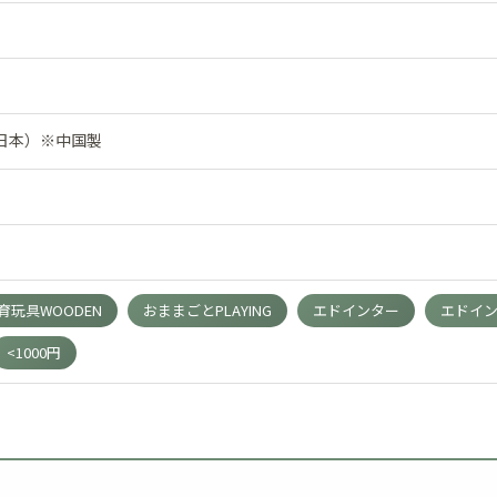
ー（日本）※中国製
玩具WOODEN
おままごとPLAYING
エドインター
エドイ
<1000円