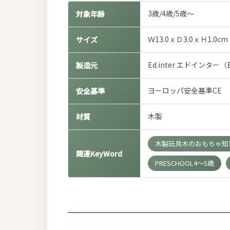
3歳/4歳/5歳～
対象年齢
Ｗ13.0ｘＤ3.0ｘＨ1.0cm
サイズ
Ed.inter エドインタ
製造元
ヨーロッパ安全基準CE
安全基準
木製
材質
木製玩具木のおもちゃ知育
関連KeyWord
PRESCHOOL4～5歳