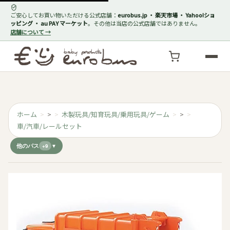
ご安心してお買い物いただける公式店舗：
eurobus.jp ・ 楽天市場 ・ Yahoo!ショ
ッピング ・ au PAY マーケット
。その他は当店の公式店舗ではありません。
店舗について →
ホーム
>
木製玩具/知育玩具/乗用玩具/ゲーム
>
車/汽車/レールセット
他のパス
+9