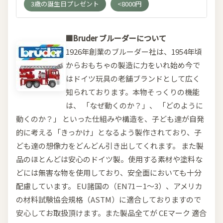
3歳の誕生日プレゼント
<8000円
■Bruder ブルーダーについて
1926年創業のブルーダー社は、1954年頃
からおもちゃの製造に力をいれ始め今で
はドイツ玩具の老舗ブランドとして広く
知られております。本物そっくりの機能
は、 「なぜ動くのか？」、 「どのように
動くのか？」 といった仕組みや構造を、子ども達が自発
的に考える「きっかけ」となるよう製作されており、子
ども達の想像力をどんどん引き出してくれます。 また製
品のほとんどは安心のドイツ製。使用する素材や塗料な
どには無害な物を使用しており、安全面においても十分
配慮しています。 EU諸国の（EN71－1～3）、アメリカ
の材料試験協会規格（ASTM）に適合しておりますので
安心してお取扱頂けます。また製品全てが CEマーク 適合