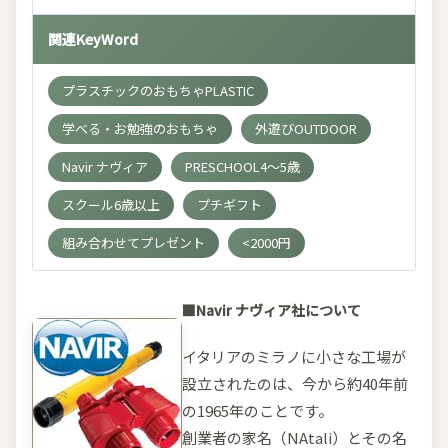
関連KeyWord
プラスチックのおもちゃPLASTIC
学べる・お勉強のおもちゃ
外遊びOUTDOOR
Navir ナヴィア
PRESCHOOL4～5歳
スクール6歳以上
プチギフト
組み合わせてプレゼント
<2000円
■Navir ナヴィア社について
イタリアのミラノに小さな工場が
設立されたのは、今から約40年前
の1965年のことです。
創業者の家名（NAtali）とその名