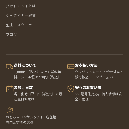
グッド・トイとは
シュタイナー教育
里山エスクエラ
ブログ
送料について
お支払い方法
7,000円（税込）以上で送料無
クレジットカード・代金引換・
料。メール便は270円（税込）
銀行振込・コンビニ払い
お届け日数
安心のお買い物
当日出荷（平日午前注文）で最
SSL暗号化対応。個人情報は安
短翌日お届け
全に管理
おもちゃコンサルタント3名在籍
専門家監修の選抟