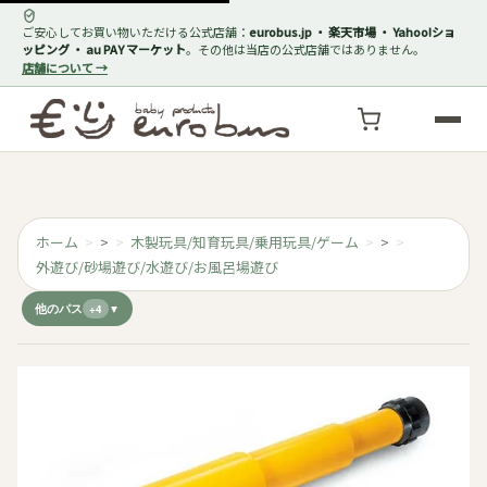
ご安心してお買い物いただける公式店舗：
eurobus.jp ・ 楽天市場 ・ Yahoo!ショ
ッピング ・ au PAY マーケット
。その他は当店の公式店舗ではありません。
店舗について →
ホーム
>
木製玩具/知育玩具/乗用玩具/ゲーム
>
外遊び/砂場遊び/水遊び/お風呂場遊び
他のパス
+4