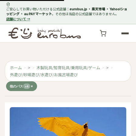
ご安心してお買い物いただける公式店舗：
eurobus.jp ・ 楽天市場 ・ Yahoo!ショ
ッピング ・ au PAY マーケット
。その他は当店の公式店舗ではありません。
店舗について →
ホーム
>
木製玩具/知育玩具/乗用玩具/ゲーム
>
外遊び/砂場遊び/水遊び/お風呂場遊び
他のパス
+4