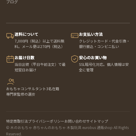
ブログ
送料について
お支払い方法
7,000円（税込）以上で送料無
クレジットカード・代金引換・
料。メール便は270円（税込）
銀行振込・コンビニ払い
お届け日数
安心のお買い物
当日出荷（平日午前注文）で最
SSL暗号化対応。個人情報は安
短翌日お届け
全に管理
おもちゃコンサルタント3名在籍
専門家監修の選抟
特定商取引法
プライバシーポリシー
お問い合わせ
サイトマップ
© 木のおもちゃ 赤ちゃんのおもちゃ 木製玩具 eurobus 通販shop All Rights
Reserved.