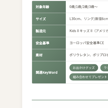
0歳/1歳/2歳/3歳～
対象年齢
L30cm、リング/直径6c
サイズ
Kids II キッズ II（ア
製造元
ヨーロッパ安全基準CE
安全基準
ポリウレタン、ポリプロ
素材
お出かけグッズ
ラ
関連KeyWord
組み合わせてプレゼント