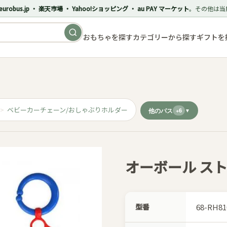
eurobus.jp ・ 楽天市場 ・ Yahoo!ショッピング ・ au PAY マーケット
。その他は当
おもちゃを探す
カテゴリーから探す
ギフトを
ベビーカーチェーン/おしゃぶりホルダー
他のパス
+6
オーボール ス
型番
68-RH81