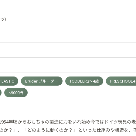
イツ）
ASTIC
Bruder ブルーダー
TODDLER2～4歳
PRESCHOOL
<9000円
、1954年頃からおもちゃの製造に力をいれ始め今ではドイツ玩具
くのか？」、 「どのように動くのか？」 といった仕組みや構造を