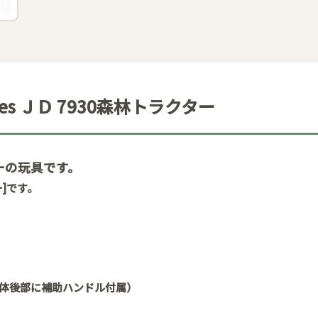
eries ＪＤ 7930森林トラクター
ーの玩具です。
ー]です。
本体後部に補助ハンドル付属）
節