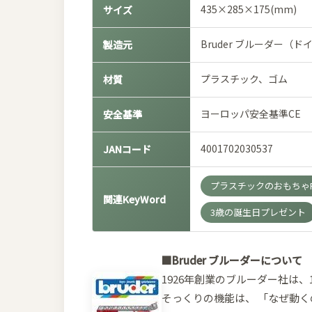
435×285×175(mm)
サイズ
Bruder ブルーダー（ド
製造元
プラスチック、ゴム
材質
ヨーロッパ安全基準CE
安全基準
4001702030537
JANコード
プラスチックのおもちゃPL
関連KeyWord
3歳の誕生日プレゼント
■Bruder ブルーダーについて
1926年創業のブルーダー社は
そっくりの機能は、 「なぜ動