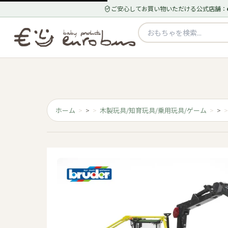
ご安心してお買い物いただける公式店舗：
ホーム
>
木製玩具/知育玩具/乗用玩具/ゲーム
>