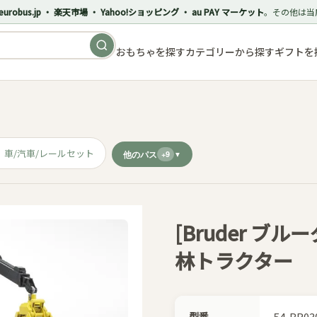
eurobus.jp ・ 楽天市場 ・ Yahoo!ショッピング ・ au PAY マーケット
。その他は当
おもちゃを探す
カテゴリーから探す
ギフトを
車/汽車/レールセット
他のパス
+9
[Bruder ブルーダ
林トラクター
型番
54-BR03