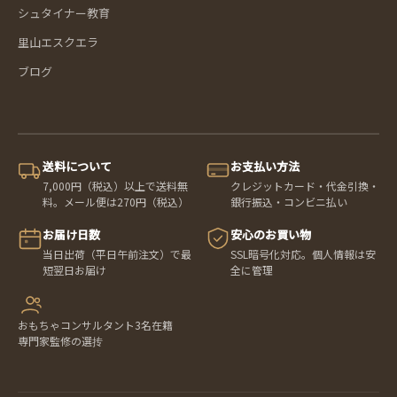
シュタイナー教育
里山エスクエラ
ブログ
送料について
お支払い方法
7,000円（税込）以上で送料無
クレジットカード・代金引換・
料。メール便は270円（税込）
銀行振込・コンビニ払い
お届け日数
安心のお買い物
当日出荷（平日午前注文）で最
SSL暗号化対応。個人情報は安
短翌日お届け
全に管理
おもちゃコンサルタント3名在籍
専門家監修の選抟