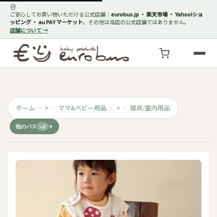
ご安心してお買い物いただける公式店舗：
eurobus.jp ・ 楽天市場 ・ Yahoo!ショ
ッピング ・ au PAY マーケット
。その他は当店の公式店舗ではありません。
店舗について →
ホーム
>
ママ&ベビー用品
>
寝具/室内用品
他のパス
+3