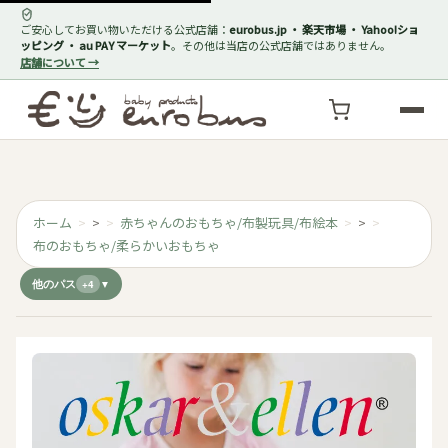
ご安心してお買い物いただける公式店舗：
eurobus.jp ・ 楽天市場 ・ Yahoo!ショ
ッピング ・ au PAY マーケット
。その他は当店の公式店舗ではありません。
店舗について →
ホーム
>
赤ちゃんのおもちゃ/布製玩具/布絵本
>
布のおもちゃ/柔らかいおもちゃ
他のパス
+4