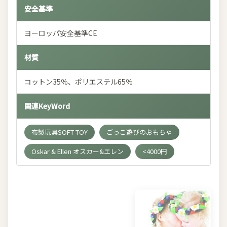
安全基準
ヨーロッパ安全基準CE
材質
コットン35％、ポリエステル65％
関連KeyWord
布製玩具SOFT TOY
ごっこ遊びのおもちゃ
Oskar & Ellen オスカー&エレン
<4000円