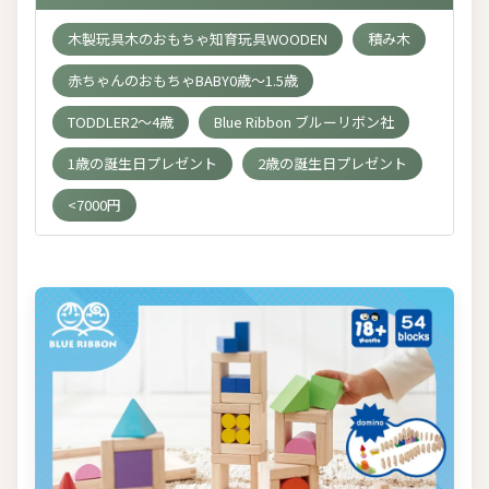
木製玩具木のおもちゃ知育玩具WOODEN
積み木
赤ちゃんのおもちゃBABY0歳～1.5歳
TODDLER2～4歳
Blue Ribbon ブルーリボン社
1歳の誕生日プレゼント
2歳の誕生日プレゼント
<7000円