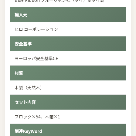
Blue Ribbon ブルーリボン社（タイ）※タイ製
輸入元
ヒロ コーポレーション
安全基準
ヨーロッパ安全基準CE
材質
木製（天然木）
セット内容
ブロック×54、木箱×1
関連KeyWord