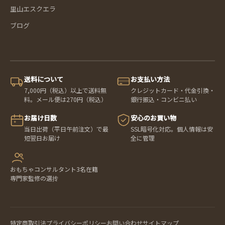
里山エスクエラ
ブログ
送料について
お支払い方法
7,000円（税込）以上で送料無
クレジットカード・代金引換・
料。メール便は270円（税込）
銀行振込・コンビニ払い
お届け日数
安心のお買い物
当日出荷（平日午前注文）で最
SSL暗号化対応。個人情報は安
短翌日お届け
全に管理
おもちゃコンサルタント3名在籍
専門家監修の選抟
特定商取引法
プライバシーポリシー
お問い合わせ
サイトマップ