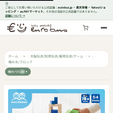
ご安心してお買い物いただける公式店舗：
eurobus.jp ・ 楽天市場 ・ Yahoo!ショ
ッピング ・ au PAY マーケット
。その他は当店の公式店舗ではありません。
店舗について →
ホーム
>
木製玩具/知育玩具/乗用玩具/ゲーム
>
積み木/ブロック
他のパス
+8