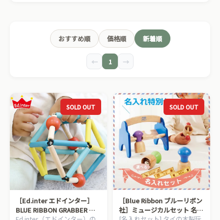
おすすめ順
価格順
新着順
←
1
→
SOLD OUT
SOLD OUT
［Ed.inter エドインター］
［Blue Ribbon ブルーリボン
BLUE RIBBON GRABBER グ
社］ミュージカルセット 名入
Ed.inter（エドインター）の
[名入れセット] タイの木製玩
ラバー
れセット