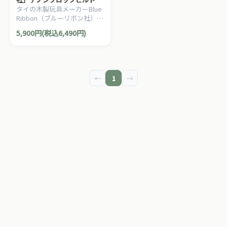
タイの木製玩具メーカーBlue
Ribbon（ブルーリボン社）の
カラフルな屋根の小さな街が
5,900円(税込6,490円)
作れる木製ビルディングブロ
ックです。
←
1
→