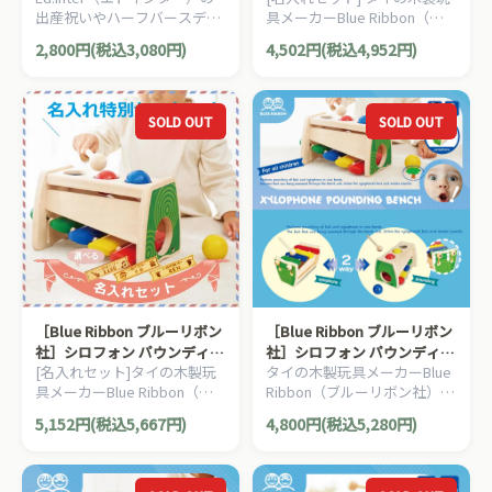
出産祝いやハーフバースデ
具メーカーBlue Ribbon（ブ
イ、男の子、女の子の誕生
ルーリボン社）の4つの音が
2,800円(税込3,080円)
4,502円(税込4,952円)
日、クリスマスプレゼントに
楽しめるパーカッションセッ
おすすめの、不思議な形に変
ト。ラトル（ガラガラ）とし
形する、ベビーのための木の
ても使用できます。
おもちゃです 。
SOLD OUT
SOLD OUT
［Blue Ribbon ブルーリボン
［Blue Ribbon ブルーリボン
社］シロフォン パウンディン
社］シロフォン パウンディン
[名入れセット]タイの木製玩
タイの木製玩具メーカーBlue
グベンチ 名入れセット
グベンチ
具メーカーBlue Ribbon（ブ
Ribbon（ブルーリボン社）の
ルーリボン社）の木琴も楽し
木琴も楽しめるトンカチ玉落
5,152円(税込5,667円)
4,800円(税込5,280円)
めるトンカチ玉落としです。
としです。