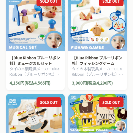
SOLD OUT
SOLD OUT
［Blue Ribbon ブルーリボン
［Blue Ribbon ブルーリボン
社］ミュージカルセット
社］フィッシングゲーム
タイの木製玩具メーカーBlue
タイの木製玩具メーカーBlue
Ribbon（ブルーリボン社）の
Ribbon（ブルーリボン社）の
4つの音が楽しめるパーカッ
釣りあげるとお魚の口が閉ま
4,150円(税込4,565円)
3,900円(税込4,290円)
ションセット。ラトル（ガラ
る新感覚のお魚釣りゲームで
ガラ）としても使用できま
す。
す。
SOLD OUT
SOLD OUT