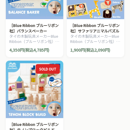
［Blue Ribbon ブルーリボン
［Blue Ribbon ブルーリボン
社］バランスベーカー
社］サファリアニマルパズル
タイの木製玩具メーカーBlue
タイの木製玩具メーカーBlue
Ribbon（ブルーリボン社）の
Ribbon（ブルーリボン社）の
ユニークなケーキ屋さんのバ
厚みの違いが楽しい木製アニ
4,350円(税込4,785円)
1,900円(税込2,090円)
ランスゲームです。
マルパズルです。
SOLD OUT
［Blue Ribbon ブルーリボン
社］テノンブロックビルド