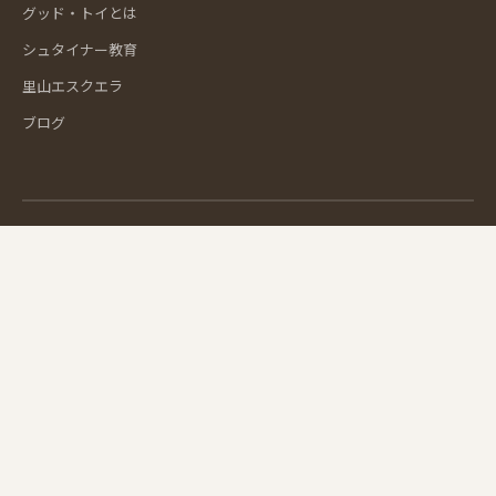
グッド・トイとは
シュタイナー教育
里山エスクエラ
ブログ
送料について
お支払い方法
7,000円（税込）以上で送料無
クレジットカード・代金引換・
料。メール便は270円（税込）
銀行振込・コンビニ払い
お届け日数
安心のお買い物
当日出荷（平日午前注文）で最
SSL暗号化対応。個人情報は安
短翌日お届け
全に管理
おもちゃコンサルタント3名在籍
専門家監修の選抟