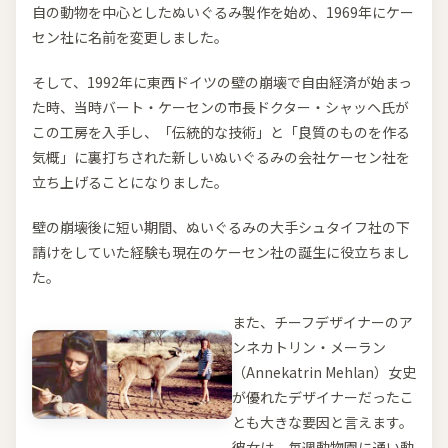
自の動物を中心としたぬいぐるみ製作を始め、1969年にケー
セン社に名前を変更しました。
そして、1992年に東西ドイツの壁の崩壊で自由経済が始まっ
た時、当時バート・ケーセンの市長ドクター・シャッヘ氏が
この工房を入手し、「伝統的な技術」と「良質のものを作る
気概」に裏打ちされた新しいぬいぐるみの会社ケーセン社を
立ち上げることになりました。
壁の崩壊後に短い期間、ぬいぐるみの大手シュタイフ社の下
請けをしていた経験も現在のケーセン社の誕生に役立ちまし
た。
また、チーフデザイナーのア
ンネカトリン・メーラン
（Annekatrin Mehlan）女史
が優れたデザイナーだったこ
とも大きな要因と言えます。
彼女は、毎週動物園に通い動