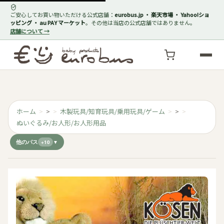
ご安心してお買い物いただける公式店舗：
eurobus.jp ・ 楽天市場 ・ Yahoo!ショ
ッピング ・ au PAY マーケット
。その他は当店の公式店舗ではありません。
店舗について →
ホーム
>
木製玩具/知育玩具/乗用玩具/ゲーム
>
ぬいぐるみ/お人形/お人形用品
他のパス
+10