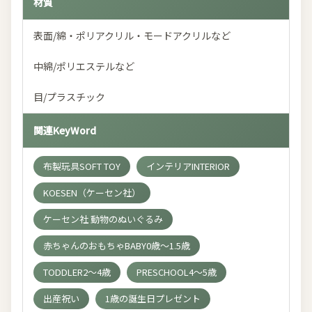
材質
表面/綿・ポリアクリル・モードアクリルなど
中綿/ポリエステルなど
目/プラスチック
関連KeyWord
布製玩具SOFT TOY
インテリアINTERIOR
KOESEN（ケーセン社）
ケーセン社 動物のぬいぐるみ
赤ちゃんのおもちゃBABY0歳～1.5歳
TODDLER2～4歳
PRESCHOOL4～5歳
出産祝い
1歳の誕生日プレゼント