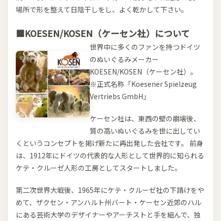
場所で形を整えて日陰干しをし、よく乾かして下さい。
■KOESEN/KOSEN（ケーセン社）について
世界中に多くのファンを持つドイツ
のぬいぐるみメーカー
KOESEN/KOSEN（ケーセン社）。
※正式名称「Koesener Spielzeug
Vertriebs GmbH」
ケーセン社は、東西の壁の崩壊後、
質の高いぬいぐるみを世に出してい
くというコンセプトを掲げ新たに再出発した会社です。 前身
は、1912年にドイツの代表的な人形として世界的に知られる
ケテ・クルーゼ人形の工房としてスタートしました。
第二次世界大戦後、1965年にケテ・クルーゼ社の下請けをや
めて、ザクセン・アンハルト州バート・ケーセン近郊のハル
にある芸術大学のデザイナーやアーチストと手を組んで、独