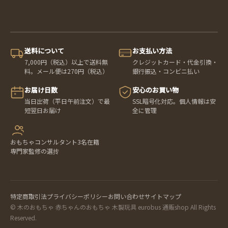
送料について
お支払い方法
7,000円（税込）以上で送料無
クレジットカード・代金引換・
料。メール便は270円（税込）
銀行振込・コンビニ払い
お届け日数
安心のお買い物
当日出荷（平日午前注文）で最
SSL暗号化対応。個人情報は安
短翌日お届け
全に管理
おもちゃコンサルタント3名在籍
専門家監修の選抟
特定商取引法
プライバシーポリシー
お問い合わせ
サイトマップ
© 木のおもちゃ 赤ちゃんのおもちゃ 木製玩具 eurobus 通販shop All Rights
Reserved.