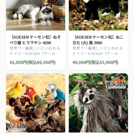
［KOESEN ケーセン社］ねそ
［KOESEN ケーセン社］ねこ
べり猫 ヒマラヤン 4390
立ち (大) 黒 3960
世界で一番美しいといわれる
世界で一番美しいといわれる
ドイツ・KOESEN（ケーセン
ドイツ・KOESEN（ケーセン
社）の動物のぬいぐるみ。愛
社）の動物のぬいぐるみ。愛
63,000円(税込69,300円)
49,000円(税込53,900円)
らしい表情の猫（ねこ/ネコ）
らしい表情の猫（ねこ/ネコ）
のぬいぐるみです。
のぬいぐるみです。