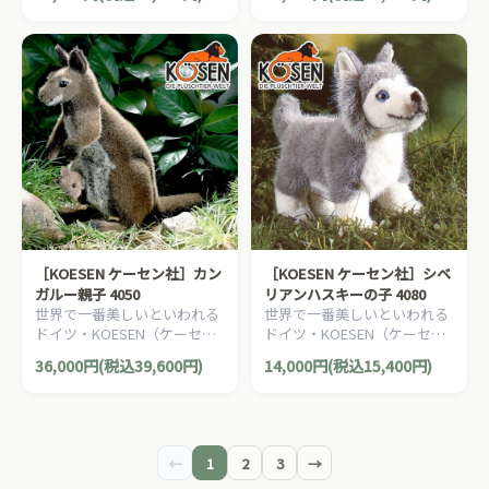
らしい表情のアルパカのぬい
らしい表情のオランウータン
ぐるみです。
のぬいぐるみです。
［KOESEN ケーセン社］カン
［KOESEN ケーセン社］シベ
ガルー親子 4050
リアンハスキーの子 4080
世界で一番美しいといわれる
世界で一番美しいといわれる
ドイツ・KOESEN（ケーセン
ドイツ・KOESEN（ケーセン
社）の動物のぬいぐるみ。愛
社）の動物のぬいぐるみ。愛
36,000円(税込39,600円)
14,000円(税込15,400円)
らしい表情のカンガルーのぬ
らしい表情の犬（イヌ/いぬ）
いぐるみです。
のぬいぐるみです。
←
1
2
3
→