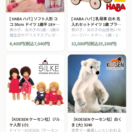
[ HABA ハバ ] ソフト人形 コ
[ HABA ハバ ] 乳母車 白木 名
コ 30cm ドイツ 1歳半 18ヶ月
入れセットドイツ 1歳 ブラザ
男の子、女の子の1歳・2歳の
男の子、女の子の出産祝いや
ブラザージョルダン ごっこ遊
ージョルダン ドールベッド
誕生日やクリスマスプレゼン
ハーフバースデー、1歳・2歳
び お世話 ドール ぬいぐるみ
ドールバギー ワゴン 手押し
トにおすすめの、ドイツ
の誕生日やクリスマスプレゼ
ウォルドルフ
車 人形
6,400円(税込7,040円)
32,000円(税込35,200円)
HABA ハバ社の木のおもち
ントにおすすめの、ドイツ
ゃ、知育玩具です。
HABA ハバ社の木のおもち
ゃ、赤ちゃんのおもちゃで
す。
［KOESEN ケーセン社］ジル
［KOESEN ケーセン社］白く
ケ人形 (小)
ま (大) 3240
ドイツ・KOESEN（ケーセン
世界で一番美しいといわれる