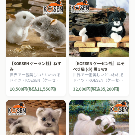
［KOESEN ケーセン社］ねず
［KOESEN ケーセン社］ねそ
み
べり猫 (小) 黒 5470
世界で一番美しいといわれる
世界で一番美しいといわれる
ドイツ・KOESEN（ケーセン
ドイツ・KOESEN（ケーセン
社）の動物のぬいぐるみ。愛
社）の動物のぬいぐるみ。愛
10,500円(税込11,550円)
32,000円(税込35,200円)
らしい表情のネズミのぬいぐ
らしい表情の猫（ねこ/ネコ）
るみです。
のぬいぐるみです。