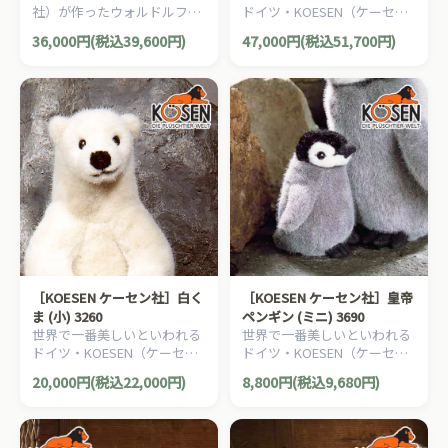
社）が作ったウォルドルフ人
ドイツ・KOESEN（ケーセン
形「ジルケ人形」です。ジル
社）の動物のぬいぐるみ。愛
36,000円(税込39,600円)
47,000円(税込51,700円)
ケ人形は、お子さまのはじめ
らしい表情のシロクマのぬい
てのお友達にオススメです。
ぐるみです。
［KOESEN ケーセン社］白く
［KOESEN ケーセン社］皇帝
ま (小) 3260
ペンギン (ミニ) 3690
世界で一番美しいといわれる
世界で一番美しいといわれる
ドイツ・KOESEN（ケーセン
ドイツ・KOESEN（ケーセン
社）の動物のぬいぐるみ。愛
社）の動物のぬいぐるみ。愛
20,000円(税込22,000円)
8,800円(税込9,680円)
らしい表情のシロクマのぬい
らしい表情のペンギンのぬい
ぐるみです。
ぐるみです。