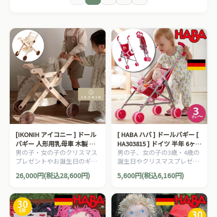
[IKONIH アイコニー ] ドール
[ HABA ハバ ] ドールバギー [
バギー 人形用乳母車 木製 檜
HA303815 ] ドイツ 半年 6ヶ月
男の子・女の子のクリスマス
男の子、女の子の3歳・4歳の
日本産ひのき 木製おままごと
ブラザージョルダン ごっこ遊
プレゼントやお誕生日のギフ
誕生日やクリスマスプレゼン
ごっこ遊び
び お世話 乳母車 ぬいぐるみ
ト、保育園や施設にもぴった
トにおすすめの、ドイツ
折りたたみ
26,000円(税込28,600円)
5,600円(税込6,160円)
りな、[IKONIH アイコニー ド
HABA ハバ社の木のおもち
ールバギー ] です。
ゃ、知育玩具です。