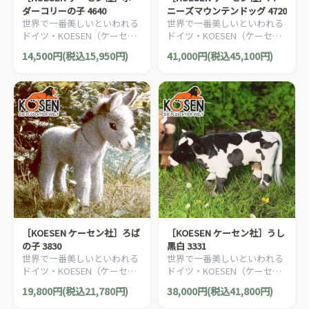
ダーコリーの子 4640
ニーズマウンテンドッグ 4720
世界で一番美しいといわれる
世界で一番美しいといわれる
ドイツ・KOESEN（ケーセン
ドイツ・KOESEN（ケーセン
社）の動物のぬいぐるみ。愛
社）の動物のぬいぐるみ。愛
14,500円(税込15,950円)
41,000円(税込45,100円)
らしい表情の犬（イヌ/いぬ）
らしい表情の犬（イヌ/いぬ）
のぬいぐるみです。
のぬいぐるみです。
［KOESEN ケーセン社］ろば
［KOESEN ケーセン社］うし
の子 3830
黒白 3331
世界で一番美しいといわれる
世界で一番美しいといわれる
ドイツ・KOESEN（ケーセン
ドイツ・KOESEN（ケーセン
社）の動物のぬいぐるみ。愛
社）の動物のぬいぐるみ。愛
19,800円(税込21,780円)
38,000円(税込41,800円)
らしい表情のロバのぬいぐる
らしい表情の牛（うし/ウシ）
みです。
のぬいぐるみです。