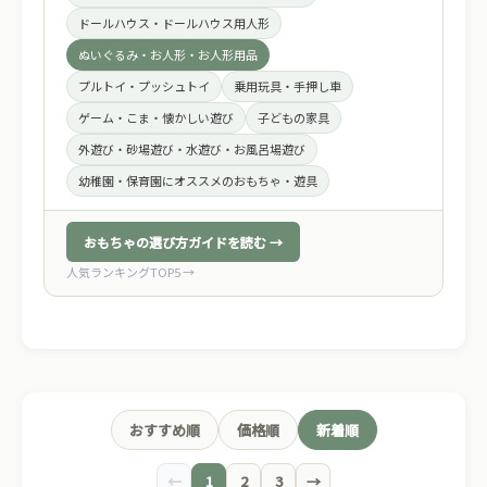
ドールハウス・ドールハウス用人形
ぬいぐるみ・お人形・お人形用品
プルトイ・プッシュトイ
乗用玩具・手押し車
ゲーム・こま・懐かしい遊び
子どもの家具
外遊び・砂場遊び・水遊び・お風呂場遊び
幼稚園・保育園にオススメのおもちゃ・遊具
おもちゃの選び方ガイドを読む →
人気ランキングTOP5 →
おすすめ順
価格順
新着順
←
1
2
3
→