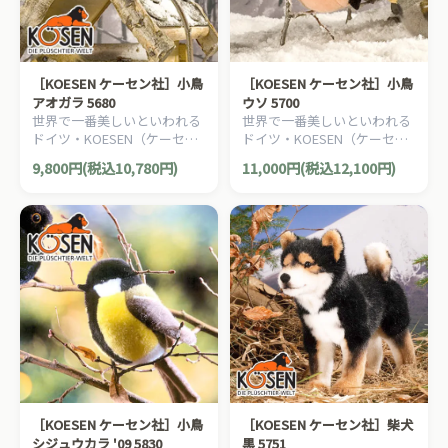
［KOESEN ケーセン社］小鳥
［KOESEN ケーセン社］小鳥
アオガラ 5680
ウソ 5700
世界で一番美しいといわれる
世界で一番美しいといわれる
ドイツ・KOESEN（ケーセン
ドイツ・KOESEN（ケーセン
社）の動物のぬいぐるみ。愛
社）の動物のぬいぐるみ。愛
9,800円(税込10,780円)
11,000円(税込12,100円)
らしい表情の小鳥のぬいぐる
らしい表情の小鳥のぬいぐる
みです。
みです。
［KOESEN ケーセン社］小鳥
［KOESEN ケーセン社］柴犬
シジュウカラ '09 5830
黒 5751