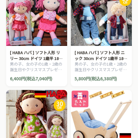
[ HABA ハバ ] ソフト人形 リ
[ HABA ハバ ] ソフト人形 ニ
リー 30cm ドイツ 1歳半 18ヶ
ック 30cm ドイツ 1歳半 18ヶ
男の子、女の子の1歳・2歳の
男の子、女の子の1歳・2歳の
月 ブラザージョルダン ごっ
月 ブラザージョルダン ごっ
誕生日やクリスマスプレゼン
誕生日やクリスマスプレゼン
こ遊び お世話 ドール ぬいぐ
こ遊び お世話 ドール ぬいぐ
トにおすすめの、ドイツ
トにおすすめの、ドイツ
るみ ウォルドルフ
るみ ウォルドルフ
6,400円(税込7,040円)
5,800円(税込6,380円)
HABA ハバ社の木のおもち
HABA ハバ社の木のおもち
ゃ、知育玩具です。
ゃ、知育玩具です。