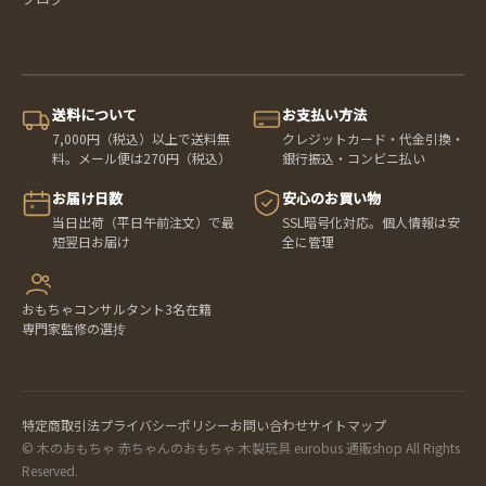
送料について
お支払い方法
7,000円（税込）以上で送料無
クレジットカード・代金引換・
料。メール便は270円（税込）
銀行振込・コンビニ払い
お届け日数
安心のお買い物
当日出荷（平日午前注文）で最
SSL暗号化対応。個人情報は安
短翌日お届け
全に管理
おもちゃコンサルタント3名在籍
専門家監修の選抟
特定商取引法
プライバシーポリシー
お問い合わせ
サイトマップ
© 木のおもちゃ 赤ちゃんのおもちゃ 木製玩具 eurobus 通販shop All Rights
Reserved.