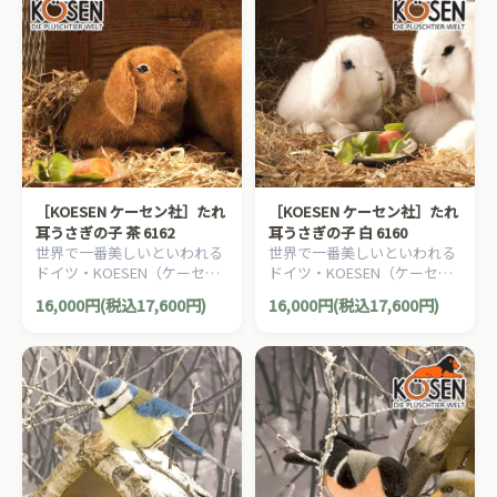
［KOESEN ケーセン社］たれ
［KOESEN ケーセン社］たれ
耳うさぎの子 茶 6162
耳うさぎの子 白 6160
世界で一番美しいといわれる
世界で一番美しいといわれる
ドイツ・KOESEN（ケーセン
ドイツ・KOESEN（ケーセン
社）の動物のぬいぐるみ。愛
社）の動物のぬいぐるみ。愛
16,000円(税込17,600円)
16,000円(税込17,600円)
らしい表情の兎（うさぎ/ウサ
らしい表情の兎（うさぎ/ウサ
ギ）のぬいぐるみです。
ギ）のぬいぐるみです。