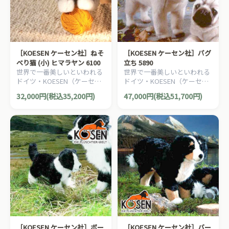
［KOESEN ケーセン社］ねそ
［KOESEN ケーセン社］パグ
べり猫 (小) ヒマラヤン 6100
立ち 5890
世界で一番美しいといわれる
世界で一番美しいといわれる
ドイツ・KOESEN（ケーセン
ドイツ・KOESEN（ケーセン
社）の動物のぬいぐるみ。愛
社）の動物のぬいぐるみ。愛
32,000円(税込35,200円)
47,000円(税込51,700円)
らしい表情の猫（ねこ/ネコ）
らしい表情の犬（イヌ/いぬ）
のぬいぐるみです。
のぬいぐるみです。
［KOESEN ケーセン社］ボー
［KOESEN ケーセン社］バー