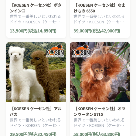
［KOESEN ケーセン社］ボタ
［KOESEN ケーセン社］なま
ンインコ
けもの 6550
世界で一番美しいといわれる
世界で一番美しいといわれる
ドイツ・KOESEN（ケーセン
ドイツ・KOESEN（ケーセン
社）の動物のぬいぐるみ。愛
社）の動物のぬいぐるみ。愛
13,500円(税込14,850円)
39,000円(税込42,900円)
らしい表情のインコのぬいぐ
らしい表情のナマケモノのぬ
るみです。
いぐるみです。
［KOESEN ケーセン社］アル
［KOESEN ケーセン社］オラ
パカ
ンウータン 5710
世界で一番美しいといわれる
世界で一番美しいといわれる
ドイツ・KOESEN（ケーセン
ドイツ・KOESEN（ケーセン
社）の動物のぬいぐるみ。愛
社）の動物のぬいぐるみ。愛
29,500円(税込32,450円)
58,000円(税込63,800円)