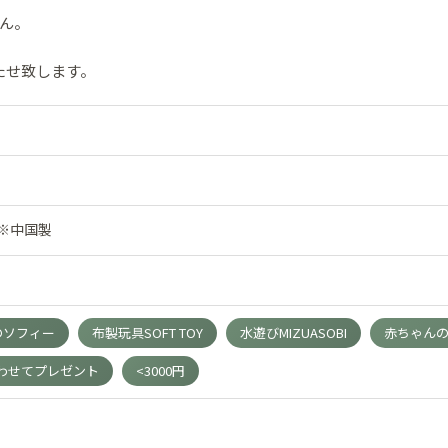
ん。
たせ致します。
）※中国製
リンのソフィー
布製玩具SOFT TOY
水遊びMIZUASOBI
赤ちゃんのお
わせてプレゼント
<3000円