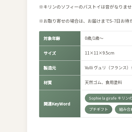
※キリンのソフィーのバストイは音がなりませ
※お取り寄せの場合は、お届けまで5-7日お待
0歳/1歳～
対象年齢
11×11×9.5cm
サイズ
Vulli ヴュリ（フランス
製造元
天然ゴム、食用塗料
材質
Sophie la girafe キ
関連KeyWord
プチギフト
組み合