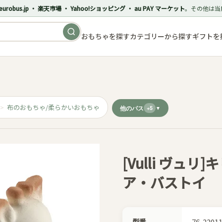
eurobus.jp ・ 楽天市場 ・ Yahoo!ショッピング ・ au PAY マーケット
。その他は当
おもちゃを探す
カテゴリーから探す
ギフトを
布のおもちゃ/柔らかいおもちゃ
他のパス
+5
[Vulli ヴュ
ア・バストイ
型番
76-2201