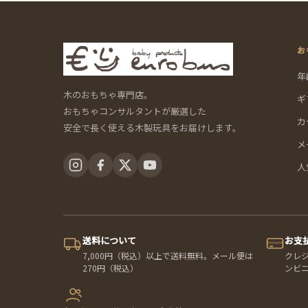
お
年
木のおもちゃ専門店。
ギ
おもちゃコンサルタントが厳選した
カ
安全で長く使える木製玩具をお届けします。
メ
人
送料について
お支
7,000円（税込）以上で送料無料。メール便は
クレ
270円（税込）
ンビ