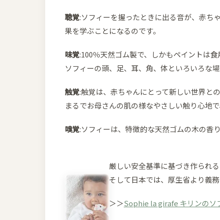
聴覚
:ソフィーを握ったときに出る音が、赤ち
果を学ぶことになるのです。
味覚
:100％天然ゴム製で、しかもペイントは
ソフィーの頭、足、耳、角、体といろいろな場
触覚
:触覚は、赤ちゃんにとって新しい世界と
まるでお母さんの肌の様なやさしい触り心地で
嗅覚
:ソフィーは、特徴的な天然ゴムの木の香
厳しい安全基準に基づき作られる
そして日本では、厚生省より義務
＞＞
Sophie la girafe 