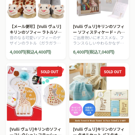
【メール便可】[Vulli ヴュリ]
[Vulli ヴュリ]キリンのソフィ
キリンのソフィー ラトルソッ
ー ソフィスティケード・ハー
音のなる可愛いソフィーのデ
ご出産祝いにオススメな、フ
クス２足セット キリン＆グレ
トラトルセット
ザインのラトル（ガラガラ入
ランスらしいやわらかなデザ
ー
り）靴下２足セットです。
インのしっかりとしたキリン
4,000円(税込4,400円)
6,400円(税込7,040円)
のソフィーのギフトボックス
です。
SOLD OUT
SOLD OUT
[Vulli ヴュリ]キリンのソフィ
[Vulli ヴュリ]キリンのソフィ
ーコレクション フラッシュ★
ー タオルセット バスタオル