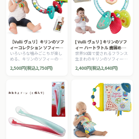
［Vulli ヴュリ］キリンのソフ
[ Vulli ヴュリ ] キリンのソフ
ィーコレクション ソフィー・
ィー ハートラトル 歯固め ガ
いろいろな噛みごこちが楽し
世界50国で愛されるフランス
マルチラトル
ラガラ
める、キリンのソフィーのリ
生まれのキリンのソフィー。
ング型歯固めラトル(ガラガ
男の子、女の子の出産祝いや
2,500円(税込2,750円)
2,400円(税込2,640円)
ラ)です。いろいろな噛みごこ
ハーフバースデー、1歳の誕
ちが楽しめる、キリンのソフ
生日に人気の、キリンのソフ
ィーのリング型歯固めラトル
ィー・コレクションです。
(ガラガラ)です。ソフィーの
角や口も噛むことができまま
す。