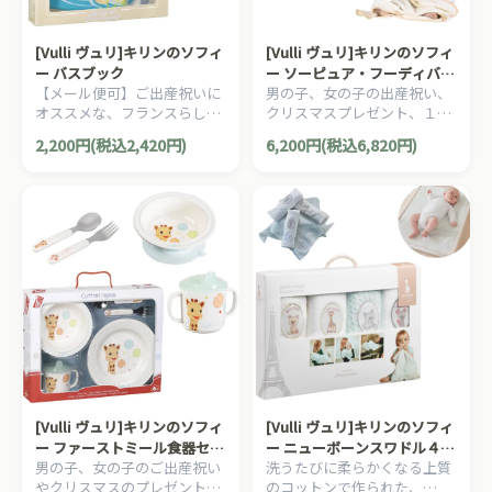
[Vulli ヴュリ]キリンのソフィ
[Vulli ヴュリ]キリンのソフィ
ー バスブック
ー ソーピュア・フーディバス
【メール便可】ご出産祝いに
男の子、女の子の出産祝い、
タオル
オススメな、フランスらしい
クリスマスプレゼント、１歳
デザインのキリンのソフィー
の誕生日にオススメ、赤ちゃ
2,200円(税込2,420円)
6,200円(税込6,820円)
コレクションシリーズです。
んにも地球にも優しいキリン
のソフィー ソー・ピュアシリ
ーズです。
[Vulli ヴュリ]キリンのソフィ
[Vulli ヴュリ]キリンのソフィ
ー ファーストミール食器セッ
ー ニューボーンスワドル４枚
男の子、女の子のご出産祝い
洗うたびに柔らかくなる上質
ト（バルーン）
セット
やクリスマスのプレゼント、
のコットンで作られた、