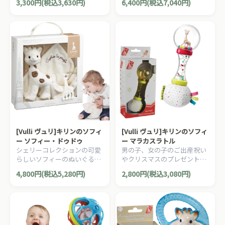
3,300円(税込3,630円)
6,400円(税込7,040円)
ススメな、フランスらしいデ
のソフィーのギフトボックス
ザインのキリンのソフィーコ
です。
レクションシリーズです。
[Vulli ヴュリ]キリンのソフィ
[Vulli ヴュリ]キリンのソフィ
ー ソフィー・ドゥドゥ
ー マラカスラトル
シェリーコレクションの可愛
男の子、女の子のご出産祝い
らしいソフィーのぬいぐるみ
やクリスマスのプレゼント、
に、小さなタオルがついてい
1歳の誕生日プレゼントにオ
4,800円(税込5,280円)
2,800円(税込3,080円)
ます。ご出産祝いにオススメ
ススメな、フランスらしいデ
な、フランスらしいデザイン
ザインのキリンのソフィーコ
のキリンのソフィーコレクシ
レクションシリーズです。
ョンシリーズです。