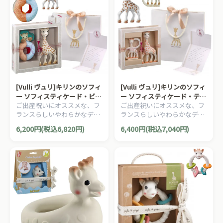
[Vulli ヴュリ]キリンのソフィ
[Vulli ヴュリ]キリンのソフィ
ー ソフィスティケード・ビー
ー ソフィスティケード・ティ
ご出産祝いにオススメな、フ
ご出産祝いにオススメな、フ
ズラトルセット
ージングセット
ランスらしいやわらかなデザ
ランスらしいやわらかなデザ
インのしっかりとしたキリン
インのしっかりとしたキリン
6,200円(税込6,820円)
6,400円(税込7,040円)
のソフィーのギフトボックス
のソフィーのギフトボックス
です。
です。