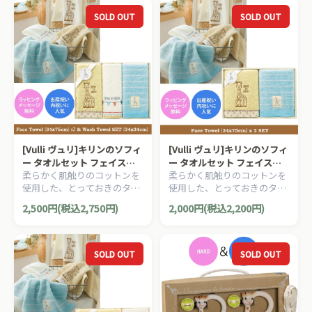
の最高の贈り物を演出しま
の最高の贈り物を演出しま
す。
す。
SOLD OUT
SOLD OUT
[Vulli ヴュリ]キリンのソフィ
[Vulli ヴュリ]キリンのソフィ
ー タオルセット フェイスタ
ー タオルセット フェイスタ
柔らかく肌触りのコットンを
柔らかく肌触りのコットンを
オル2枚 ウィッシュタオル
オル2枚
使用した、とっておきのタオ
使用した、とっておきのタオ
ルセットです。キリンのソフ
ルセットです。キリンのソフ
2,500円(税込2,750円)
2,000円(税込2,200円)
ィーコレクションシリーズ
ィーコレクションシリーズ
は、大切なご出産祝いのため
は、大切なご出産祝いのため
の最高の贈り物を演出しま
の最高の贈り物を演出しま
す。
す。
SOLD OUT
SOLD OUT