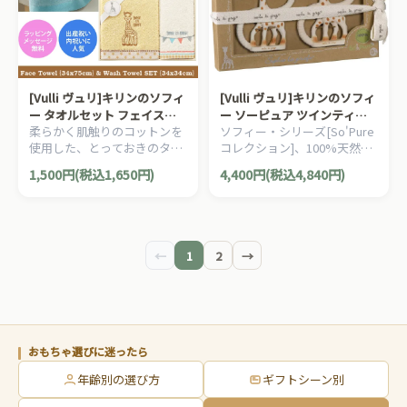
[Vulli ヴュリ]キリンのソフィ
[Vulli ヴュリ]キリンのソフィ
ー タオルセット フェイスタ
ー ソーピュア ツインティー
柔らかく肌触りのコットンを
ソフィー・シリーズ[So'Pure
オル ＆ ウォッシュタオル
ジングリング（ハード＆ソフ
使用した、とっておきのタオ
コレクション]、100%天然ゴ
ト）
ルセットです。キリンのソフ
ムのティージングリング(歯固
1,500円(税込1,650円)
4,400円(税込4,840円)
ィーコレクションシリーズ
め)2種類セットです。
は、大切なご出産祝いのため
の最高の贈り物を演出しま
す。
←
1
2
→
おもちゃ選びに迷ったら
年齢別の選び方
ギフトシーン別