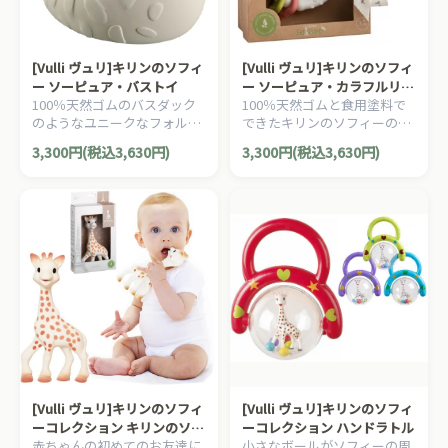
[Vulli ヴュリ]キリンのソフィ
[Vulli ヴュリ]キリンのソフィ
ー ソーピュア・バストイ
ー ソーピュア・カラフルリン
100％天然ゴムのバスダック
100％天然ゴムと食用塗料で
グ
のようなユニークなフォルム
できたキリンのソフィーのカ
のキリンのソフィーのお風呂
ラフルなティージングリング
3,300円(税込3,630円)
3,300円(税込3,630円)
場のおもちゃです。
（歯固めラトル）です。
[Vulli ヴュリ]キリンのソフィ
[Vulli ヴュリ]キリンのソフィ
ーコレクション キリンのソフ
ーコレクション ハンドラトル
赤ちゃんの初めてのお友達に
小さなボールがソフィーの周
ィー