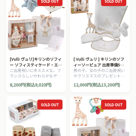
SOLD OUT
SOLD OUT
[Vulli ヴュリ]キリンのソフィ
[ Vulli ヴュリ ] キリンのソフ
ー ソフィスティケード・エレ
ィーソーピュア 出産準備5点
ご出産祝いにオススメな、フ
男の子、女の子のご出産祝い
ガンスセット
セット
ランスらしいやわらかなデザ
やクリスマスのプレゼント、
インのしっかりとしたキリン
1歳の誕生日プレゼントにオ
8,200円(税込9,020円)
12,000円(税込13,200円)
のソフィーのギフトボックス
ススメな、フランスらしいデ
です。
ザインのキリンのソフィーコ
レクションシリーズです。
SOLD OUT
SOLD OUT