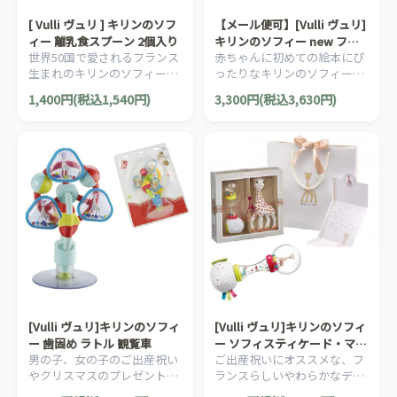
[ Vulli ヴュリ ] キリンのソフ
【メール便可】[Vulli ヴュリ]
ィー 離乳食スプーン 2個入り
キリンのソフィー new ファ
世界50国で愛されるフランス
赤ちゃんに初めての絵本にぴ
ーストブック
生まれのキリンのソフィー。
ったりなキリンのソフィーの
男の子、女の子の出産祝いや
布絵本です。カミカミできる
1,400円(税込1,540円)
3,300円(税込3,630円)
ハーフバースデー、1歳の誕
ティーザー（歯固め）も付い
生日に人気の、キリンのソフ
ています。
ィー・コレクションです。
[Vulli ヴュリ]キリンのソフィ
[Vulli ヴュリ]キリンのソフィ
ー 歯固め ラトル 観覧車
ー ソフィスティケード・マラ
男の子、女の子のご出産祝い
ご出産祝いにオススメな、フ
カスラトルセット
やクリスマスのプレゼント、
ランスらしいやわらかなデザ
1歳の誕生日プレゼントにオ
インのしっかりとしたキリン