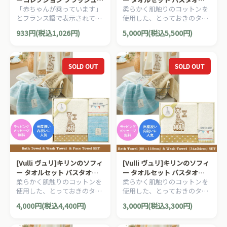
「赤ちゃんが乗っています」
柔らかく肌触りのコットンを
ベビーセーフティサイン フラ
フェイスタオル2枚 ウィッシ
とフランス語で表示されてい
使用した、とっておきのタオ
ンス語
ュタオル
ます。車の振動で光る、セイ
ルセットです。キリンのソフ
933円(税込1,026円)
5,000円(税込5,500円)
フティサインが、赤ちゃん乗
ィーコレクションシリーズ
車時の安全な運転のサポート
は、大切なご出産祝いのため
をします。
の最高の贈り物を演出しま
す。
SOLD OUT
SOLD OUT
[Vulli ヴュリ]キリンのソフィ
[Vulli ヴュリ]キリンのソフィ
ー タオルセット バスタオル
ー タオルセット バスタオル
柔らかく肌触りのコットンを
柔らかく肌触りのコットンを
フェイスタオル ウィッシュタ
ウィッシュタオル
使用した、とっておきのタオ
使用した、とっておきのタオ
オル
ルセットです。キリンのソフ
ルセットです。キリンのソフ
4,000円(税込4,400円)
3,000円(税込3,300円)
ィーコレクションシリーズ
ィーコレクションシリーズ
は、大切なご出産祝いのため
は、大切なご出産祝いのため