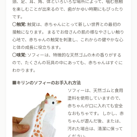
頭、足、耳、角、体といろいろな場所によって、噛む感触
を楽しむことが出来るので、歯がかゆい時期にもぴったり
です。
○触覚:
触覚は、赤ちゃんにとって新しい世界との最初の
接触になります。 まるでお母さんの肌の様なやさしい触り
心地で、赤ちゃんの触覚を刺激し、これからの健やかな心
と体の成長に役立ちます。
○嗅覚:
ソフィーは、特徴的な天然ゴムの木の香りがする
ので、たくさんの玩具の中にあっても、赤ちゃんはすぐに
わかります。
■キリンのソフィーのお手入れ方法
ソフィーは、天然ゴムと食用
塗料を使用していますので、
赤ちゃんが口に入れても安全
なおもちゃです。 しかし、赤
ちゃんが遊んだ後、または、
汚れた場合は、清潔に保って
ください。