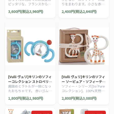
ピッタリな、フランスからや
りをまわります。小さな赤ち
ってきたお人形『キリンのソ
ゃんが持ちやすいラトル(ガラ
3,600円(税込3,960円)
2,400円(税込2,640円)
フィー』です。舐めたり、カ
ガラ)です。
ミカミしても安全です。
[Vulli ヴュリ]キリンのソフィ
[Vulli ヴュリ]キリンのソフィ
ーコレクション ストロベリ
ー ソーピュア・ソフィーティ
歯固めとラトルが一体になっ
ソフィー・シリーズ[So'Pure
ー・ラトル ブルー
ージングリング
たおもちゃです。 赤いゴム部
コレクション]、100%天然ゴ
分は、歯固めです。
ムのティージングリング(歯固
1,800円(税込1,980円)
2,800円(税込3,080円)
め)です。