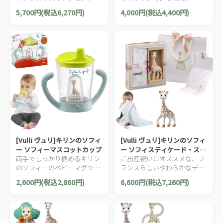
1歳の誕生日プレゼントにオ
70×70cmの使いやすいサイ
5,700円(税込6,270円)
4,000円(税込4,400円)
ススメな、フランスらしいデ
ズのおくるみ（スワドル）４
ザインのキリンのソフィーコ
枚セットです。
レクションシリーズです。
[Vulli ヴュリ]キリンのソフィ
[Vulli ヴュリ]キリンのソフィ
ー ソフィーマスコットカップ
ー ソフィスティケード・スワ
両手でしっかり掴めるキリン
ご出産祝いにオススメな、フ
ドルセット
のソフィーのベビーマグで
ランスらしいやわらかなデザ
す。持ち手には滑り止め付き
インのしっかりとしたキリン
2,600円(税込2,860円)
6,600円(税込7,260円)
です。
のソフィーのギフトボックス
です。