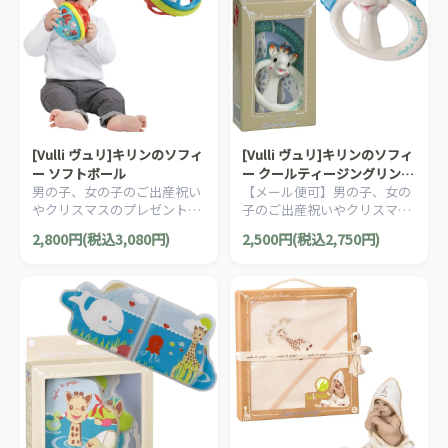
[Vulli ヴュリ]キリンのソフィ
[Vulli ヴュリ]キリンのソフィ
ー ソフトボール
ー クールティージングリング
男の子、女の子のご出産祝い
【メール便可】男の子、女の
歯固め
やクリスマスのプレゼント、
子のご出産祝いやクリスマス
1歳の誕生日プレゼントにオ
のプレゼント、1歳の誕生日
2,800円(税込3,080円)
2,500円(税込2,750円)
ススメな、フランスらしいデ
プレゼントにオススメな、フ
ザインのキリンのソフィーコ
ランスらしいデザインのキリ
レクションシリーズです。
ンのソフィーコレクションシ
リーズです。