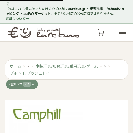
ご安心してお買い物いただける公式店舗：
eurobus.jp ・ 楽天市場 ・ Yahoo!ショ
ッピング ・ au PAY マーケット
。その他は当店の公式店舗ではありません。
店舗について →
ホーム
>
木製玩具/知育玩具/乗用玩具/ゲーム
>
プルトイ/プッシュトイ
他のパス
+12