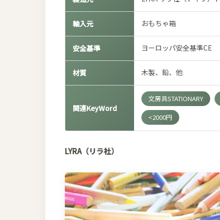
おもちゃ箱
輸入元
ヨーロッパ安全基準CE
安全基準
木製、鉛、他
材質
文房具STATIONARY
関連KeyWord
<2000円
LYRA（リラ社）