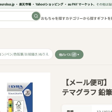
eurobus.jp ・ 楽天市場 ・ Yahoo!ショッピング ・ au PAY マーケット
。その他は当
おもちゃを探す
カテゴリーから探す
ギフトを
ヨン/ペン/色鉛筆/お絵描き/ぬりえ
他のパス
+7
【メール便可】［L
テマグラフ 鉛筆
型番
13-LY11